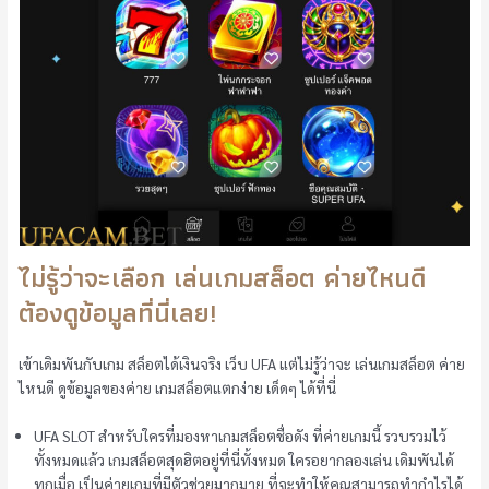
ไม่รู้ว่าจะเลือก เล่นเกมสล็อต ค่ายไหนดี
ต้องดูข้อมูลที่นี่เลย!
เข้าเดิมพันกับเกม สล็อตได้เงินจริง เว็บ UFA แต่ไม่รู้ว่าจะ เล่นเกมสล็อต ค่าย
ไหนดี ดูข้อมูลของค่าย เกมสล็อตแตกง่าย เด็ดๆ ได้ที่นี่
UFA SLOT สำหรับใครที่มองหาเกมสล็อตชื่อดัง ที่ค่ายเกมนี้ รวบรวมไว้
ทั้งหมดแล้ว เกมสล็อตสุดฮิตอยู่ที่นี่ทั้งหมด ใครอยากลองเล่น เดิมพันได้
ทุกเมื่อ เป็นค่ายเกมที่มีตัวช่วยมากมาย ที่จะทำให้คุณสามารถทำกำไรได้