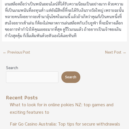
เกมสล็อตถือว่าเป็นพนันออนไลน์ที่ได้รับความนิยมเป็นอย่างมาก ด้วยความ
ที่เป็นเกมพนันที่ลงทุนต่ำ แต่ยังมีสิทธิ์ที่จะได้รับเงินรางวัลใหญ่ เพราะฉะนั้น
หลายคนจึงอยากจะเข้ามาลุ้นโชคในเกมนี้ แล้วถ้าเกิดว่าคุณก็เป็นคนหนึ่งที่
สนใจอยากเข้าเล่น ก็ต้องไม่พลาดการเล่นสล็อตกับเว็บยูฟ่า ที่จะมีทางเลือก
ของการทำกำไรให้คุณเยอะมากที่สุด ดูรีวิวเกมแล้ว ถ้าอยากเป็นเจ้าของเงิน
กำไรสุดคุ้ม ก็เริ่มเดิมพันด้วยตัวเองได้เลยทันที
←
Previous Post
Next Post
→
Search
Search
Recent Posts
What to look for in online pokies NZ: top games and
exciting features to
Fair Go Casino Australia: Top tips for secure withdrawals