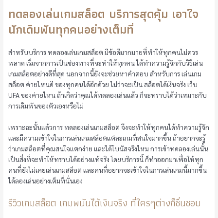
ทดลองเล่นเกมสล็อต บริการสุดคุ้ม เอาใจ
นักเดิมพันทุกคนอย่างเต็มที่
สำหรับบริการ ทดลองเล่นเกมสล็อต มีข้อดีมากมายที่ทำให้ทุกคนไม่ควร
พลาด เริ่มจากการเป็นช่องทางที่จะทำให้ทุกคน ได้ทำความรู้จักกับวิธีเล่น
เกมสล็อตอย่างดีที่สุด นอกจากนี้ยังจะช่วยหาคำตอบ สำหรับการ เล่นเกม
สล็อต ค่ายไหนดี ของทุกคนได้อีกด้วย ไม่ว่าจะเป็น สล็อตได้เงินจริง เว็บ
UFA ของค่ายไหน ถ้าเกิดว่าคุณได้ทดลองเล่นแล้ว ก็จะทราบได้ว่าเหมาะกับ
การเดิมพันของตัวเองหรือไม่
เพราะฉะนั้นแล้วการ ทดลองเล่นเกมสล็อต จึงจะทำให้ทุกคนได้ทำความรู้จัก
และมีความเข้าใจในการเล่นเกมสล็อตแต่ละเกมที่สนใจมากขึ้น ถ้าอยากจะรู้
ว่าเกมสล็อตที่คุณสนใจแตกง่าย และได้โบนัสจริงไหม การเข้าทดลองเล่นนั้น
เป็นสิ่งที่จะทำให้ทราบได้อย่างแท้จริง โดยบริการนี้ ก็ทำออกมาเพื่อให้ทุก
คนที่ยังไม่เคยเล่นเกมสล็อต และคนที่อยากจะเข้าใจในการเล่นเกมนี้มากขึ้น
ได้ลองเล่นอย่างเต็มที่นั่นเอง
รีวิวเกมสล็อต เกมพนันได้เงินจริง ที่ใครๆต่างก็ชื่นชอบ