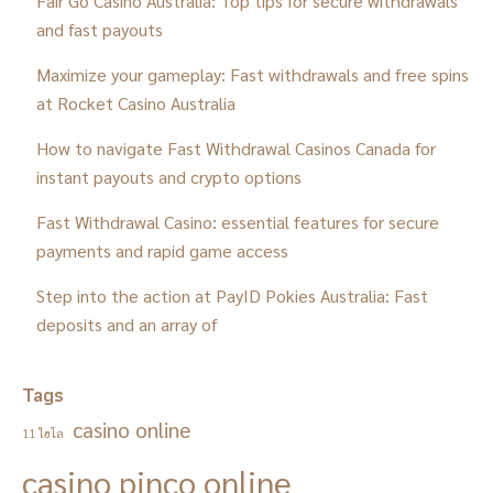
Fair Go Casino Australia: Top tips for secure withdrawals
and fast payouts
Maximize your gameplay: Fast withdrawals and free spins
at Rocket Casino Australia
How to navigate Fast Withdrawal Casinos Canada for
instant payouts and crypto options
Fast Withdrawal Casino: essential features for secure
payments and rapid game access
Step into the action at PayID Pokies Australia: Fast
deposits and an array of
Tags
casino online
11 ไฮโล
casino pinco online