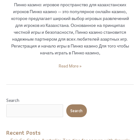
Пинко казино: игровое пространство для казахстанских
игроков Пинко казино — это популярное онлайн-казино,
которое предлагает широкий выбор игровых развлечений
для игроков из Казахстана. Основанное на принципах
честной игры и безопасности, Пинко казино становится
надежным партнером для всех любителей азартных игр.
Регистрация и начало игры в Пинко казино Для того чтобы
начать играть в Пинко казино,
Пинко
Read More »
казино:
лучшие
игры
для
казахстанских
Search
игроков!
Search
Recent Posts