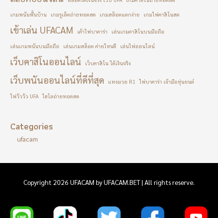
เกมพนันพื้นบ้าน
เกมรูเล็ตถ่ายทอดสด
เกมสล็อตแตกง่าย
เกมไพ่คาสิโนสด
เข้าเล่น UFACAM
เค้าไพ่บาคาร่า
เล่นเกมคาสิโนบนมือถือ
เล่นเกมพนันบนมือถือ
เล่นเกมสล็อต ค่ายไหนดี
เล่นไพ่ออนไลน์
เว็บคาสิโนออนไลน์
เว็บคาสิโน ได้เงินจริง
เว็บพนันออนไลน์ที่ดีที่สุด
แทงมวย R1
ไพ่บาคาร่า เจ้ามือหุ่นยนต์
ไพ่วัววัว UFA
ไฮโลถ่ายทอดสด
Categories
ufacam
Copyright 2026 UFACAM by UFACAM.BET | All rights reserve.