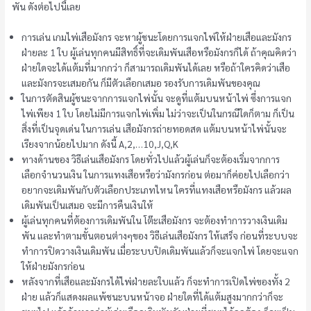
พัน ดังต่อไปนี้เลย
การเล่น เกมไพ่เสือมังกร จะหาผู้ชนะโดยการแจกไพ่ให้ฝ่ายเสือและมังกร
ฝ่ายละ 1 ใบ ผู้เล่นทุกคนมีสิทธิ์ที่จะเดิมพันเสือหรือมังกรก็ได้ ถ้าคุณคิดว่า
ฝ่ายใดจะได้แต้มที่มากกว่า ก็สามารถเดิมพันได้เลย หรือถ้าใครคิดว่าเสือ
และมังกรจะเสมอกัน ก็มีตัวเลือกเสมอ รองรับการเดิมพันของคุณ
ในการตัดสินผู้ชนะจากการแจกไพ่นั้น จะดูที่แต้มบนหน้าไพ่ ซึ่งการแจก
ไพ่เพียง 1 ใบ โดยไม่มีการแจกไพ่เพิ่ม ไม่ว่าจะเป็นในกรณีใดก็ตาม ก็เป็น
สิ่งที่เป็นจุดเด่น ในการเล่น เสือมังกรถ่ายทอดสด แต้มบนหน้าไพ่นั้นจะ
เรียงจากน้อยไปมาก ดังนี้ A,2,…10,J,Q,K
ทางด้านของ วิธีเล่นเสือมังกร โดยทั่วไปแล้วผู้เล่นก็จะต้องเริ่มจากการ
เลือกจำนวนเงิน ในการแทงเสือหรือว่ามังกรก่อน ต่อมาก็ค่อยไปเลือกว่า
อยากจะเดิมพันกับตัวเลือกประเภทไหน ใครที่แทงเสือหรือมังกร แล้วผล
เดิมพันเป็นเสมอ จะมีการคืนเงินให้
ผู้เล่นทุกคนที่ต้องการเดิมพันใน โต๊ะเสือมังกร จะต้องทำการวางเงินเดิม
พัน และทำตามขั้นตอนต่างๆของ วิธีเล่นเสือมังกร ให้เสร็จ ก่อนที่ระบบจะ
ทำการปิดวางเงินเดิมพัน เมื่อระบบปิดเดิมพันแล้วก็จะแจกไพ่ โดยจะแจก
ให้ฝ่ายมังกรก่อน
หลังจากที่เสือและมังกรได้ไพ่ฝ่ายละใบแล้ว ก็จะทำการเปิดไพ่ของทั้ง 2
ฝ่าย แล้วก็แสดงผลแพ้ชนะบนหน้าจอ ฝ่ายใดที่ได้แต้มสูงมากกว่าก็จะ