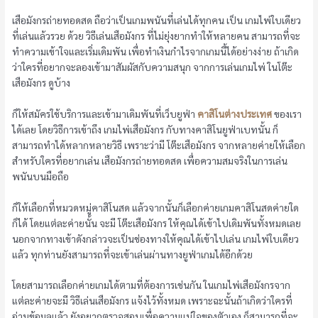
เสือมังกรถ่ายทอดสด ถือว่าเป็นเกมพนันที่เล่นได้ทุกคน เป็น เกมไพ่ใบเดียว
ที่เล่นแล้วรวย ด้วย วิธีเล่นเสือมังกร ที่ไม่ยุ่งยากทำให้หลายคน สามารถที่จะ
ทำความเข้าใจและเริ่มเดิมพัน เพื่อทำเงินกำไรจากเกมนี้ได้อย่างง่าย ถ้าเกิด
ว่าใครที่อยากจะลองเข้ามาสัมผัสกับความสนุก จากการเล่นเกมไพ่ ในโต๊ะ
เสือมังกร ดูบ้าง
ก็ให้สมัครใช้บริการและเข้ามาเดิมพันที่เว็บยูฟ่า
คาสิโนต่างประเทศ
ของเรา
ได้เลย โดยวิธีการเข้าถึง เกมไพ่เสือมังกร กับทางคาสิโนยูฟ่าเบทนั้น ก็
สามารถทำได้หลากหลายวิธี เพราะว่ามี โต๊ะเสือมังกร จากหลายค่ายให้เลือก
สำหรับใครที่อยากเล่น เสือมังกรถ่ายทอดสด เพื่อความสมจริงในการเล่น
พนันบนมือถือ
ก็ให้เลือกที่หมวดหมู่คาสิโนสด แล้วจากนั้นก็เลือกค่ายเกมคาสิโนสดค่ายใด
ก็ได้ โดยแต่ละค่ายนั้น จะมี โต๊ะเสือมังกร ให้คุณได้เข้าไปเดิมพันทั้งหมดเลย
นอกจากทางเข้าดังกล่าวจะเป็นช่องทางให้คุณได้เข้าไปเล่น เกมไพ่ใบเดียว
แล้ว ทุกท่านยังสามารถที่จะเข้าเล่นผ่านทางยูฟ่าเกมได้อีกด้วย
โดยสามารถเลือกค่ายเกมได้ตามที่ต้องการเช่นกัน ในเกมไพ่เสือมังกรจาก
แต่ละค่ายจะมี วิธีเล่นเสือมังกร แจ้งไว้ทั้งหมด เพราะฉะนั้นถ้าเกิดว่าใครที่
อ่านข้อมูลแล้ว ยังอยากตรวจสอบเพื่อความแน่ใจของตัวเอง ก็สามารถที่จะ