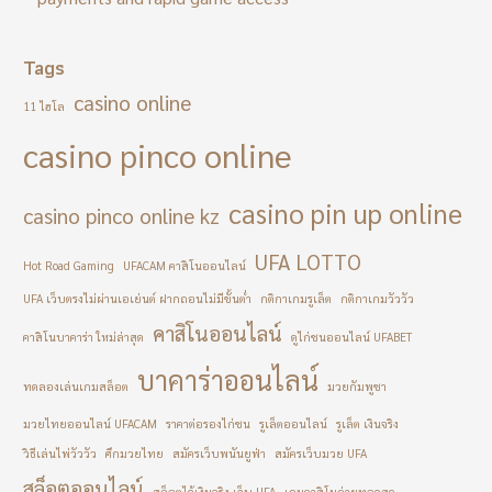
Tags
casino online
11 ไฮโล
casino pinco online
casino pin up online
casino pinco online kz
UFA LOTTO
Hot Road Gaming
UFACAM คาสิโนออนไลน์
UFA เว็บตรงไม่ผ่านเอเย่นต์ ฝากถอนไม่มีขั้นต่ำ
กติกาเกมรูเล็ต
กติกาเกมวัววัว
คาสิโนออนไลน์
คาสิโนบาคาร่า ใหม่ล่าสุด
ดูไก่ชนออนไลน์ UFABET
บาคาร่าออนไลน์
ทดลองเล่นเกมสล็อต
มวยกัมพูชา
มวยไทยออนไลน์ UFACAM
ราคาต่อรองไก่ชน
รูเล็ตออนไลน์
รูเล็ต เงินจริง
วิธีเล่นไพ่วัววัว
ศึกมวยไทย
สมัครเว็บพนันยูฟ่า
สมัครเว็บมวย UFA
สล็อตออนไลน์
สล็อตได้เงินจริง เว็บ UFA
เกมคาสิโนถ่ายทอดสด