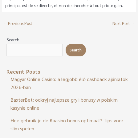
principal est de se divertir, et non de chercher à tout prix le gain.
←
Previous Post
Next Post
→
Search
Search
Recent Posts
Magyar Online Casino: a legjobb élő cashback ajánlatok
2026-ban
BaxterBet: odkryj najlepsze gry i bonusy w polskim
kasynie online
Hoe gebruik je de Kaasino bonus optimaal? Tips voor
slim spelen