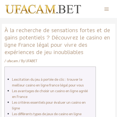
Skip
to
Main
content
Menu
À la recherche de sensations fortes et de
gains potentiels ? Découvrez le casino en
ligne France légal pour vivre des
expériences de jeu inoubliables
/
ufacam
/ By
UFABET
Lexcitation du jeu à portée de clic : trouver le
meilleur casino en ligne france légal pour vous
Les avantages de choisir un casino en ligne agréé
en France
Les critères essentiels pour évaluer un casino en
ligne
Les différents types de jeux de casino en ligne