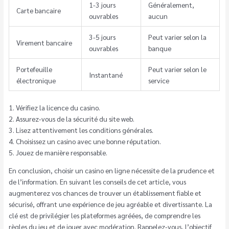
1-3 jours
Généralement,
Carte bancaire
ouvrables
aucun
3-5 jours
Peut varier selon la
Virement bancaire
ouvrables
banque
Portefeuille
Peut varier selon le
Instantané
électronique
service
Vérifiez la licence du casino.
Assurez-vous de la sécurité du site web.
Lisez attentivement les conditions générales.
Choisissez un casino avec une bonne réputation.
Jouez de manière responsable.
En conclusion, choisir un casino en ligne nécessite de la prudence et
de l’information. En suivant les conseils de cet article, vous
augmenterez vos chances de trouver un établissement fiable et
sécurisé, offrant une expérience de jeu agréable et divertissante. La
clé est de privilégier les plateformes agréées, de comprendre les
règles du jeu et de jouer avec modération. Rappelez-vous, l’objectif