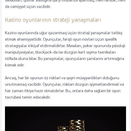
də cəmiyyət üçün vacibdir.
Kazino oyunlarının strateji yanaşmaları
Kazino oyunlarında uğur qazanmaq üçün strateji yanaşmalar tətbiq
etmək əhəmiyyətlidir. Oyunçular, fərqli oyun növləri üçün spesifik
strategiyalar inkişaf etdirməlidirlər. Məsələn, poker oyununda psixoloji
manipulyasiyalar, blackjack-də isə düzgün kart sayma texnikaları
istifadə oluna bilər. Bu yanaşmalar, oyunçuların şanslarını artırmağına
kömək edir.
Ancaq, hər bir oyunun öz riskləri və qeyri-müəyyənlikləri olduğunu
unutmamaq vacibdir. Oyunçular, riskləri düzgün qiymətləndirməli və
hər zaman itkiyə hazır olmalıdırlar. Bu, onlara daha sağlam bir oyun
təcrübəsi təmin edəcəkdir.