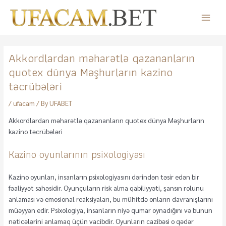
Skip
to
Main
content
Menu
Akkordlardan məharətlə qazananların
quotex dünya Məşhurların kazino
təcrübələri
/
ufacam
/ By
UFABET
Akkordlardan məharətlə qazananların quotex dünya Məşhurların
kazino təcrübələri
Kazino oyunlarının psixologiyası
Kazino oyunları, insanların psixologiyasını dərindən təsir edən bir
fəaliyyət sahəsidir. Oyunçuların risk alma qabiliyyəti, şansın rolunu
anlaması və emosional reaksiyaları, bu mühitdə onların davranışlarını
müəyyən edir. Psixologiya, insanların niyə qumar oynadığını və bunun
nəticələrini anlamaq üçün vacibdir. Oyunların cazibəsi o qədər