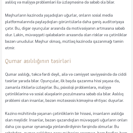
asılılıq və maliyyə problemləri ilə üzləşməsinə də səbəb ola bilər.
Məşhurların kazinoda yaşadıqları uğurlar, onların sosial media
platformalarında paylaşdıqları görüntülərlə daha geniş auditoriyaya
çatır. Bu, digər oyunçular arasında da motivasiyanın artmasına səbəb
olur. Lakin, müvəqqəti qələbələrin arxasında olan risklər və çətinliklər
bəzən unudulur. Məşhur olmaq, mütləq kazinoda qazanmağı təmin
etmir.
Qumar asılılığının təsirləri
Qumar asılılığı, təkcə fərdi deyil, ailə və cəmiyyət səviyyəsində də ciddi
təsirlər yarada bilər. Oyunçular, ilk başda qazanma hissi yaşasa da,
zamanla itkilərlə üzləşirlər. Bu, psixoloji problemlərə, maliyyə
çətinliklərinə və sosial əlaqələrin pozulmasına səbəb ola bilər. Asılılıq
problemi olan insanlar, bəzən mütəxəssis köməyinə ehtiyac duyurlar.
Kazino mühitində yaşanan çətinliklərin bir hissəsi, insanların asılılığa
olan meylidir. İnsanlar, bəzən qazandıqları müvəqqəti uğurların onları
daha çox qumar oynamağa yönləndirdiyinin fərqində olmurlar. Bu
səbəbdən, qumar asılılığına qarşı mübarizə aparmaq, həm fərdlər, həm