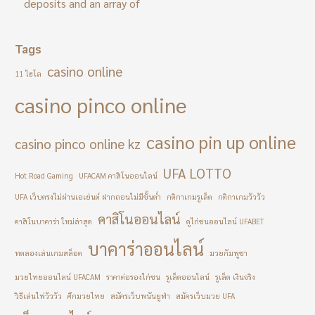
deposits and an array of
Tags
casino online
11 ไฮโล
casino pinco online
casino pin up online
casino pinco online kz
UFA LOTTO
Hot Road Gaming
UFACAM คาสิโนออนไลน์
UFA เว็บตรงไม่ผ่านเอเย่นต์ ฝากถอนไม่มีขั้นต่ำ
กติกาเกมรูเล็ต
กติกาเกมวัววัว
คาสิโนออนไลน์
คาสิโนบาคาร่า ใหม่ล่าสุด
ดูไก่ชนออนไลน์ UFABET
บาคาร่าออนไลน์
ทดลองเล่นเกมสล็อต
มวยกัมพูชา
มวยไทยออนไลน์ UFACAM
ราคาต่อรองไก่ชน
รูเล็ตออนไลน์
รูเล็ต เงินจริง
วิธีเล่นไพ่วัววัว
ศึกมวยไทย
สมัครเว็บพนันยูฟ่า
สมัครเว็บมวย UFA