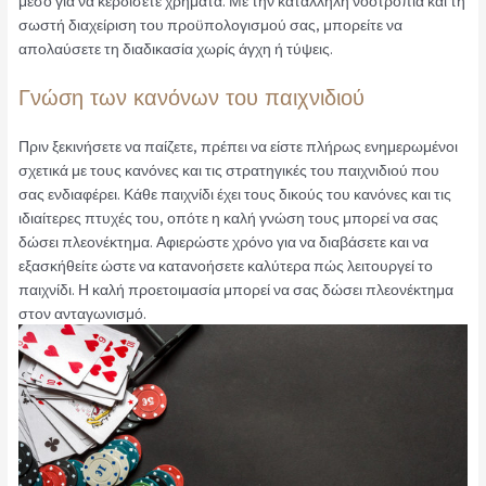
σωστή διαχείριση του προϋπολογισμού σας, μπορείτε να
απολαύσετε τη διαδικασία χωρίς άγχη ή τύψεις.
Γνώση των κανόνων του παιχνιδιού
Πριν ξεκινήσετε να παίζετε, πρέπει να είστε πλήρως ενημερωμένοι
σχετικά με τους κανόνες και τις στρατηγικές του παιχνιδιού που
σας ενδιαφέρει. Κάθε παιχνίδι έχει τους δικούς του κανόνες και τις
ιδιαίτερες πτυχές του, οπότε η καλή γνώση τους μπορεί να σας
δώσει πλεονέκτημα. Αφιερώστε χρόνο για να διαβάσετε και να
εξασκήθείτε ώστε να κατανοήσετε καλύτερα πώς λειτουργεί το
παιχνίδι. Η καλή προετοιμασία μπορεί να σας δώσει πλεονέκτημα
στον ανταγωνισμό.