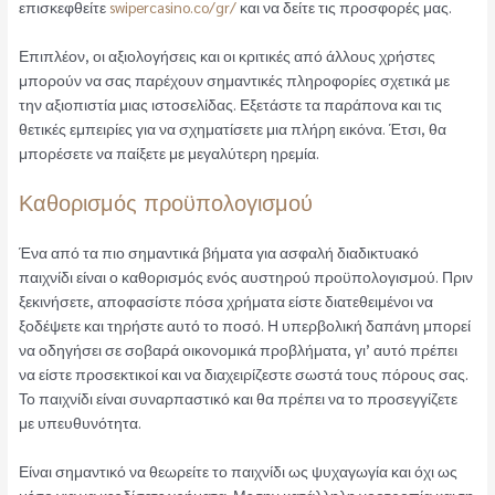
επισκεφθείτε
swipercasino.co/gr/
και να δείτε τις προσφορές μας.
Επιπλέον, οι αξιολογήσεις και οι κριτικές από άλλους χρήστες
μπορούν να σας παρέχουν σημαντικές πληροφορίες σχετικά με
την αξιοπιστία μιας ιστοσελίδας. Εξετάστε τα παράπονα και τις
θετικές εμπειρίες για να σχηματίσετε μια πλήρη εικόνα. Έτσι, θα
μπορέσετε να παίξετε με μεγαλύτερη ηρεμία.
Καθορισμός προϋπολογισμού
Ένα από τα πιο σημαντικά βήματα για ασφαλή διαδικτυακό
παιχνίδι είναι ο καθορισμός ενός αυστηρού προϋπολογισμού. Πριν
ξεκινήσετε, αποφασίστε πόσα χρήματα είστε διατεθειμένοι να
ξοδέψετε και τηρήστε αυτό το ποσό. Η υπερβολική δαπάνη μπορεί
να οδηγήσει σε σοβαρά οικονομικά προβλήματα, γι’ αυτό πρέπει
να είστε προσεκτικοί και να διαχειρίζεστε σωστά τους πόρους σας.
Το παιχνίδι είναι συναρπαστικό και θα πρέπει να το προσεγγίζετε
με υπευθυνότητα.
Είναι σημαντικό να θεωρείτε το παιχνίδι ως ψυχαγωγία και όχι ως
μέσο για να κερδίσετε χρήματα. Με την κατάλληλη νοοτροπία και τη