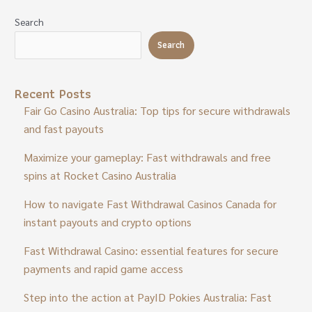
Search
Search
Recent Posts
Fair Go Casino Australia: Top tips for secure withdrawals
and fast payouts
Maximize your gameplay: Fast withdrawals and free
spins at Rocket Casino Australia
How to navigate Fast Withdrawal Casinos Canada for
instant payouts and crypto options
Fast Withdrawal Casino: essential features for secure
payments and rapid game access
Step into the action at PayID Pokies Australia: Fast