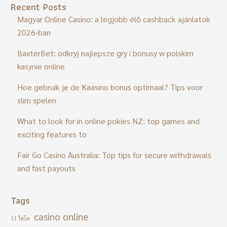
Recent Posts
Magyar Online Casino: a legjobb élő cashback ajánlatok
2026-ban
BaxterBet: odkryj najlepsze gry i bonusy w polskim
kasynie online
Hoe gebruik je de Kaasino bonus optimaal? Tips voor
slim spelen
What to look for in online pokies NZ: top games and
exciting features to
Fair Go Casino Australia: Top tips for secure withdrawals
and fast payouts
Tags
casino online
11 ไฮโล