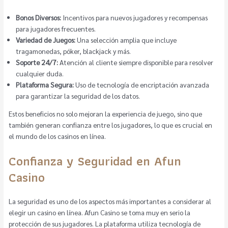
Bonos Diversos:
Incentivos para nuevos jugadores y recompensas
para jugadores frecuentes.
Variedad de Juegos:
Una selección amplia que incluye
tragamonedas, póker, blackjack y más.
Soporte 24/7:
Atención al cliente siempre disponible para resolver
cualquier duda.
Plataforma Segura:
Uso de tecnología de encriptación avanzada
para garantizar la seguridad de los datos.
Estos beneficios no solo mejoran la experiencia de juego, sino que
también generan confianza entre los jugadores, lo que es crucial en
el mundo de los casinos en línea.
Confianza y Seguridad en Afun
Casino
La seguridad es uno de los aspectos más importantes a considerar al
elegir un casino en línea. Afun Casino se toma muy en serio la
protección de sus jugadores. La plataforma utiliza tecnología de