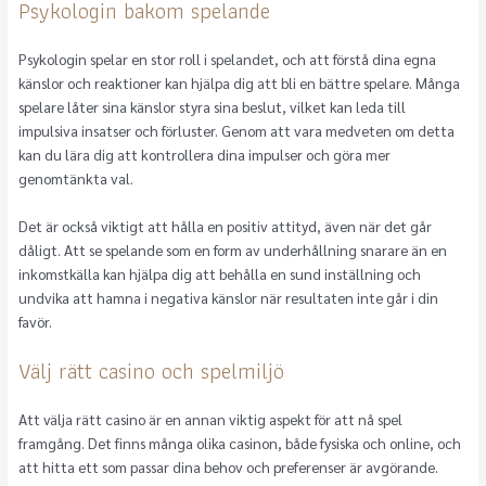
Psykologin bakom spelande
Psykologin spelar en stor roll i spelandet, och att förstå dina egna
känslor och reaktioner kan hjälpa dig att bli en bättre spelare. Många
spelare låter sina känslor styra sina beslut, vilket kan leda till
impulsiva insatser och förluster. Genom att vara medveten om detta
kan du lära dig att kontrollera dina impulser och göra mer
genomtänkta val.
Det är också viktigt att hålla en positiv attityd, även när det går
dåligt. Att se spelande som en form av underhållning snarare än en
inkomstkälla kan hjälpa dig att behålla en sund inställning och
undvika att hamna i negativa känslor när resultaten inte går i din
favör.
Välj rätt casino och spelmiljö
Att välja rätt casino är en annan viktig aspekt för att nå spel
framgång. Det finns många olika casinon, både fysiska och online, och
att hitta ett som passar dina behov och preferenser är avgörande.