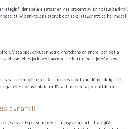
trategin”, där spelare satsar en viss procent av sin totala bankroll
er baserat på bankrollens storlek och säkerställer att de har medel
sinon. Vissa spel erbjuder högre vinstchans än andra, och det är
bordsspel som blackjack och baccarat ge bättre odds jämfört med
ka sina vinstmöjligheter. Dessutom kan det vara fördelaktigt att
lningar eller bonusfunktioner för att maximera potentialen för
ets dynamik
ll, särskilt i spel som poker där psykologi och strategi är