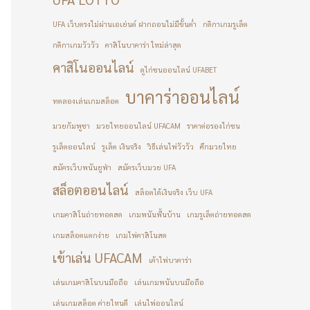
UFA เว็บตรงไม่ผ่านเอเย่นต์ ฝากถอนไม่มีขั้นต่ำ
กติกาเกมรูเล็ต
กติกาเกมวัววัว
คาสิโนบาคาร่า ใหม่ล่าสุด
คาสิโนออนไลน์
ดูไก่ชนออนไลน์ UFABET
บาคาร่าออนไลน์
ทดลองเล่นเกมสล็อต
มวยกัมพูชา
มวยไทยออนไลน์ UFACAM
ราคาต่อรองไก่ชน
รูเล็ตออนไลน์
รูเล็ต เงินจริง
วิธีเล่นไพ่วัววัว
ศึกมวยไทย
สมัครเว็บพนันยูฟ่า
สมัครเว็บมวย UFA
สล็อตออนไลน์
สล็อตได้เงินจริง เว็บ UFA
เกมคาสิโนถ่ายทอดสด
เกมพนันพื้นบ้าน
เกมรูเล็ตถ่ายทอดสด
เกมสล็อตแตกง่าย
เกมไพ่คาสิโนสด
เข้าเล่น UFACAM
เค้าไพ่บาคาร่า
เล่นเกมคาสิโนบนมือถือ
เล่นเกมพนันบนมือถือ
เล่นเกมสล็อต ค่ายไหนดี
เล่นไพ่ออนไลน์