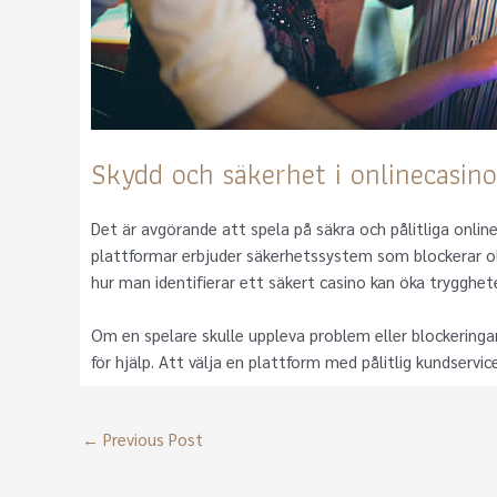
Skydd och säkerhet i onlinecasin
Det är avgörande att spela på säkra och pålitliga onlin
plattformar erbjuder säkerhetssystem som blockerar ol
hur man identifierar ett säkert casino kan öka trygghet
Om en spelare skulle uppleva problem eller blockeringa
för hjälp. Att välja en plattform med pålitlig kundservic
←
Previous Post