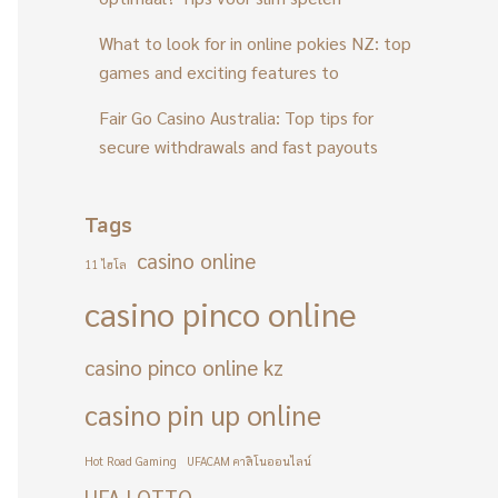
What to look for in online pokies NZ: top
games and exciting features to
Fair Go Casino Australia: Top tips for
secure withdrawals and fast payouts
Tags
casino online
11 ไฮโล
casino pinco online
casino pinco online kz
casino pin up online
Hot Road Gaming
UFACAM คาสิโนออนไลน์
UFA LOTTO