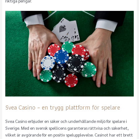
riktiga pengar.
Svea Casino – en trygg plattform för spelare
Svea Casino erbjuder en säker och underhållande miljö för spelare i
Sverige. Med en svensk spellicens garanteras rättvisa och säkerhet,
vilket är avgörande för en positiv spelupplevelse. Casinot har ett brett