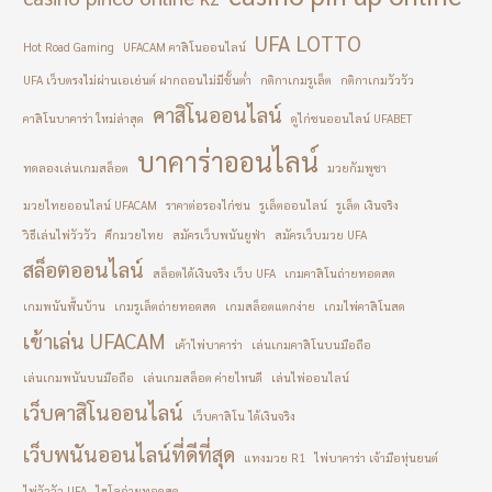
UFA LOTTO
Hot Road Gaming
UFACAM คาสิโนออนไลน์
UFA เว็บตรงไม่ผ่านเอเย่นต์ ฝากถอนไม่มีขั้นต่ำ
กติกาเกมรูเล็ต
กติกาเกมวัววัว
คาสิโนออนไลน์
คาสิโนบาคาร่า ใหม่ล่าสุด
ดูไก่ชนออนไลน์ UFABET
บาคาร่าออนไลน์
ทดลองเล่นเกมสล็อต
มวยกัมพูชา
มวยไทยออนไลน์ UFACAM
ราคาต่อรองไก่ชน
รูเล็ตออนไลน์
รูเล็ต เงินจริง
วิธีเล่นไพ่วัววัว
ศึกมวยไทย
สมัครเว็บพนันยูฟ่า
สมัครเว็บมวย UFA
สล็อตออนไลน์
สล็อตได้เงินจริง เว็บ UFA
เกมคาสิโนถ่ายทอดสด
เกมพนันพื้นบ้าน
เกมรูเล็ตถ่ายทอดสด
เกมสล็อตแตกง่าย
เกมไพ่คาสิโนสด
เข้าเล่น UFACAM
เค้าไพ่บาคาร่า
เล่นเกมคาสิโนบนมือถือ
เล่นเกมพนันบนมือถือ
เล่นเกมสล็อต ค่ายไหนดี
เล่นไพ่ออนไลน์
เว็บคาสิโนออนไลน์
เว็บคาสิโน ได้เงินจริง
เว็บพนันออนไลน์ที่ดีที่สุด
แทงมวย R1
ไพ่บาคาร่า เจ้ามือหุ่นยนต์
ไพ่วัววัว UFA
ไฮโลถ่ายทอดสด