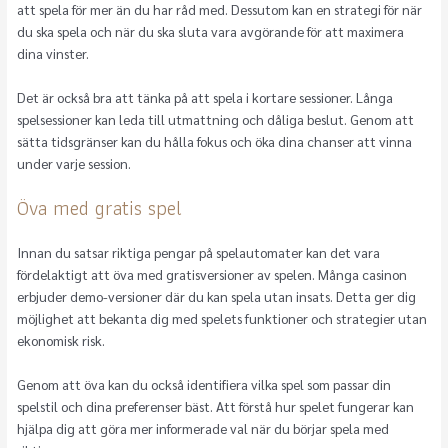
att spela för mer än du har råd med. Dessutom kan en strategi för när
du ska spela och när du ska sluta vara avgörande för att maximera
dina vinster.
Det är också bra att tänka på att spela i kortare sessioner. Långa
spelsessioner kan leda till utmattning och dåliga beslut. Genom att
sätta tidsgränser kan du hålla fokus och öka dina chanser att vinna
under varje session.
Öva med gratis spel
Innan du satsar riktiga pengar på spelautomater kan det vara
fördelaktigt att öva med gratisversioner av spelen. Många casinon
erbjuder demo-versioner där du kan spela utan insats. Detta ger dig
möjlighet att bekanta dig med spelets funktioner och strategier utan
ekonomisk risk.
Genom att öva kan du också identifiera vilka spel som passar din
spelstil och dina preferenser bäst. Att förstå hur spelet fungerar kan
hjälpa dig att göra mer informerade val när du börjar spela med