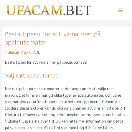
Skip
to
Main
content
Menu
Bästa tipsen för att vinna mer på
spelautomater
/
ufacam
/ By
UFABET
Bästa tipsen för att vinna mer på spelautomater
Välj rätt spelautomat
När du spelar på spelautomater är det avgörande att välja rätt
maskin. Det finns en mängd olika typer av spelautomater, och varje
spel har sina egna funktioner och utbetalningsprocent. Genom att
studera dessa faktorer kan du öka dina chanser att vinna. Titta på RTP
(Return to Player) vilket anger hur mycket av insatserna som betalas
tillbaka till spelarna över tid. Du kan hitta mer information om detta
på
sveacasino-se.com
. Välj alltid spel med hög RTP för en bättre