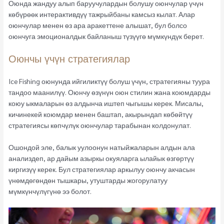
Оюнда жандуу алып баруучулардын болушу оюнчулар үчүн
көбүрөөк интерактивдүү тажрыйбаны камсыз кылат. Алар
оюнчулар менен өз ара аракеттене алышат, бул болсо
оюнчуга эмоционалдык байланыш түзүүгө мүмкүндүк берет.
Оюнчы үчүн стратегиялар
Ice Fishing оюнунда ийгиликтүү болуш үчүн, стратегияны туура
тандоо маанилүү. Оюнчу өзүнүн оюн стилин жана коюмдарды
коюу ыкмаларын өз алдынча иштеп чыгышы керек. Мисалы,
кичинекей коюмдар менен баштап, акырындап көбөйтүү
стратегиясы көпчүлүк оюнчулар тарабынан колдонулат.
Ошондой эле, балык уулоонун натыйжаларын алдын ала
анализдеп, ар дайым азыркы окуяларга ылайык өзгөртүү
киргизүү керек. Бул стратегиялар аркылуу оюнчу акчасын
үнөмдөгөндөн тышкары, утуштарды жогорулатуу
мүмкүнчүлүгүнө ээ болот.