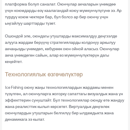
платформа болуп саналат. Оюнчулар акчаларын үнөмдөө
үчүн коюмдарды өзү каалагандай коюу мүмкүнчүлүгүнө ээ. Ар
түрдүү коюм чектери бар, бул болсо ар бир оюнчу үчүн
ыңгайлуу шарттарды түзөт.
Ошондой эле, оюндагы утуштарды максималдуу деңгээлде
алууга жардам берүүчү стратегияларды колдонуу аркылуу
акчаңызды үнөмдөп, көбүрөөк оюн ойной аласыз. Оюнчулар
акча үнөмдөгөн сайын, алар өз мүмкүнчүлүктөрүн дагы
кеңейтет.
Технологиялык өзгөчөлүктөр
Ice Fishing оюну жаңы технологиялардын жардамы менен
түзүлгөн, ал оюнчуларга жогорку сапаттагы визуалдык жана үн
эффекттерин сунуштайт. Бул технологиялар оюнду өтө жандуу
жана реалисттик кылып көрсөтөт. Виртуалдык дөңгөлөк
оюнчулардын утуштарын белгилүү бир ылдамдыкта жана
динамикага ээ кылат.