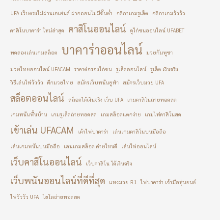
UFA เว็บตรงไม่ผ่านเอเย่นต์ ฝากถอนไม่มีขั้นต่ำ
กติกาเกมรูเล็ต
กติกาเกมวัววัว
คาสิโนออนไลน์
คาสิโนบาคาร่า ใหม่ล่าสุด
ดูไก่ชนออนไลน์ UFABET
บาคาร่าออนไลน์
ทดลองเล่นเกมสล็อต
มวยกัมพูชา
มวยไทยออนไลน์ UFACAM
ราคาต่อรองไก่ชน
รูเล็ตออนไลน์
รูเล็ต เงินจริง
วิธีเล่นไพ่วัววัว
ศึกมวยไทย
สมัครเว็บพนันยูฟ่า
สมัครเว็บมวย UFA
สล็อตออนไลน์
สล็อตได้เงินจริง เว็บ UFA
เกมคาสิโนถ่ายทอดสด
เกมพนันพื้นบ้าน
เกมรูเล็ตถ่ายทอดสด
เกมสล็อตแตกง่าย
เกมไพ่คาสิโนสด
เข้าเล่น UFACAM
เค้าไพ่บาคาร่า
เล่นเกมคาสิโนบนมือถือ
เล่นเกมพนันบนมือถือ
เล่นเกมสล็อต ค่ายไหนดี
เล่นไพ่ออนไลน์
เว็บคาสิโนออนไลน์
เว็บคาสิโน ได้เงินจริง
เว็บพนันออนไลน์ที่ดีที่สุด
แทงมวย R1
ไพ่บาคาร่า เจ้ามือหุ่นยนต์
ไพ่วัววัว UFA
ไฮโลถ่ายทอดสด