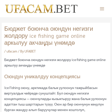
Skip
to
Main
content
Menu
Бюджет боюнча оюндун негизги
жолдору ice fishing game online
аркылуу акчаңды үнөмдө
/
ufacam
/ By
UFABET
Бюджет боюнча оюндун негизги жолдору ice fishing game online
аркылуу акчаңды үнөмдө
Оюндун уникалдуу концепциясы
Ice Fishing оюну, арктикада балык уулоонун тажрыйбасын
виртуалдык чөйрөдө сунуштайт. Бул оюндун негизги
концепциясы — оюнчуларды кызыктыруу жана балык уулоонун
адаттан тыш шарттарын түзүү. Оюн ар бир оюнчунун көңүлүн
бурган жандуу алып баруучулар менен коштолуп,