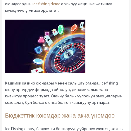
оюнчулардын
ice fishing demo
аркылуу жеңишке жетишүү
мүмкүнчүлүгүн жогорулатат.
Кадимки казино оюндары менен салыштырганда, ice fishing
оюну ар түрдүү формада ойнолуп, динамикалык жана
кызыктуу процесс түзөт. Оюнчу балык уулоонун эмоцияларын
сезе алат, бул болсо оюнга болгон кызыгууну арттырат.
Бюджеттик коюмдар жана акча үнөмдөө
Ice Fishing оюну, бюджетти башкарууну үйрөнүү үчүн эң жакшы