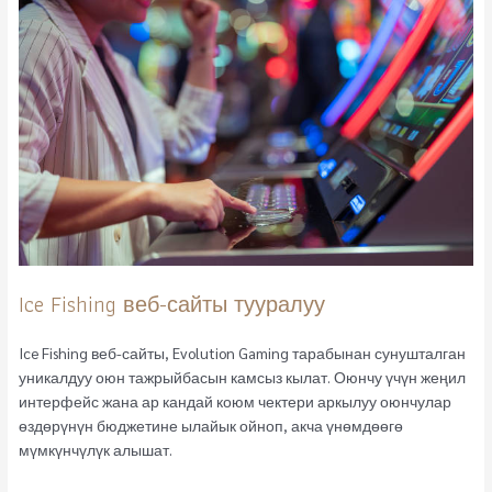
Ice Fishing веб-сайты тууралуу
Ice Fishing веб-сайты, Evolution Gaming тарабынан сунушталган
уникалдуу оюн тажрыйбасын камсыз кылат. Оюнчу үчүн жеңил
интерфейс жана ар кандай коюм чектери аркылуу оюнчулар
өздөрүнүн бюджетине ылайык ойноп, акча үнөмдөөгө
мүмкүнчүлүк алышат.