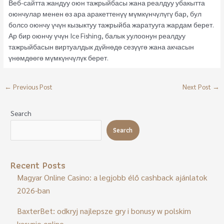
Веб-сайтта жандуу оюн тажрыйбасы жана реалдуу убакытта
оюнчулар менен өз ара аракеттенүү мүмкүнчүлүгү бар, бул
болсо оюнчу үчүн кызыктуу тажрыйба жаратууга жардам берет.
Ар бир оюнчу үчүн Ice Fishing, балык уулоонун реалдуу
тажрыйбасын виртуалдык дүйнөдө сезүүгө жана акчасын
үнөмдөөгө мүмкүнчүлүк берет.
←
Previous Post
Next Post
→
Search
Search
Recent Posts
Magyar Online Casino: a legjobb élő cashback ajánlatok
2026-ban
BaxterBet: odkryj najlepsze gry i bonusy w polskim
kasynie online