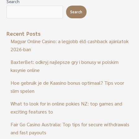
Search
Search
Recent Posts
Magyar Online Casino: a legjobb élő cashback ajánlatok
2026-ban
BaxterBet: odkryj najlepsze gry i bonusy w polskim
kasynie online
Hoe gebruik je de Kaasino bonus optimaal? Tips voor
slim spelen
What to look for in online pokies NZ: top games and
exciting features to
Fair Go Casino Australia: Top tips for secure withdrawals
and fast payouts