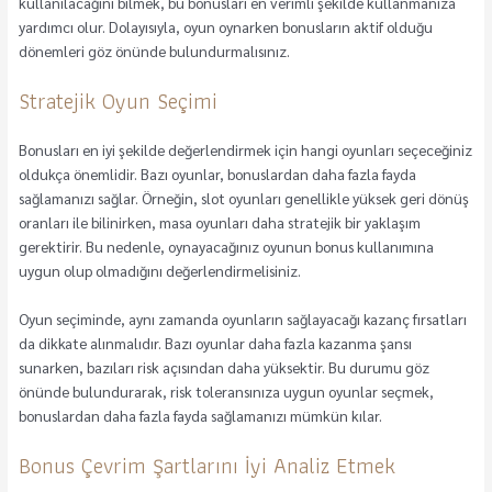
kullanılacağını bilmek, bu bonusları en verimli şekilde kullanmanıza
yardımcı olur. Dolayısıyla, oyun oynarken bonusların aktif olduğu
dönemleri göz önünde bulundurmalısınız.
Stratejik Oyun Seçimi
Bonusları en iyi şekilde değerlendirmek için hangi oyunları seçeceğiniz
oldukça önemlidir. Bazı oyunlar, bonuslardan daha fazla fayda
sağlamanızı sağlar. Örneğin, slot oyunları genellikle yüksek geri dönüş
oranları ile bilinirken, masa oyunları daha stratejik bir yaklaşım
gerektirir. Bu nedenle, oynayacağınız oyunun bonus kullanımına
uygun olup olmadığını değerlendirmelisiniz.
Oyun seçiminde, aynı zamanda oyunların sağlayacağı kazanç fırsatları
da dikkate alınmalıdır. Bazı oyunlar daha fazla kazanma şansı
sunarken, bazıları risk açısından daha yüksektir. Bu durumu göz
önünde bulundurarak, risk toleransınıza uygun oyunlar seçmek,
bonuslardan daha fazla fayda sağlamanızı mümkün kılar.
Bonus Çevrim Şartlarını İyi Analiz Etmek