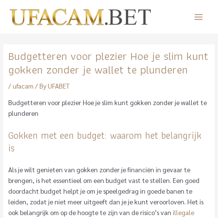
Skip
to
Main
content
Menu
Budgetteren voor plezier Hoe je slim kunt
gokken zonder je wallet te plunderen
/
ufacam
/ By
UFABET
Budgetteren voor plezier Hoe je slim kunt gokken zonder je wallet te
plunderen
Gokken met een budget: waarom het belangrijk
is
Als je wilt genieten van gokken zonder je financiën in gevaar te
brengen, is het essentieel om een budget vast te stellen. Een goed
doordacht budget helpt je om je speelgedrag in goede banen te
leiden, zodat je niet meer uitgeeft dan je je kunt veroorloven. Het is
ook belangrijk om op de hoogte te zijn van de risico’s van
illegale