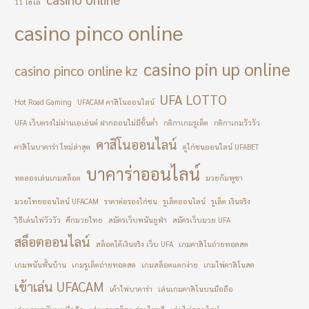
11 ไฮโล
casino pinco online
casino pin up online
casino pinco online kz
UFA LOTTO
Hot Road Gaming
UFACAM คาสิโนออนไลน์
UFA เว็บตรงไม่ผ่านเอเย่นต์ ฝากถอนไม่มีขั้นต่ำ
กติกาเกมรูเล็ต
กติกาเกมวัววัว
คาสิโนออนไลน์
คาสิโนบาคาร่า ใหม่ล่าสุด
ดูไก่ชนออนไลน์ UFABET
บาคาร่าออนไลน์
ทดลองเล่นเกมสล็อต
มวยกัมพูชา
มวยไทยออนไลน์ UFACAM
ราคาต่อรองไก่ชน
รูเล็ตออนไลน์
รูเล็ต เงินจริง
วิธีเล่นไพ่วัววัว
ศึกมวยไทย
สมัครเว็บพนันยูฟ่า
สมัครเว็บมวย UFA
สล็อตออนไลน์
สล็อตได้เงินจริง เว็บ UFA
เกมคาสิโนถ่ายทอดสด
เกมพนันพื้นบ้าน
เกมรูเล็ตถ่ายทอดสด
เกมสล็อตแตกง่าย
เกมไพ่คาสิโนสด
เข้าเล่น UFACAM
เค้าไพ่บาคาร่า
เล่นเกมคาสิโนบนมือถือ