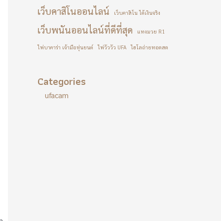
เว็บคาสิโนออนไลน์
เว็บคาสิโน ได้เงินจริง
เว็บพนันออนไลน์ที่ดีที่สุด
แทงมวย R1
ไพ่บาคาร่า เจ้ามือหุ่นยนต์
ไพ่วัววัว UFA
ไฮโลถ่ายทอดสด
Categories
ufacam
m