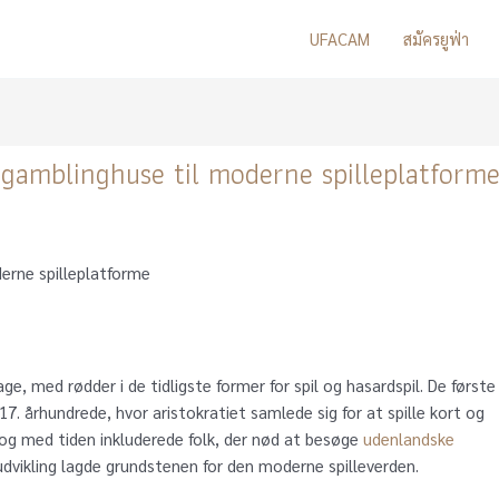
UFACAM
สมัครยูฟ่า
e gamblinghuse til moderne spilleplatform
derne spilleplatforme
ge, med rødder i de tidligste former for spil og hasardspil. De første
17. århundrede, hvor aristokratiet samlede sig for at spille kort og
, og med tiden inkluderede folk, der nød at besøge
udenlandske
e udvikling lagde grundstenen for den moderne spilleverden.