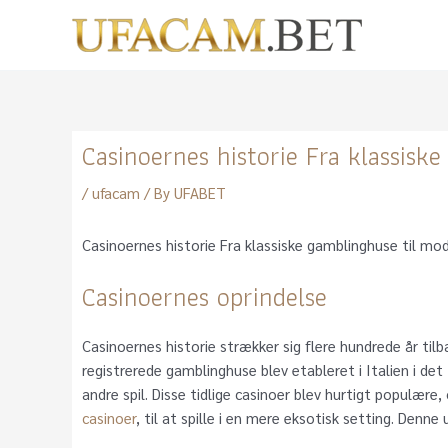
Skip
to
content
Casinoernes historie Fra klassisk
/
ufacam
/ By
UFABET
Casinoernes historie Fra klassiske gamblinghuse til mo
Casinoernes oprindelse
Casinoernes historie strækker sig flere hundrede år tilba
registrerede gamblinghuse blev etableret i Italien i det 
andre spil. Disse tidlige casinoer blev hurtigt populære
casinoer
, til at spille i en mere eksotisk setting. Denn