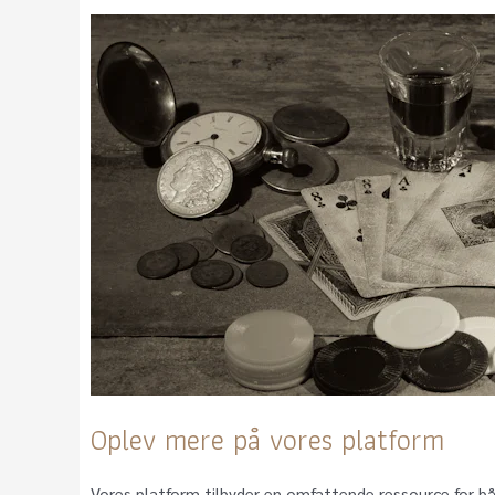
Oplev mere på vores platform
Vores platform tilbyder en omfattende ressource for bå