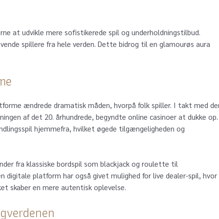
ne at udvikle mere sofistikerede spil og underholdningstilbud.
vende spillere fra hele verden. Dette bidrog til en glamourøs aura
rme
latforme ændrede dramatisk måden, hvorpå folk spiller. I takt med de
tningen af det 20. århundrede, begyndte online casinoer at dukke op.
 yndlingsspil hjemmefra, hvilket øgede tilgængeligheden og
nder fra klassiske bordspil som blackjack og roulette til
igitale platform har også givet mulighed for live dealer-spil, hvor
ilket skaber en mere autentisk oplevelse.
ngverdenen