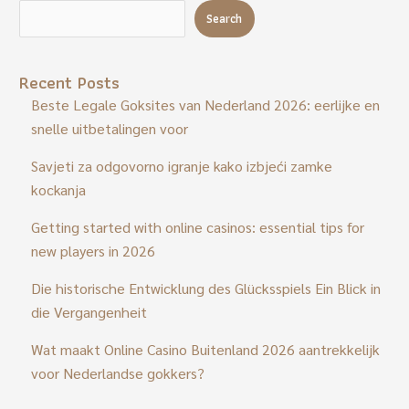
Search
Recent Posts
Beste Legale Goksites van Nederland 2026: eerlijke en
snelle uitbetalingen voor
Savjeti za odgovorno igranje kako izbjeći zamke
kockanja
Getting started with online casinos: essential tips for
new players in 2026
Die historische Entwicklung des Glücksspiels Ein Blick in
die Vergangenheit
Wat maakt Online Casino Buitenland 2026 aantrekkelijk
voor Nederlandse gokkers?