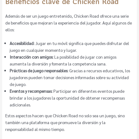
Beneficios clave de Chicken Road
Además de ser un juego entretenido, Chicken Road ofrece una serie
de beneficios que mejoran la experiencia del jugador. Aquí algunos de
ellos:
Accesibilidad:
Jugar en tu móvil significa que puedes disfrutar del
juego en cualquier momento y lugar.
Interacción con amigos:
La posibilidad de jugar con amigos
aumenta la diversión y fomenta la competencia sana.
Prácticas de juego responsables:
Gracias a recursos educativos, los
jugadores pueden tomar decisiones informadas sobre su actividad
de juego.
Eventos y recompensas:
Participar en diferentes eventos puede
brindar a los jugadores la oportunidad de obtener recompensas
adicionales.
Estos aspectos hacen que Chicken Road no solo sea un juego, sino
también una plataforma que promueve la diversión y la
responsabilidad al mismo tiempo.