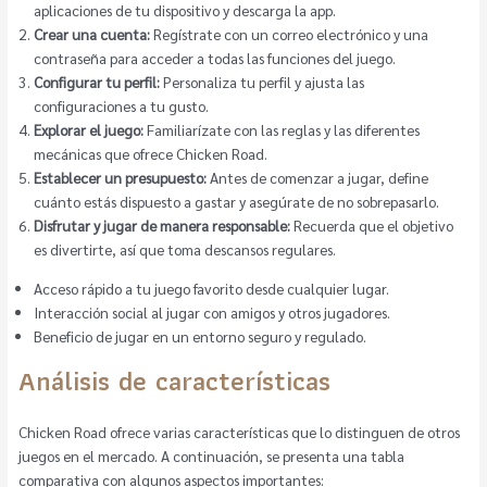
aplicaciones de tu dispositivo y descarga la app.
Crear una cuenta:
Regístrate con un correo electrónico y una
contraseña para acceder a todas las funciones del juego.
Configurar tu perfil:
Personaliza tu perfil y ajusta las
configuraciones a tu gusto.
Explorar el juego:
Familiarízate con las reglas y las diferentes
mecánicas que ofrece Chicken Road.
Establecer un presupuesto:
Antes de comenzar a jugar, define
cuánto estás dispuesto a gastar y asegúrate de no sobrepasarlo.
Disfrutar y jugar de manera responsable:
Recuerda que el objetivo
es divertirte, así que toma descansos regulares.
Acceso rápido a tu juego favorito desde cualquier lugar.
Interacción social al jugar con amigos y otros jugadores.
Beneficio de jugar en un entorno seguro y regulado.
Análisis de características
Chicken Road ofrece varias características que lo distinguen de otros
juegos en el mercado. A continuación, se presenta una tabla
comparativa con algunos aspectos importantes: