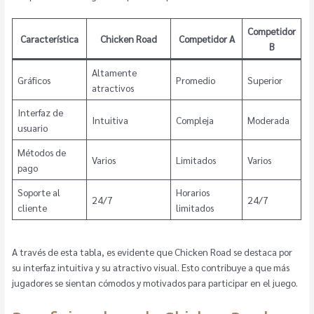
Competidor
Característica
Chicken Road
Competidor A
B
Altamente
Gráficos
Promedio
Superior
atractivos
Interfaz de
Intuitiva
Compleja
Moderada
usuario
Métodos de
Varios
Limitados
Varios
pago
Soporte al
Horarios
24/7
24/7
cliente
limitados
A través de esta tabla, es evidente que Chicken Road se destaca por
su interfaz intuitiva y su atractivo visual. Esto contribuye a que más
jugadores se sientan cómodos y motivados para participar en el juego.