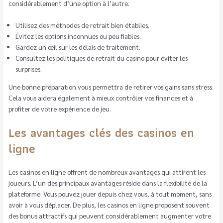
considérablement d’une option à l’autre.
Utilisez des méthodes de retrait bien établies.
Évitez les options inconnues ou peu fiables.
Gardez un œil sur les délais de traitement.
Consultez les politiques de retrait du casino pour éviter les
surprises.
Une bonne préparation vous permettra de retirer vos gains sans stress.
Cela vous aidera également à mieux contrôler vos finances et à
profiter de votre expérience de jeu.
Les avantages clés des casinos en
ligne
Les casinos en ligne offrent de nombreux avantages qui attirent les
joueurs. L’un des principaux avantages réside dans la flexibilité de la
plateforme. Vous pouvez jouer depuis chez vous, à tout moment, sans
avoir à vous déplacer. De plus, les casinos en ligne proposent souvent
des bonus attractifs qui peuvent considérablement augmenter votre