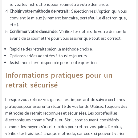
suivez les instructions pour soumettre votre demande.
Choisir votre méthode de retrait :
Sélectionnez l’option qui vous
convient le mieux (virement bancaire, portefeuille électronique,
etc.).
Confirmer votre demande :
Vérifiez les détails de votre demande
avant de la soumettre pour vous assurer que tout est correct.
Rapidité des retraits selon la méthode choisie.
Options variées adaptées à tous les joueurs.
Assistance client disponible pour toute question.
Informations pratiques pour un
retrait sécurisé
Lorsque vous retirez vos gains, il est important de suivre certaines
pratiques pour assurer la sécurité de vos fonds. Utilisez toujours des
méthodes de retrait reconnues et sécurisées. Les portefeuilles
électroniques comme PayPal ou Skrill sont souvent considérés
comme des moyens sûrs et rapides pour retirer vos gains. De plus,
vérifiez les frais liés à chaque méthode, car ceux-ci peuvent varier