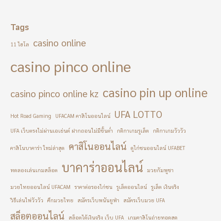
Tags
casino online
11 ไฮโล
casino pinco online
casino pin up online
casino pinco online kz
UFA LOTTO
Hot Road Gaming
UFACAM คาสิโนออนไลน์
UFA เว็บตรงไม่ผ่านเอเย่นต์ ฝากถอนไม่มีขั้นต่ำ
กติกาเกมรูเล็ต
กติกาเกมวัววัว
คาสิโนออนไลน์
คาสิโนบาคาร่า ใหม่ล่าสุด
ดูไก่ชนออนไลน์ UFABET
บาคาร่าออนไลน์
ทดลองเล่นเกมสล็อต
มวยกัมพูชา
มวยไทยออนไลน์ UFACAM
ราคาต่อรองไก่ชน
รูเล็ตออนไลน์
รูเล็ต เงินจริง
วิธีเล่นไพ่วัววัว
ศึกมวยไทย
สมัครเว็บพนันยูฟ่า
สมัครเว็บมวย UFA
สล็อตออนไลน์
สล็อตได้เงินจริง เว็บ UFA
เกมคาสิโนถ่ายทอดสด