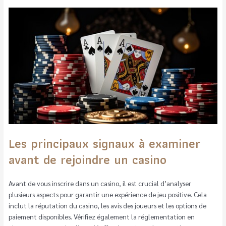
Les principaux signaux à examiner
avant de rejoindre un casino
Avant de vous inscrire dans un casino, il est crucial d’analyser
plusieurs aspects pour garantir une expérience de jeu positive. Cela
inclut la réputation du casino, les avis des joueurs et les options de
paiement disponibles. Vérifiez également la réglementation en