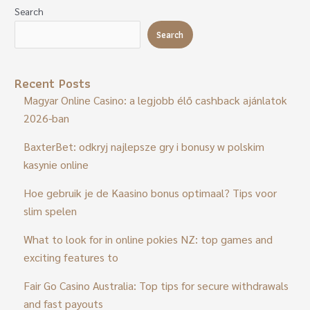
Search
Search
Recent Posts
Magyar Online Casino: a legjobb élő cashback ajánlatok
2026-ban
BaxterBet: odkryj najlepsze gry i bonusy w polskim
kasynie online
Hoe gebruik je de Kaasino bonus optimaal? Tips voor
slim spelen
What to look for in online pokies NZ: top games and
exciting features to
Fair Go Casino Australia: Top tips for secure withdrawals
and fast payouts