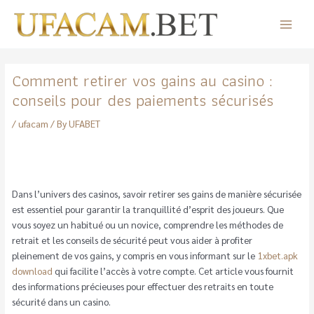
Skip
to
Main
content
Menu
Comment retirer vos gains au casino :
conseils pour des paiements sécurisés
/
ufacam
/ By
UFABET
Dans l’univers des casinos, savoir retirer ses gains de manière sécurisée
est essentiel pour garantir la tranquillité d’esprit des joueurs. Que
vous soyez un habitué ou un novice, comprendre les méthodes de
retrait et les conseils de sécurité peut vous aider à profiter
pleinement de vos gains, y compris en vous informant sur le
1xbet.apk
download
qui facilite l’accès à votre compte. Cet article vous fournit
des informations précieuses pour effectuer des retraits en toute
sécurité dans un casino.