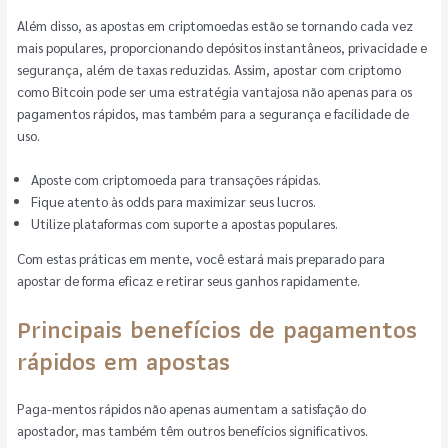
Além disso, as apostas em criptomoedas estão se tornando cada vez
mais populares, proporcionando depósitos instantâneos, privacidade e
segurança, além de taxas reduzidas. Assim, apostar com criptomo
como Bitcoin pode ser uma estratégia vantajosa não apenas para os
pagamentos rápidos, mas também para a segurança e facilidade de
uso.
Aposte com criptomoeda para transações rápidas.
Fique atento às odds para maximizar seus lucros.
Utilize plataformas com suporte a apostas populares.
Com estas práticas em mente, você estará mais preparado para
apostar de forma eficaz e retirar seus ganhos rapidamente.
Principais benefícios de pagamentos
rápidos em apostas
Paga-mentos rápidos não apenas aumentam a satisfação do
apostador, mas também têm outros benefícios significativos.