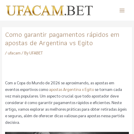
Skip
to
Main
content
Menu
Como garantir pagamentos rápidos em
apostas de Argentina vs Egito
/
ufacam
/ By
UFABET
Com a Copa do Mundo de 2026 se aproximando, as apostas em
eventos esportivos como
apostas Argentina x Egito
se tornam cada
vez mais populares. Um aspecto crucial que todo apostador deve
considerar é como garantir pagamentos rápidos e eficientes. Neste
artigo, vamos explorar as melhores práticas para obter retiradas ágeis
e seguras, além de oferecer dicas valiosas para apostas nessa partida
decisiva.