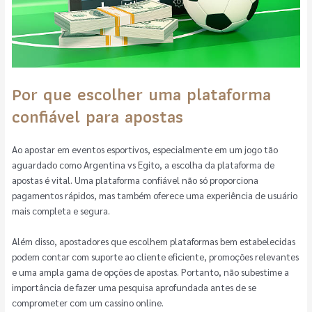
Por que escolher uma plataforma
confiável para apostas
Ao apostar em eventos esportivos, especialmente em um jogo tão
aguardado como Argentina vs Egito, a escolha da plataforma de
apostas é vital. Uma plataforma confiável não só proporciona
pagamentos rápidos, mas também oferece uma experiência de usuário
mais completa e segura.
Além disso, apostadores que escolhem plataformas bem estabelecidas
podem contar com suporte ao cliente eficiente, promoções relevantes
e uma ampla gama de opções de apostas. Portanto, não subestime a
importância de fazer uma pesquisa aprofundada antes de se
comprometer com um cassino online.