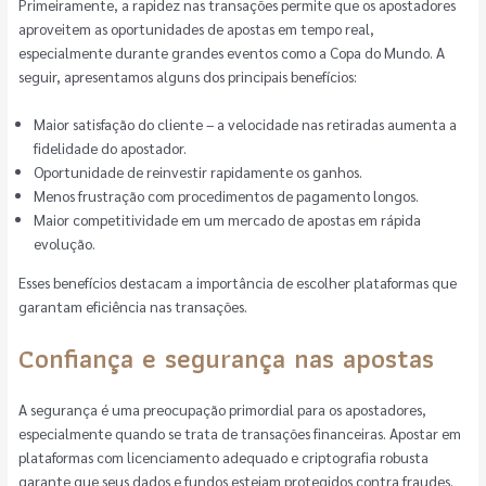
Primeiramente, a rapidez nas transações permite que os apostadores
aproveitem as oportunidades de apostas em tempo real,
especialmente durante grandes eventos como a Copa do Mundo. A
seguir, apresentamos alguns dos principais benefícios:
Maior satisfação do cliente – a velocidade nas retiradas aumenta a
fidelidade do apostador.
Oportunidade de reinvestir rapidamente os ganhos.
Menos frustração com procedimentos de pagamento longos.
Maior competitividade em um mercado de apostas em rápida
evolução.
Esses benefícios destacam a importância de escolher plataformas que
garantam eficiência nas transações.
Confiança e segurança nas apostas
A segurança é uma preocupação primordial para os apostadores,
especialmente quando se trata de transações financeiras. Apostar em
plataformas com licenciamento adequado e criptografia robusta
garante que seus dados e fundos estejam protegidos contra fraudes.