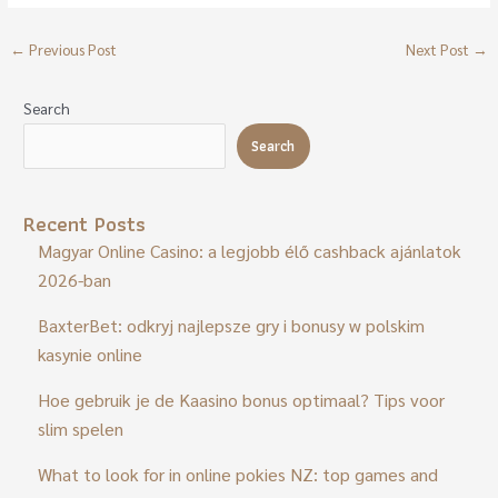
←
Previous Post
Next Post
→
Search
Search
Recent Posts
Magyar Online Casino: a legjobb élő cashback ajánlatok
2026-ban
BaxterBet: odkryj najlepsze gry i bonusy w polskim
kasynie online
Hoe gebruik je de Kaasino bonus optimaal? Tips voor
slim spelen
What to look for in online pokies NZ: top games and