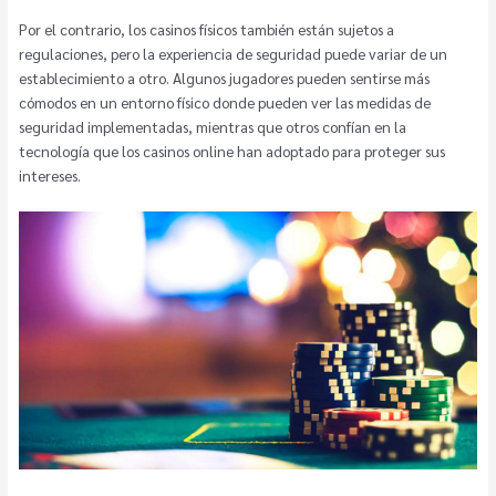
Por el contrario, los casinos físicos también están sujetos a
regulaciones, pero la experiencia de seguridad puede variar de un
establecimiento a otro. Algunos jugadores pueden sentirse más
cómodos en un entorno físico donde pueden ver las medidas de
seguridad implementadas, mientras que otros confían en la
tecnología que los casinos online han adoptado para proteger sus
intereses.