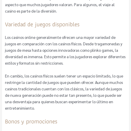
aspecto que muchos jugadores valoran. Para algunos, el viaje al
casino es parte de la diversión.
Variedad de juegos disponibles
Los casinos online generalmente ofrecen una mayor variedad de
juegos en comparación con los casinos físicos. Desde tragamonedas y
juegos de mesa hasta opciones innovadoras como plinko games, la
diversidad es inmensa. Esto permite a los jugadores explorar diferentes
estilos y formatos sin restricciones.
En cambio, los casinos físicos suelen tener un espacio limitado, lo que
restringe la cantidad de juegos que pueden ofrecer. Aunque muchos
casinos tradicionales cuentan con los clásicos, la variedad de juegos
de nueva generación puede no estar tan presente, lo que puede ser
una desventaja para quienes buscan experimentar lo último en
entretenimiento.
Bonos y promociones