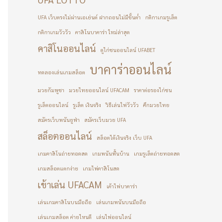
UFA เว็บตรงไม่ผ่านเอเย่นต์ ฝากถอนไม่มีขั้นต่ำ
กติกาเกมรูเล็ต
กติกาเกมวัววัว
คาสิโนบาคาร่า ใหม่ล่าสุด
คาสิโนออนไลน์
ดูไก่ชนออนไลน์ UFABET
บาคาร่าออนไลน์
ทดลองเล่นเกมสล็อต
มวยกัมพูชา
มวยไทยออนไลน์ UFACAM
ราคาต่อรองไก่ชน
รูเล็ตออนไลน์
รูเล็ต เงินจริง
วิธีเล่นไพ่วัววัว
ศึกมวยไทย
สมัครเว็บพนันยูฟ่า
สมัครเว็บมวย UFA
สล็อตออนไลน์
สล็อตได้เงินจริง เว็บ UFA
เกมคาสิโนถ่ายทอดสด
เกมพนันพื้นบ้าน
เกมรูเล็ตถ่ายทอดสด
เกมสล็อตแตกง่าย
เกมไพ่คาสิโนสด
เข้าเล่น UFACAM
เค้าไพ่บาคาร่า
เล่นเกมคาสิโนบนมือถือ
เล่นเกมพนันบนมือถือ
เล่นเกมสล็อต ค่ายไหนดี
เล่นไพ่ออนไลน์