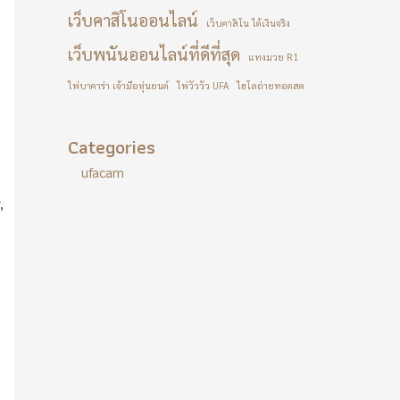
เว็บคาสิโนออนไลน์
เว็บคาสิโน ได้เงินจริง
เว็บพนันออนไลน์ที่ดีที่สุด
แทงมวย R1
ไพ่บาคาร่า เจ้ามือหุ่นยนต์
ไพ่วัววัว UFA
ไฮโลถ่ายทอดสด
Categories
ufacam
,