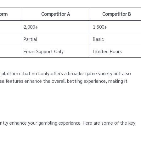
form
Competitor A
Competitor B
2,000+
1,500+
Partial
Basic
Email Support Only
Limited Hours
 platform that not only offers a broader game variety but also
ese features enhance the overall betting experience, making it
cantly enhance your gambling experience. Here are some of the key