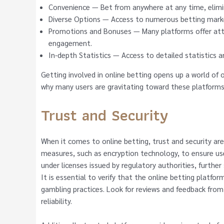
Convenience — Bet from anywhere at any time, elimina
Diverse Options — Access to numerous betting marke
Promotions and Bonuses — Many platforms offer attr
engagement.
In-depth Statistics — Access to detailed statistics a
Getting involved in online betting opens up a world of
why many users are gravitating toward these platforms 
Trust and Security
When it comes to online betting, trust and security a
measures, such as encryption technology, to ensure us
under licenses issued by regulatory authorities, further 
It is essential to verify that the online betting platfo
gambling practices. Look for reviews and feedback from
reliability.