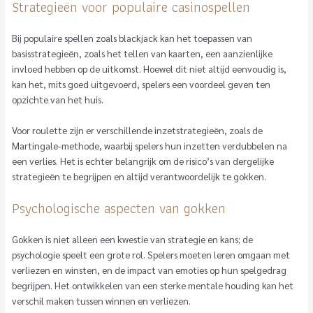
Strategieën voor populaire casinospellen
Bij populaire spellen zoals blackjack kan het toepassen van
basisstrategieën, zoals het tellen van kaarten, een aanzienlijke
invloed hebben op de uitkomst. Hoewel dit niet altijd eenvoudig is,
kan het, mits goed uitgevoerd, spelers een voordeel geven ten
opzichte van het huis.
Voor roulette zijn er verschillende inzetstrategieën, zoals de
Martingale-methode, waarbij spelers hun inzetten verdubbelen na
een verlies. Het is echter belangrijk om de risico’s van dergelijke
strategieën te begrijpen en altijd verantwoordelijk te gokken.
Psychologische aspecten van gokken
Gokken is niet alleen een kwestie van strategie en kans; de
psychologie speelt een grote rol. Spelers moeten leren omgaan met
verliezen en winsten, en de impact van emoties op hun spelgedrag
begrijpen. Het ontwikkelen van een sterke mentale houding kan het
verschil maken tussen winnen en verliezen.