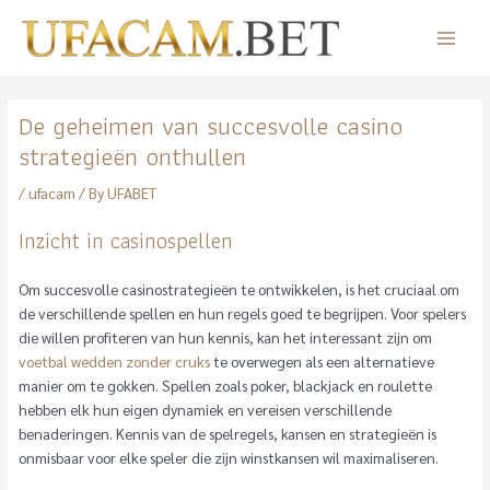
Skip
to
Main
content
Menu
De geheimen van succesvolle casino
strategieën onthullen
/
ufacam
/ By
UFABET
Inzicht in casinospellen
Om succesvolle casinostrategieën te ontwikkelen, is het cruciaal om
de verschillende spellen en hun regels goed te begrijpen. Voor spelers
die willen profiteren van hun kennis, kan het interessant zijn om
voetbal wedden zonder cruks
te overwegen als een alternatieve
manier om te gokken. Spellen zoals poker, blackjack en roulette
hebben elk hun eigen dynamiek en vereisen verschillende
benaderingen. Kennis van de spelregels, kansen en strategieën is
onmisbaar voor elke speler die zijn winstkansen wil maximaliseren.