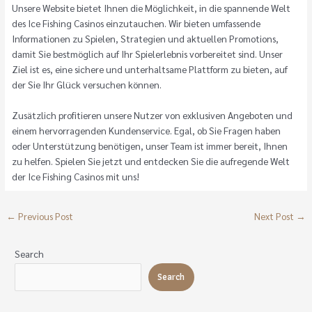
Unsere Website bietet Ihnen die Möglichkeit, in die spannende Welt
des Ice Fishing Casinos einzutauchen. Wir bieten umfassende
Informationen zu Spielen, Strategien und aktuellen Promotions,
damit Sie bestmöglich auf Ihr Spielerlebnis vorbereitet sind. Unser
Ziel ist es, eine sichere und unterhaltsame Plattform zu bieten, auf
der Sie Ihr Glück versuchen können.
Zusätzlich profitieren unsere Nutzer von exklusiven Angeboten und
einem hervorragenden Kundenservice. Egal, ob Sie Fragen haben
oder Unterstützung benötigen, unser Team ist immer bereit, Ihnen
zu helfen. Spielen Sie jetzt und entdecken Sie die aufregende Welt
der Ice Fishing Casinos mit uns!
←
Previous Post
Next Post
→
Search
Search