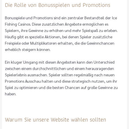
Die Rolle von Bonusspielen und Promotions
Bonusspiele und Promotions sind ein zentraler Bestandteil der Ice
Fishing Casinos. Diese zusätzlichen Angebote ermöglichen es
Spielern, ihre Gewinne zu erhöhen und mehr Spielspaß zu erleben.
Häufig gibt es spezielle Aktionen, bei denen Spieler zusätzliche
Freispiele oder Multiplikatoren erhalten, die die Gewinnchancen
erheblich steigern können.
Ein kluger Umgang mit diesen Angeboten kann den Unterschied
zwischen einem durchschnittlichen und einem herausragenden
Spielerlebnis ausmachen. Spieler sollten regelmäßig nach neuen
Promotions Ausschau halten und diese strategisch nutzen, um ihr
Spiel zu optimieren und die besten Chancen auf große Gewinne zu
haben.
Warum Sie unsere Website wählen sollten