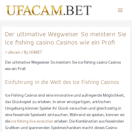
Skip
to
Main
content
Menu
Der ultimative Wegweiser So meistern Sie
ice fishing casino Casinos wie ein Profi
/
ufacam
/ By
UFABET
Der ultimative Wegweiser So meistern Sie ice fishing casino Casinos
wie ein Profi
Einführung in die Welt des Ice Fishing Casinos
Ice Fishing Casinos sind eine innovative und aufregende Möglichkeit,
das Glücksspiel zu erleben. In einer einzigartigen, arktischen
Umgebung können Spieler ihr Glück versuchen und gleichzeitig in
eine fesselnde Spielwelt eintauchen. Während sie spielen, können sie
die
ice fishing live evolution
erleben. Die Kombination aus fesselnden
Grafiken und spannenden Spielmechaniken macht dieses Casino-