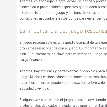
Además, es aconsejable aprovechar los bonos y promoc
bienvenida o promociones especiales que pueden aument
extender tu tiempo de juego y, potencialmente, aument
condiciones asociados a estos bonos para entender los
La importancia del juego responsa
El juego responsable es un aspecto esencial de la experi
problemas relacionados con el juego. Es importante sa
bien. El autocontrol es clave para mantener el juego 
carga financiera.
Además, hay recursos y herramientas disponibles para 
juego. Muchos casinos ofrecen opciones de autoexclusi
estas herramientas puede ser una excelente forma de m
actividad divertida.
Si alguna vez sientes que el juego se está convirtiendo
profesionales dedicados a ayudar a quienes enfrentan di