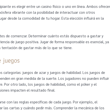
piante es elegir entre un casino físico o uno en línea. Ambos ofrece
mósfera vibrante con la posibilidad de interactuar con otros
ugar desde la comodidad de tu hogar. Esta elección influirá en la
es de comenzar. Determinar cuánto estás dispuesto a gastar y
iencia de juego positiva. Jugar de forma responsable es esencial, ya
a tentación de gastar más de lo que se tiene.
e juegos
os categorías: juegos de azar y juegos de habilidad. Los juegos de
enden en gran medida de la suerte. Los jugadores no pueden influir
e. Por otro lado, los juegos de habilidad, como el póker y el
siones impacten el resultado final.
se con las reglas específicas de cada juego. Por ejemplo, el
gar las cartas y cuándo pedir más. Comprender la mecánica de los