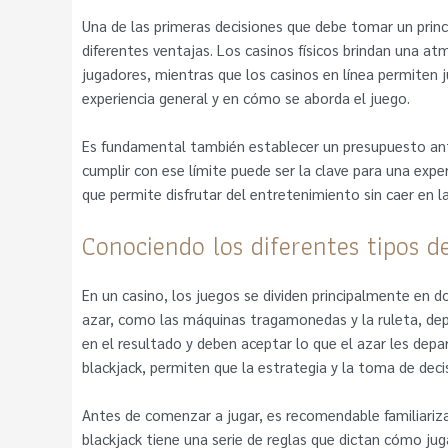
Una de las primeras decisiones que debe tomar un princi
diferentes ventajas. Los casinos físicos brindan una at
jugadores, mientras que los casinos en línea permiten j
experiencia general y en cómo se aborda el juego.
Es fundamental también establecer un presupuesto ant
cumplir con ese límite puede ser la clave para una exper
que permite disfrutar del entretenimiento sin caer en l
Conociendo los diferentes tipos d
En un casino, los juegos se dividen principalmente en d
azar, como las máquinas tragamonedas y la ruleta, dep
en el resultado y deben aceptar lo que el azar les depar
blackjack, permiten que la estrategia y la toma de deci
Antes de comenzar a jugar, es recomendable familiarizar
blackjack tiene una serie de reglas que dictan cómo ju