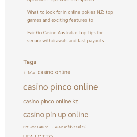
What to look for in online pokies NZ: top
games and exciting features to
Fair Go Casino Australia: Top tips for
secure withdrawals and fast payouts
Tags
casino online
11 ไฮโล
casino pinco online
casino pinco online kz
casino pin up online
Hot Road Gaming
UFACAM คาสิโนออนไลน์
UFA LOTTO