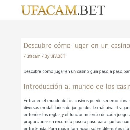
Skip
to
content
Descubre cómo jugar en un casino 
/
ufacam
/ By
UFABET
Descubre cómo jugar en un casino guía paso a paso para
Introducción al mundo de los casi
Entrar en el mundo de los casinos puede ser emocionant
diversas modalidades de juego, desde máquinas tragamo
entender las reglas y el funcionamiento de cada juego 
proporcionar un recorrido paso a paso para que los nue
entretenida. Para más información sobre diferentes pla