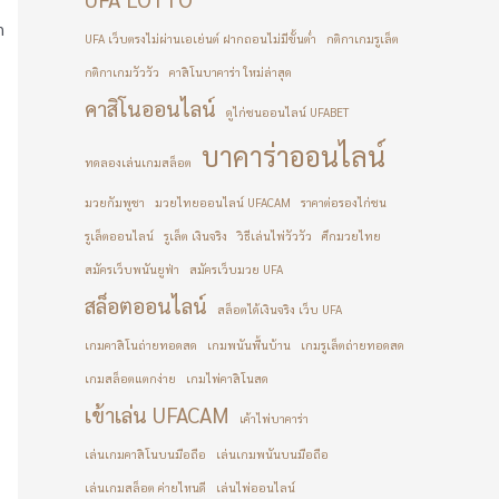
n
UFA เว็บตรงไม่ผ่านเอเย่นต์ ฝากถอนไม่มีขั้นต่ำ
กติกาเกมรูเล็ต
กติกาเกมวัววัว
คาสิโนบาคาร่า ใหม่ล่าสุด
คาสิโนออนไลน์
ดูไก่ชนออนไลน์ UFABET
บาคาร่าออนไลน์
ทดลองเล่นเกมสล็อต
มวยกัมพูชา
มวยไทยออนไลน์ UFACAM
ราคาต่อรองไก่ชน
รูเล็ตออนไลน์
รูเล็ต เงินจริง
วิธีเล่นไพ่วัววัว
ศึกมวยไทย
สมัครเว็บพนันยูฟ่า
สมัครเว็บมวย UFA
สล็อตออนไลน์
สล็อตได้เงินจริง เว็บ UFA
เกมคาสิโนถ่ายทอดสด
เกมพนันพื้นบ้าน
เกมรูเล็ตถ่ายทอดสด
เกมสล็อตแตกง่าย
เกมไพ่คาสิโนสด
เข้าเล่น UFACAM
เค้าไพ่บาคาร่า
เล่นเกมคาสิโนบนมือถือ
เล่นเกมพนันบนมือถือ
เล่นเกมสล็อต ค่ายไหนดี
เล่นไพ่ออนไลน์