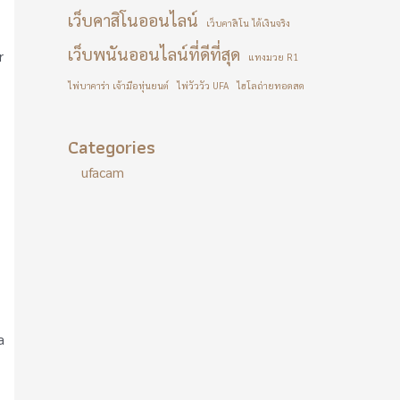
เว็บคาสิโนออนไลน์
เว็บคาสิโน ได้เงินจริง
เว็บพนันออนไลน์ที่ดีที่สุด
r
แทงมวย R1
ไพ่บาคาร่า เจ้ามือหุ่นยนต์
ไพ่วัววัว UFA
ไฮโลถ่ายทอดสด
Categories
ufacam
a