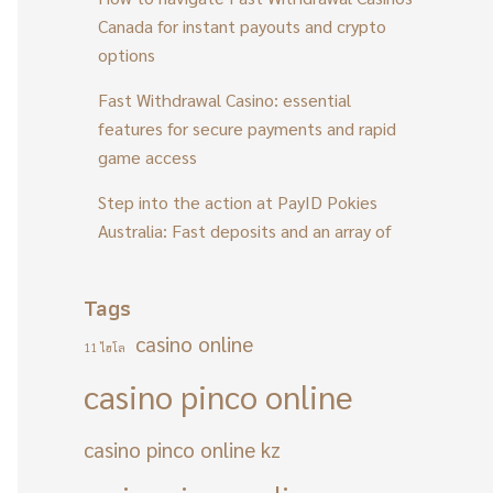
Canada for instant payouts and crypto
options
Fast Withdrawal Casino: essential
features for secure payments and rapid
game access
Step into the action at PayID Pokies
Australia: Fast deposits and an array of
Tags
casino online
11 ไฮโล
casino pinco online
casino pinco online kz