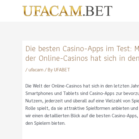
Skip
to
content
Die besten Casino-Apps im Test: M
der Online-Casinos hat sich in de
/
ufacam
/ By
UFABET
Die Welt der Online-Casinos hat sich in den letzten J
Smartphones und Tablets sind Casino-Apps zur bevorzug
Nutzern, jederzeit und überall auf eine Vielzahl von Sp
Rolle spielt, da sie attraktive Spielformen anbieten und
wir einen detaillierten Blick auf die besten Casino-Apps,
den Spielern bieten.