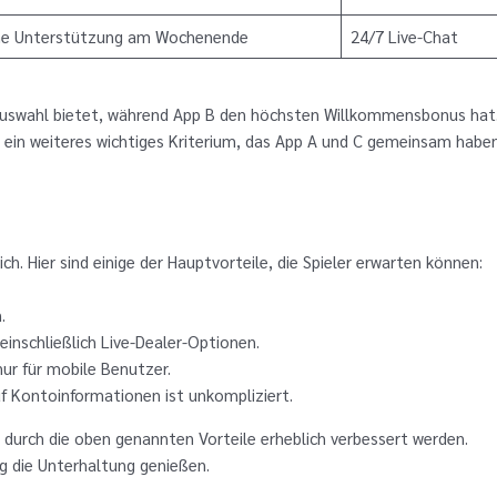
ne Unterstützung am Wochenende
24/7 Live-Chat
elauswahl bietet, während App B den höchsten Willkommensbonus hat
t ein weiteres wichtiges Kriterium, das App A und C gemeinsam haben
ch. Hier sind einige der Hauptvorteile, die Spieler erwarten können:
.
 einschließlich Live-Dealer-Optionen.
nur für mobile Benutzer.
auf Kontoinformationen ist unkompliziert.
n durch die oben genannten Vorteile erheblich verbessert werden.
ig die Unterhaltung genießen.