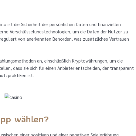
no ist die Sicherheit der persönlichen Daten und finanziellen
rne Verschlüsselungstechnologien, um die Daten der Nutzer zu
d reguliert von anerkannten Behörden, was zusätzliches Vertrauen
Zahlungsmethoden an, einschließlich Kryptowährungen, um die
ellen, dass sie sich für einen Anbieter entscheiden, der transparent
utzpraktiken ist.
App wählen?
zwischen einer positiven und einer negativen Spielerfahrung