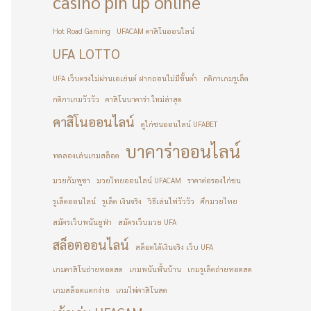
casino pin up online
Hot Road Gaming
UFACAM คาสิโนออนไลน์
UFA LOTTO
UFA เว็บตรงไม่ผ่านเอเย่นต์ ฝากถอนไม่มีขั้นต่ำ
กติกาเกมรูเล็ต
กติกาเกมวัววัว
คาสิโนบาคาร่า ใหม่ล่าสุด
คาสิโนออนไลน์
ดูไก่ชนออนไลน์ UFABET
บาคาร่าออนไลน์
ทดลองเล่นเกมสล็อต
มวยกัมพูชา
มวยไทยออนไลน์ UFACAM
ราคาต่อรองไก่ชน
รูเล็ตออนไลน์
รูเล็ต เงินจริง
วิธีเล่นไพ่วัววัว
ศึกมวยไทย
สมัครเว็บพนันยูฟ่า
สมัครเว็บมวย UFA
สล็อตออนไลน์
สล็อตได้เงินจริง เว็บ UFA
.
เกมคาสิโนถ่ายทอดสด
เกมพนันพื้นบ้าน
เกมรูเล็ตถ่ายทอดสด
เกมสล็อตแตกง่าย
เกมไพ่คาสิโนสด