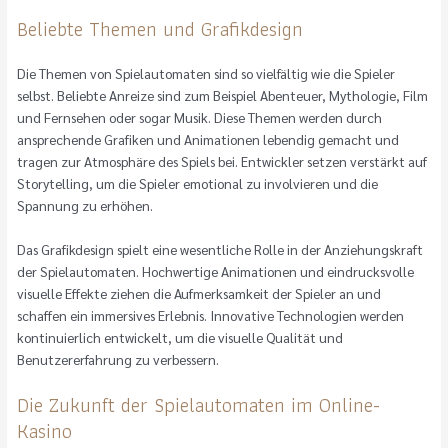
Beliebte Themen und Grafikdesign
Die Themen von Spielautomaten sind so vielfältig wie die Spieler
selbst. Beliebte Anreize sind zum Beispiel Abenteuer, Mythologie, Film
und Fernsehen oder sogar Musik. Diese Themen werden durch
ansprechende Grafiken und Animationen lebendig gemacht und
tragen zur Atmosphäre des Spiels bei. Entwickler setzen verstärkt auf
Storytelling, um die Spieler emotional zu involvieren und die
Spannung zu erhöhen.
Das Grafikdesign spielt eine wesentliche Rolle in der Anziehungskraft
der Spielautomaten. Hochwertige Animationen und eindrucksvolle
visuelle Effekte ziehen die Aufmerksamkeit der Spieler an und
schaffen ein immersives Erlebnis. Innovative Technologien werden
kontinuierlich entwickelt, um die visuelle Qualität und
Benutzererfahrung zu verbessern.
Die Zukunft der Spielautomaten im Online-
Kasino