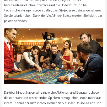
benutzerfreundliches Interface und die Unterstützung bei
technischen Fragen sorgen dafür, dass Sie jederzeit ein angenehmes
Spielerlebnis haben. Dank der Vielfalt der Spiele werden Sie leicht das
passende finden.
Darüber hinaus haben wir zahlreiche Aktionen und Bonusangebote,
die es neuen und bestehenden Spielern ermöglichen, noch mehr aus
ihrem Erlebnis herauszuholen. Besuchen Sie unser Online-Kasino und