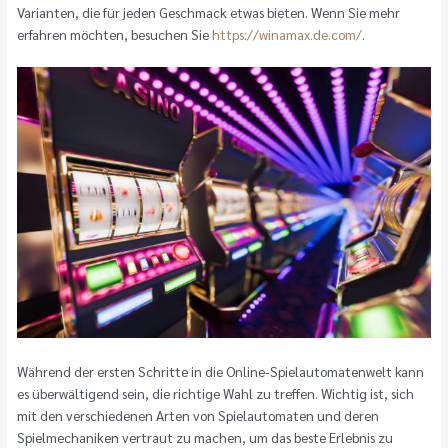
Varianten, die für jeden Geschmack etwas bieten. Wenn Sie mehr
erfahren möchten, besuchen Sie
https://winamax.de.com/
.
Während der ersten Schritte in die Online-Spielautomatenwelt kann
es überwältigend sein, die richtige Wahl zu treffen. Wichtig ist, sich
mit den verschiedenen Arten von Spielautomaten und deren
Spielmechaniken vertraut zu machen, um das beste Erlebnis zu