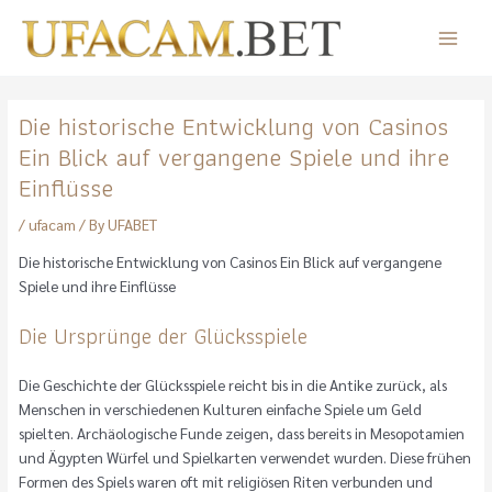
Skip
to
Main
content
Menu
Die historische Entwicklung von Casinos
Ein Blick auf vergangene Spiele und ihre
Einflüsse
/
ufacam
/ By
UFABET
Die historische Entwicklung von Casinos Ein Blick auf vergangene
Spiele und ihre Einflüsse
Die Ursprünge der Glücksspiele
Die Geschichte der Glücksspiele reicht bis in die Antike zurück, als
Menschen in verschiedenen Kulturen einfache Spiele um Geld
spielten. Archäologische Funde zeigen, dass bereits in Mesopotamien
und Ägypten Würfel und Spielkarten verwendet wurden. Diese frühen
Formen des Spiels waren oft mit religiösen Riten verbunden und