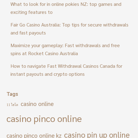
What to look for in online pokies NZ: top games and
exciting features to
Fair Go Casino Australia: Top tips for secure withdrawals
and fast payouts
Maximize your gameplay: Fast withdrawals and free
spins at Rocket Casino Australia
How to navigate Fast Withdrawal Casinos Canada for
instant payouts and crypto options
Tags
casino online
11 ไฮโล
casino pinco online
casino pin up online
casino pinco online kz