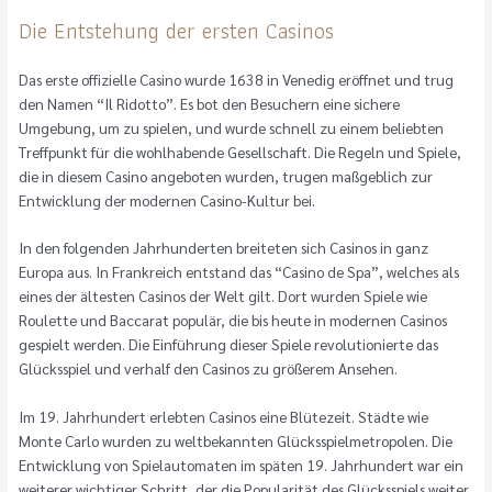
Die Entstehung der ersten Casinos
Das erste offizielle Casino wurde 1638 in Venedig eröffnet und trug
den Namen “Il Ridotto”. Es bot den Besuchern eine sichere
Umgebung, um zu spielen, und wurde schnell zu einem beliebten
Treffpunkt für die wohlhabende Gesellschaft. Die Regeln und Spiele,
die in diesem Casino angeboten wurden, trugen maßgeblich zur
Entwicklung der modernen Casino-Kultur bei.
In den folgenden Jahrhunderten breiteten sich Casinos in ganz
Europa aus. In Frankreich entstand das “Casino de Spa”, welches als
eines der ältesten Casinos der Welt gilt. Dort wurden Spiele wie
Roulette und Baccarat populär, die bis heute in modernen Casinos
gespielt werden. Die Einführung dieser Spiele revolutionierte das
Glücksspiel und verhalf den Casinos zu größerem Ansehen.
Im 19. Jahrhundert erlebten Casinos eine Blütezeit. Städte wie
Monte Carlo wurden zu weltbekannten Glücksspielmetropolen. Die
Entwicklung von Spielautomaten im späten 19. Jahrhundert war ein
weiterer wichtiger Schritt, der die Popularität des Glücksspiels weiter