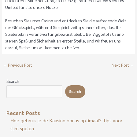
erleichtern. Mit einer Curaçao-Lizenz garantieren wir ein sicheres
Umfeld für alle unsere Nutzer.
Besuchen Sie unser Casino und entdecken Sie die aufregende Welt
des Glücksspiels, während Sie gleichzeitig sicherstellen, dass Ihr
Spielerlebnis verantwortungsbewusst bleibt. Bei Viggoslots Casino
stehen Spaß und Sicherheit an erster Stelle, und wir freuen uns
darauf, Sie bei uns willkommen zu heißen.
←
Previous Post
Next Post
→
Search
Search
Recent Posts
Hoe gebruik je de Kaasino bonus optimaal? Tips voor
slim spelen