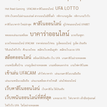
UFA LOTTO
Hot Road Gaming
UFACAM คาสิโนออนไลน์
UFA เว็บตรงไม่ผ่านเอเย่นต์ ฝากถอนไม่มีขั้นต่ำ
กติกาเกมรูเล็ต
กติกาเกมวัววัว
คาสิโนออนไลน์
คาสิโนบาคาร่า ใหม่ล่าสุด
ดูไก่ชนออนไลน์ UFABET
บาคาร่าออนไลน์
ทดลองเล่นเกมสล็อต
มวยกัมพูชา
มวยไทยออนไลน์ UFACAM
ราคาต่อรองไก่ชน
รูเล็ตออนไลน์
รูเล็ต เงินจริง
วิธีเล่นไพ่วัววัว
ศึกมวยไทย
สมัครเว็บพนันยูฟ่า
สมัครเว็บมวย UFA
สล็อตออนไลน์
สล็อตได้เงินจริง เว็บ UFA
เกมคาสิโนถ่ายทอดสด
เกมพนันพื้นบ้าน
เกมรูเล็ตถ่ายทอดสด
เกมสล็อตแตกง่าย
เกมไพ่คาสิโนสด
เข้าเล่น UFACAM
เค้าไพ่บาคาร่า
เล่นเกมคาสิโนบนมือถือ
เล่นเกมพนันบนมือถือ
เล่นเกมสล็อต ค่ายไหนดี
เล่นไพ่ออนไลน์
เว็บคาสิโนออนไลน์
เว็บคาสิโน ได้เงินจริง
เว็บพนันออนไลน์ที่ดีที่สุด
แทงมวย R1
ไพ่บาคาร่า เจ้ามือหุ่นยนต์
ไพ่วัววัว UFA
ไฮโลถ่ายทอดสด