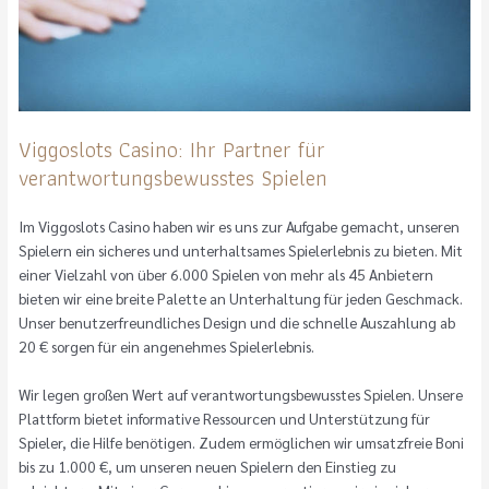
Viggoslots Casino: Ihr Partner für
verantwortungsbewusstes Spielen
Im Viggoslots Casino haben wir es uns zur Aufgabe gemacht, unseren
Spielern ein sicheres und unterhaltsames Spielerlebnis zu bieten. Mit
einer Vielzahl von über 6.000 Spielen von mehr als 45 Anbietern
bieten wir eine breite Palette an Unterhaltung für jeden Geschmack.
Unser benutzerfreundliches Design und die schnelle Auszahlung ab
20 € sorgen für ein angenehmes Spielerlebnis.
Wir legen großen Wert auf verantwortungsbewusstes Spielen. Unsere
Plattform bietet informative Ressourcen und Unterstützung für
Spieler, die Hilfe benötigen. Zudem ermöglichen wir umsatzfreie Boni
bis zu 1.000 €, um unseren neuen Spielern den Einstieg zu