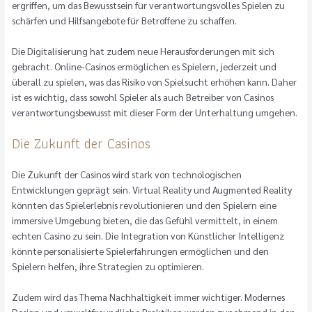
ergriffen, um das Bewusstsein für verantwortungsvolles Spielen zu
schärfen und Hilfsangebote für Betroffene zu schaffen.
Die Digitalisierung hat zudem neue Herausforderungen mit sich
gebracht. Online-Casinos ermöglichen es Spielern, jederzeit und
überall zu spielen, was das Risiko von Spielsucht erhöhen kann. Daher
ist es wichtig, dass sowohl Spieler als auch Betreiber von Casinos
verantwortungsbewusst mit dieser Form der Unterhaltung umgehen.
Die Zukunft der Casinos
Die Zukunft der Casinos wird stark von technologischen
Entwicklungen geprägt sein. Virtual Reality und Augmented Reality
könnten das Spielerlebnis revolutionieren und den Spielern eine
immersive Umgebung bieten, die das Gefühl vermittelt, in einem
echten Casino zu sein. Die Integration von Künstlicher Intelligenz
könnte personalisierte Spielerfahrungen ermöglichen und den
Spielern helfen, ihre Strategien zu optimieren.
Zudem wird das Thema Nachhaltigkeit immer wichtiger. Modernes