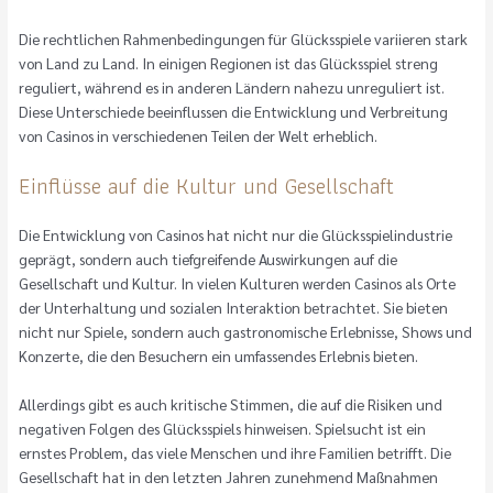
Die rechtlichen Rahmenbedingungen für Glücksspiele variieren stark
von Land zu Land. In einigen Regionen ist das Glücksspiel streng
reguliert, während es in anderen Ländern nahezu unreguliert ist.
Diese Unterschiede beeinflussen die Entwicklung und Verbreitung
von Casinos in verschiedenen Teilen der Welt erheblich.
Einflüsse auf die Kultur und Gesellschaft
Die Entwicklung von Casinos hat nicht nur die Glücksspielindustrie
geprägt, sondern auch tiefgreifende Auswirkungen auf die
Gesellschaft und Kultur. In vielen Kulturen werden Casinos als Orte
der Unterhaltung und sozialen Interaktion betrachtet. Sie bieten
nicht nur Spiele, sondern auch gastronomische Erlebnisse, Shows und
Konzerte, die den Besuchern ein umfassendes Erlebnis bieten.
Allerdings gibt es auch kritische Stimmen, die auf die Risiken und
negativen Folgen des Glücksspiels hinweisen. Spielsucht ist ein
ernstes Problem, das viele Menschen und ihre Familien betrifft. Die
Gesellschaft hat in den letzten Jahren zunehmend Maßnahmen