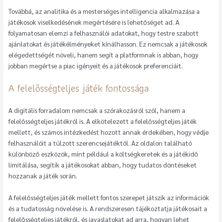
Továbbá, az analitika és a mesterséges intelligencia alkalmazása a
játékosok viselkedésének megértésére is lehetőséget ad. A
folyamatosan elemzi a felhasználói adatokat, hogy testre szabott
ajánlatokat és játékélményeket kínálhasson. Ez nemcsak a játékosok
elégedettségét növeli, hanem segít a platformnak is abban, hogy
jobban megértse a piac igényeit és a játékosok preferenciáit.
A felelősségteljes játék fontossága
A digitális forradalom nemcsak a szórakozásról szól, hanem a
felelősségteljes játékról is. A elkötelezett a felelősségteljes játék
mellett, és számos intézkedést hozott annak érdekében, hogy védje
felhasználóit a túlzott szerencsejátéktól. Az oldalon található
különböző eszközök, mint például a költségkeretek és a játékidő
limitálása, segítik a játékosokat abban, hogy tudatos döntéseket
hozzanak a játék során.
A felelősségteljes játék mellett fontos szerepet játszik az információk
és a tudatosság növelése is. A rendszeresen tájékoztatja játékosait a
felelősségteljes játékról, és javaslatokat ad arra, hogyan lehet