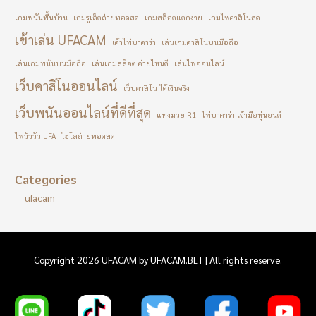
เกมพนันพื้นบ้าน
เกมรูเล็ตถ่ายทอดสด
เกมสล็อตแตกง่าย
เกมไพ่คาสิโนสด
เข้าเล่น UFACAM
เค้าไพ่บาคาร่า
เล่นเกมคาสิโนบนมือถือ
เล่นเกมพนันบนมือถือ
เล่นเกมสล็อต ค่ายไหนดี
เล่นไพ่ออนไลน์
เว็บคาสิโนออนไลน์
เว็บคาสิโน ได้เงินจริง
เว็บพนันออนไลน์ที่ดีที่สุด
แทงมวย R1
ไพ่บาคาร่า เจ้ามือหุ่นยนต์
ไพ่วัววัว UFA
ไฮโลถ่ายทอดสด
Categories
ufacam
Copyright 2026 UFACAM by UFACAM.BET | All rights reserve.