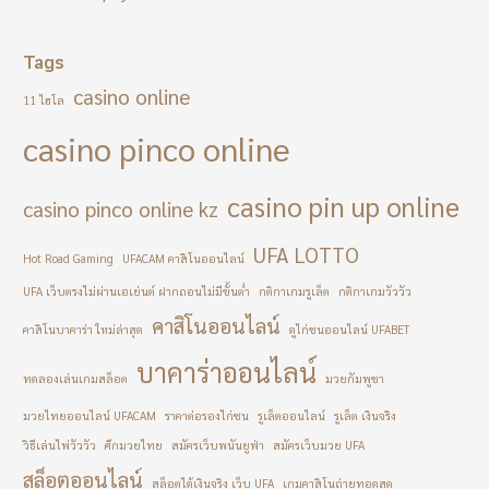
Tags
casino online
11 ไฮโล
casino pinco online
casino pin up online
casino pinco online kz
UFA LOTTO
Hot Road Gaming
UFACAM คาสิโนออนไลน์
UFA เว็บตรงไม่ผ่านเอเย่นต์ ฝากถอนไม่มีขั้นต่ำ
กติกาเกมรูเล็ต
กติกาเกมวัววัว
คาสิโนออนไลน์
คาสิโนบาคาร่า ใหม่ล่าสุด
ดูไก่ชนออนไลน์ UFABET
บาคาร่าออนไลน์
ทดลองเล่นเกมสล็อต
มวยกัมพูชา
มวยไทยออนไลน์ UFACAM
ราคาต่อรองไก่ชน
รูเล็ตออนไลน์
รูเล็ต เงินจริง
วิธีเล่นไพ่วัววัว
ศึกมวยไทย
สมัครเว็บพนันยูฟ่า
สมัครเว็บมวย UFA
สล็อตออนไลน์
สล็อตได้เงินจริง เว็บ UFA
เกมคาสิโนถ่ายทอดสด