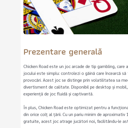
Prezentare generală
Chicken Road este un joc arcade de tip gambling, care a
jocului este simplu: controlezi o găină care încearcă să
provocări. Acest joc se distinge prin volatilitatea sa med
divertisment de calitate. Disponibil pe desktop și mobil
experiență de joc fluidă și captivantă.
În plus, Chicken Road este optimizat pentru a funcționa 
din orice colț al țării. Cu un pariu minim de aproximati
gratuite, acest joc atrage jucători noi, facilitându-le ast