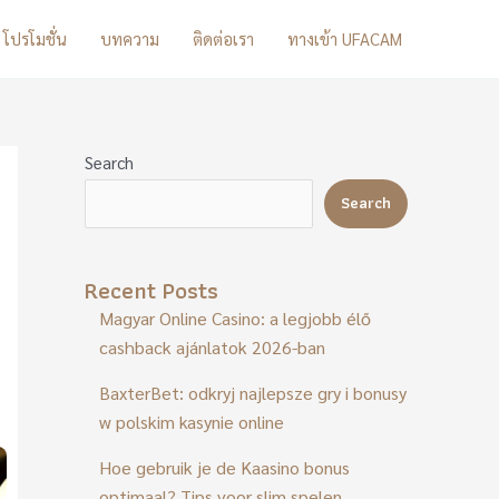
โปรโมชั่น
บทความ
ติดต่อเรา
ทางเข้า UFACAM
Search
Search
Recent Posts
Magyar Online Casino: a legjobb élő
cashback ajánlatok 2026-ban
BaxterBet: odkryj najlepsze gry i bonusy
w polskim kasynie online
Hoe gebruik je de Kaasino bonus
optimaal? Tips voor slim spelen