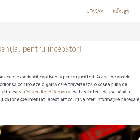
UFACAM
สมัครยูฟ่า
ențial pentru începători
pus ca o experiență captivantă pentru jucători. Acest joc arcade
torilor să controleze o găină care traversează o șosea plină de
 știi despre
Chicken Road Romania
, de la strategii de joc până la
n jucător experimentat, acest articol îți va oferi informațiile necesare