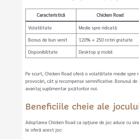
Caracteristică
Chicken Road
Volatilitate
Medie spre ridicată
Bonus de bun venit
120% + 250 rotiri gratuite
Disponibilitate
Desktop și mobil
Pe scurt, Chicken Road oferă o volatilitate medie spre ri
provocări, cât și recompense semnificative. Bonusul de
avantaj suplimentar jucătorilor noi.
Beneficiile cheie ale joculu
Adoptarea Chicken Road ca opțiune de joc aduce cu sine 
le oferă acest joc: