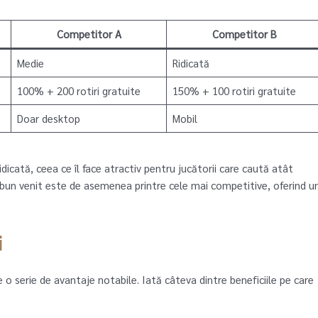
Competitor A
Competitor B
Medie
Ridicată
100% + 200 rotiri gratuite
150% + 100 rotiri gratuite
Doar desktop
Mobil
dicată, ceea ce îl face atractiv pentru jucătorii care caută atât
 bun venit este de asemenea printre cele mai competitive, oferind u
i
o serie de avantaje notabile. Iată câteva dintre beneficiile pe care