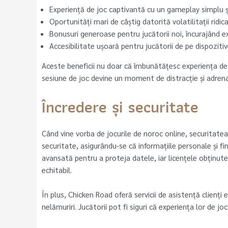
Experiență de joc captivantă cu un gameplay simplu și 
Oportunități mari de câștig datorită volatilitații ridic
Bonusuri generoase pentru jucătorii noi, încurajând ex
Accesibilitate ușoară pentru jucătorii de pe dispozit
Aceste beneficii nu doar că îmbunătățesc experiența de j
sesiune de joc devine un moment de distracție și adrena
Încredere și securitate
Când vine vorba de jocurile de noroc online, securitate
securitate, asigurându-se că informațiile personale și fi
avansată pentru a proteja datele, iar licențele obținu
echitabil.
În plus, Chicken Road oferă servicii de asistență clienți 
nelămuriri. Jucătorii pot fi siguri că experiența lor de joc