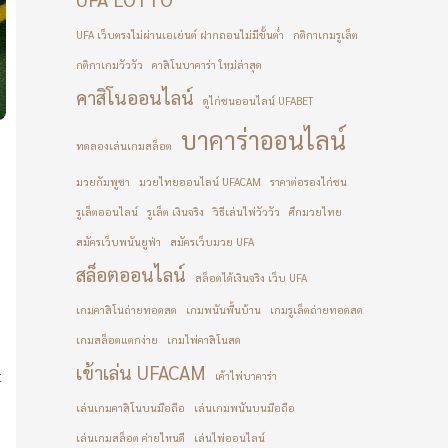
UFA เว็บตรงไม่ผ่านเอเย่นต์ ฝากถอนไม่มีขั้นต่ำ
กติกาเกมรูเล็ต
กติกาเกมวัววัว
คาสิโนบาคาร่า ใหม่ล่าสุด
คาสิโนออนไลน์
ดูไก่ชนออนไลน์ UFABET
บาคาร่าออนไลน์
ทดลองเล่นเกมสล็อต
มวยกัมพูชา
มวยไทยออนไลน์ UFACAM
ราคาต่อรองไก่ชน
รูเล็ตออนไลน์
รูเล็ต เงินจริง
วิธีเล่นไพ่วัววัว
ศึกมวยไทย
สมัครเว็บพนันยูฟ่า
สมัครเว็บมวย UFA
สล็อตออนไลน์
สล็อตได้เงินจริง เว็บ UFA
เกมคาสิโนถ่ายทอดสด
เกมพนันพื้นบ้าน
เกมรูเล็ตถ่ายทอดสด
เกมสล็อตแตกง่าย
เกมไพ่คาสิโนสด
เข้าเล่น UFACAM
t
เค้าไพ่บาคาร่า
เล่นเกมคาสิโนบนมือถือ
เล่นเกมพนันบนมือถือ
เล่นเกมสล็อต ค่ายไหนดี
เล่นไพ่ออนไลน์