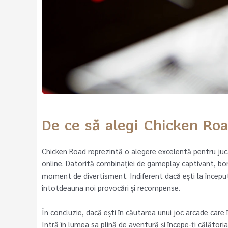
De ce să alegi Chicken Ro
Chicken Road reprezintă o alegere excelentă pentru jucă
online. Datorită combinației de gameplay captivant, bonu
moment de divertisment. Indiferent dacă ești la început 
întotdeauna noi provocări și recompense.
În concluzie, dacă ești în căutarea unui joc arcade care
Intră în lumea sa plină de aventură și începe-ți călătoria