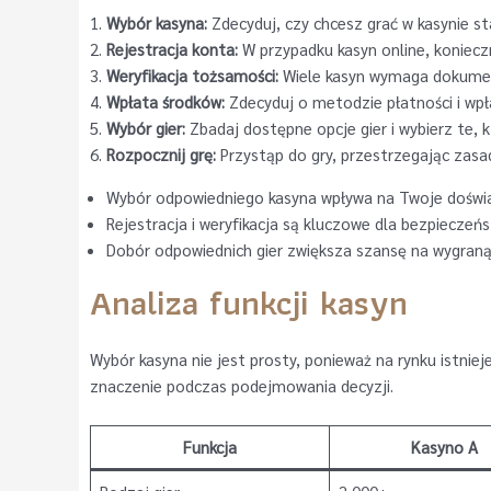
Wybór kasyna:
Zdecyduj, czy chcesz grać w kasynie st
Rejestracja konta:
W przypadku kasyn online, konieczn
Weryfikacja tożsamości:
Wiele kasyn wymaga dokumen
Wpłata środków:
Zdecyduj o metodzie płatności i wpł
Wybór gier:
Zbadaj dostępne opcje gier i wybierz te, k
Rozpocznij grę:
Przystąp do gry, przestrzegając zasad
Wybór odpowiedniego kasyna wpływa na Twoje doświa
Rejestracja i weryfikacja są kluczowe dla bezpieczeń
Dobór odpowiednich gier zwiększa szansę na wygraną
Analiza funkcji kasyn
Wybór kasyna nie jest prosty, ponieważ na rynku istnie
znaczenie podczas podejmowania decyzji.
Funkcja
Kasyno A