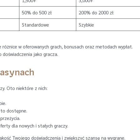
1,500+
3,000+
50% do 500 zł
200% do 2000 zł
Standardowe
Szybkie
e różnice w oferowanych grach, bonusach oraz metodach wypłat.
 doświadczenia jako gracza.
kasynach
zy. Oto niektóre z nich:
bie.
sto dostępne.
przeżycia.
erty dla nowych i stałych graczy.
akość Twojego doświadczenia i zwiększyć szansę na wygrane.