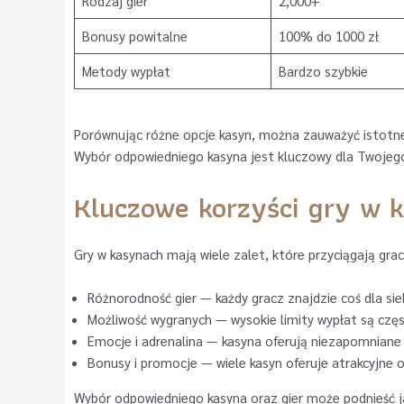
Rodzaj gier
2,000+
Bonusy powitalne
100% do 1000 zł
Metody wypłat
Bardzo szybkie
Porównując różne opcje kasyn, można zauważyć istotn
Wybór odpowiedniego kasyna jest kluczowy dla Twojego
Kluczowe korzyści gry w 
Gry w kasynach mają wiele zalet, które przyciągają grac
Różnorodność gier — każdy gracz znajdzie coś dla sie
Możliwość wygranych — wysokie limity wypłat są czę
Emocje i adrenalina — kasyna oferują niezapomniane 
Bonusy i promocje — wiele kasyn oferuje atrakcyjne of
Wybór odpowiedniego kasyna oraz gier może podnieść j