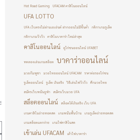
Hot Road Gaming
UFACAM คาสิโนออนไลน์
UFA LOTTO
UFA เว็บตรงไม่ผ่านเอเย่นต์ ฝากถอนไม่มีขั้นต่ำ
กติกาเกมรูเล็ต
กติกาเกมวัววัว
คาสิโนบาคาร่า ใหม่ล่าสุด
คาสิโนออนไลน์
ดูไก่ชนออนไลน์ UFABET
บาคาร่าออนไลน์
ทดลองเล่นเกมสล็อต
มวยกัมพูชา
มวยไทยออนไลน์ UFACAM
ราคาต่อรองไก่ชน
รูเล็ตออนไลน์
รูเล็ต เงินจริง
วิธีเล่นไพ่วัววัว
ศึกมวยไทย
สมัครเว็บพนันยูฟ่า
สมัครเว็บมวย UFA
สล็อตออนไลน์
ć
สล็อตได้เงินจริง เว็บ UFA
เกมคาสิโนถ่ายทอดสด
เกมพนันพื้นบ้าน
เกมรูเล็ตถ่ายทอดสด
เกมสล็อตแตกง่าย
เกมไพ่คาสิโนสด
เข้าเล่น UFACAM
เค้าไพ่บาคาร่า