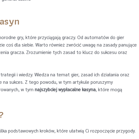
kasyn
óżnorodne gry, które przyciągają graczy. Od automatów do gier
dzie coś dla siebie. Warto również zwrócić uwagę na zasady panujące
enia gracza. Zrozumienie tych zasad to klucz do sukcesu oraz
trategii i wiedzy. Wiedza na temat gier, zasad ich działania oraz
 na sukces. Z tego powodu, w tym artykule poruszymy
ferowanych, w tym
najszybciej wypłacalne kasyna
, które mogą
?
ilka podstawowych kroków, które ułatwią Ci rozpoczęcie przygody.