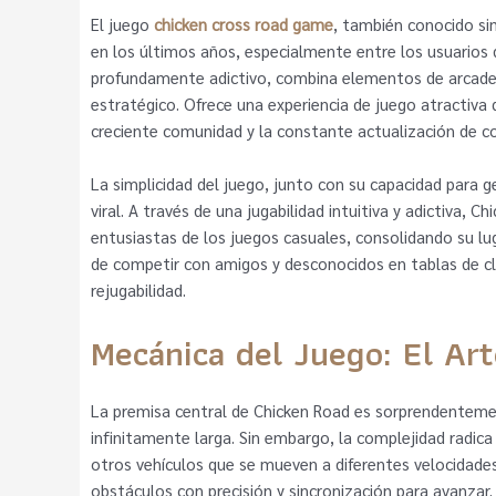
El juego
chicken cross road game
, también conocido s
en los últimos años, especialmente entre los usuarios 
profundamente adictivo, combina elementos de arcade 
estratégico. Ofrece una experiencia de juego atractiva 
creciente comunidad y la constante actualización de 
La simplicidad del juego, junto con su capacidad para
viral. A través de una jugabilidad intuitiva y adictiva,
entusiastas de los juegos casuales, consolidando su lug
de competir con amigos y desconocidos en tablas de cl
rejugabilidad.
Mecánica del Juego: El Art
La premisa central de Chicken Road es sorprendentement
infinitamente larga. Sin embargo, la complejidad radica
otros vehículos que se mueven a diferentes velocidades 
obstáculos con precisión y sincronización para avanzar.