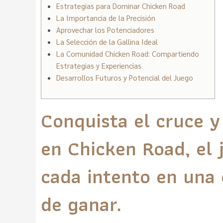
Estrategias para Dominar Chicken Road
La Importancia de la Precisión
Aprovechar los Potenciadores
La Selección de la Gallina Ideal
La Comunidad Chicken Road: Compartiendo
Estrategias y Experiencias
Desarrollos Futuros y Potencial del Juego
Conquista el cruce y
en Chicken Road, el
cada intento en una
de ganar.