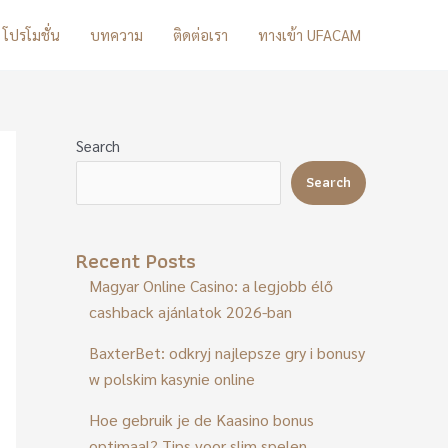
โปรโมชั่น
บทความ
ติดต่อเรา
ทางเข้า UFACAM
Search
Search
Recent Posts
Magyar Online Casino: a legjobb élő
cashback ajánlatok 2026-ban
BaxterBet: odkryj najlepsze gry i bonusy
w polskim kasynie online
Hoe gebruik je de Kaasino bonus
optimaal? Tips voor slim spelen