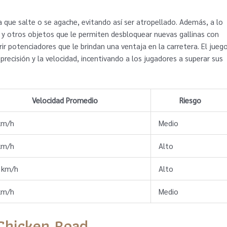
ra que salte o se agache, evitando así ser atropellado. Además, a lo
 y otros objetos que le permiten desbloquear nuevas gallinas con
rir potenciadores que le brindan una ventaja en la carretera. El jueg
ecisión y la velocidad, incentivando a los jugadores a superar sus
Velocidad Promedio
Riesgo
km/h
Medio
km/h
Alto
 km/h
Alto
km/h
Medio
Chicken Road