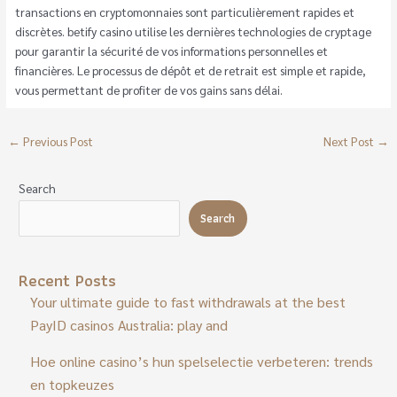
transactions en cryptomonnaies sont particulièrement rapides et
discrètes. betify casino utilise les dernières technologies de cryptage
pour garantir la sécurité de vos informations personnelles et
financières. Le processus de dépôt et de retrait est simple et rapide,
vous permettant de profiter de vos gains sans délai.
←
Previous Post
Next Post
→
Search
Search
Recent Posts
Your ultimate guide to fast withdrawals at the best
PayID casinos Australia: play and
Hoe online casino’s hun spelselectie verbeteren: trends
en topkeuzes