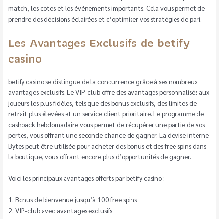
match, les cotes et les événements importants. Cela vous permet de
prendre des décisions éclairées et d’optimiser vos stratégies de pari.
Les Avantages Exclusifs de betify
casino
betify casino se distingue de la concurrence grâce à ses nombreux
avantages exclusifs. Le VIP-club offre des avantages personnalisés aux
joueurs les plus fidèles, tels que des bonus exclusifs, des limites de
retrait plus élevées et un service client prioritaire. Le programme de
cashback hebdomadaire vous permet de récupérer une partie de vos
pertes, vous offrant une seconde chance de gagner. La devise interne
Bytes peut être utilisée pour acheter des bonus et des free spins dans
la boutique, vous offrant encore plus d’opportunités de gagner.
Voici les principaux avantages offerts par betify casino :
Bonus de bienvenue jusqu’à 100 free spins
VIP-club avec avantages exclusifs