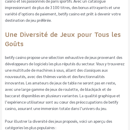
casino et les passionnés de paris sportifs. Avec un catalogue
impressionnant de plus de 3100 titres, des bonus attrayants et une
variété d’options de paiement, betify casino est prêt à devenir votre
destination de jeu préférée.
Une Diversité de Jeux pour Tous les
Goûts
betify casino propose une sélection exhaustive de jeux provenant des
développeurs de logiciels les plus réputés du secteur. Vous y trouverez
une multitude de machines à sous, allant des classiques aux
nouveautés, avec des thèmes variés et des fonctionnalités
innovantes. Les amateurs de jeux de table ne seront pas en reste,
avec une large gamme de jeux de roulette, de blackjack et de
baccarat disponibles en plusieurs variantes. La qualité graphique et
l’expérience utilisateur sont au cœur des préoccupations de betify
casino, assurant une immersion totale dans l’univers du jeu.
Pour illustrer la diversité des jeux proposés, voici un aperçu des
catégories les plus populaires :