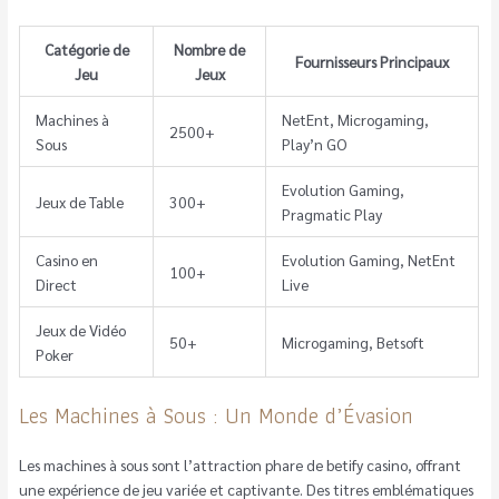
Catégorie de
Nombre de
Fournisseurs Principaux
Jeu
Jeux
Machines à
NetEnt, Microgaming,
2500+
Sous
Play’n GO
Evolution Gaming,
Jeux de Table
300+
Pragmatic Play
Casino en
Evolution Gaming, NetEnt
100+
Direct
Live
Jeux de Vidéo
50+
Microgaming, Betsoft
Poker
Les Machines à Sous : Un Monde d’Évasion
Les machines à sous sont l’attraction phare de betify casino, offrant
une expérience de jeu variée et captivante. Des titres emblématiques