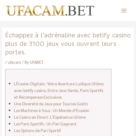
Skip
to
Main
content
Menu
Échappez à l’adrénaline avec betify casino
plus de 3100 jeux vous ouvrent leurs
portes.
/
ufacam
/ By
UFABET
LÉvasion Digitale : Votre Aventure Ludique Ultime
avec betify casino, Entre Jeux Variés, Paris Sportifs
et Récompenses Exclusives.
Une Diversité de Jeux pour Tous les Goûts
Les Machines à Sous : Un Monde d’Évasion
Le Casino en Direct: L’Expérience Ultime
Les Paris Sportifs : Un Pari Gagnant
Les Options de Pari Sportif