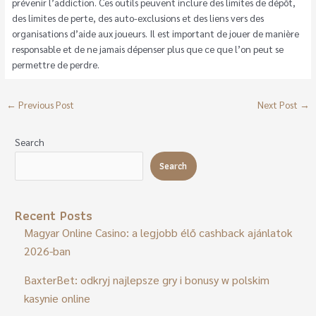
prévenir l’addiction. Ces outils peuvent inclure des limites de dépôt,
des limites de perte, des auto-exclusions et des liens vers des
organisations d’aide aux joueurs. Il est important de jouer de manière
responsable et de ne jamais dépenser plus que ce que l’on peut se
permettre de perdre.
←
Previous Post
Next Post
→
Search
Search
Recent Posts
Magyar Online Casino: a legjobb élő cashback ajánlatok
2026-ban
BaxterBet: odkryj najlepsze gry i bonusy w polskim
kasynie online