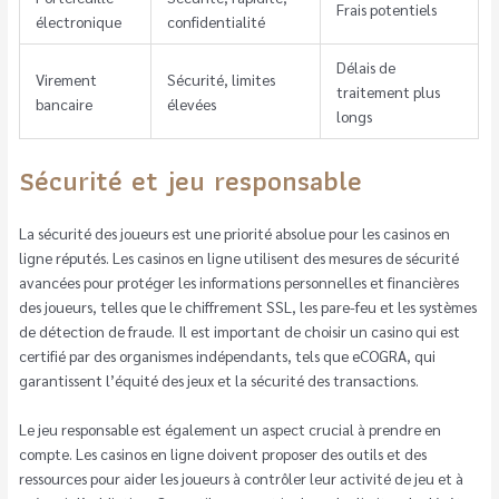
Frais potentiels
électronique
confidentialité
Délais de
Virement
Sécurité, limites
traitement plus
bancaire
élevées
longs
Sécurité et jeu responsable
La sécurité des joueurs est une priorité absolue pour les casinos en
ligne réputés. Les casinos en ligne utilisent des mesures de sécurité
avancées pour protéger les informations personnelles et financières
des joueurs, telles que le chiffrement SSL, les pare-feu et les systèmes
de détection de fraude. Il est important de choisir un casino qui est
certifié par des organismes indépendants, tels que eCOGRA, qui
garantissent l’équité des jeux et la sécurité des transactions.
Le jeu responsable est également un aspect crucial à prendre en
compte. Les casinos en ligne doivent proposer des outils et des
ressources pour aider les joueurs à contrôler leur activité de jeu et à