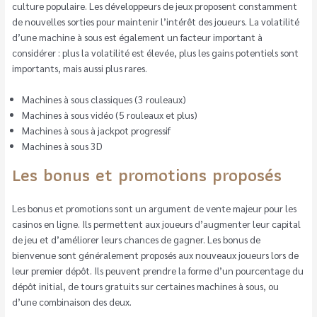
culture populaire. Les développeurs de jeux proposent constamment
de nouvelles sorties pour maintenir l’intérêt des joueurs. La volatilité
d’une machine à sous est également un facteur important à
considérer : plus la volatilité est élevée, plus les gains potentiels sont
importants, mais aussi plus rares.
Machines à sous classiques (3 rouleaux)
Machines à sous vidéo (5 rouleaux et plus)
Machines à sous à jackpot progressif
Machines à sous 3D
Les bonus et promotions proposés
Les bonus et promotions sont un argument de vente majeur pour les
casinos en ligne. Ils permettent aux joueurs d’augmenter leur capital
de jeu et d’améliorer leurs chances de gagner. Les bonus de
bienvenue sont généralement proposés aux nouveaux joueurs lors de
leur premier dépôt. Ils peuvent prendre la forme d’un pourcentage du
dépôt initial, de tours gratuits sur certaines machines à sous, ou
d’une combinaison des deux.