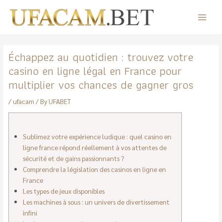
Skip
to
Main
content
Menu
Échappez au quotidien : trouvez votre
casino en ligne légal en France pour
multiplier vos chances de gagner gros
/
ufacam
/ By
UFABET
Sublimez votre expérience ludique : quel casino en
ligne france répond réellement à vos attentes de
sécurité et de gains passionnants ?
Comprendre la législation des casinos en ligne en
France
Les types de jeux disponibles
Les machines à sous : un univers de divertissement
infini