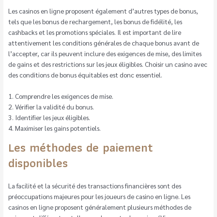
Les casinos en ligne proposent également d’autres types de bonus,
tels que les bonus de rechargement, les bonus de fidélité, les
cashbacks et les promotions spéciales. Il est important de lire
attentivement les conditions générales de chaque bonus avant de
l’accepter, car ils peuvent inclure des exigences de mise, des limites
de gains et des restrictions sur les jeux éligibles. Choisir un casino avec
des conditions de bonus équitables est donc essentiel.
Comprendre les exigences de mise.
Vérifier la validité du bonus.
Identifier les jeux éligibles.
Maximiser les gains potentiels.
Les méthodes de paiement
disponibles
La facilité et la sécurité des transactions financières sont des
préoccupations majeures pour les joueurs de casino en ligne. Les
casinos en ligne proposent généralement plusieurs méthodes de