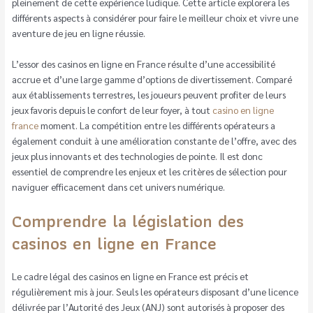
pleinement de cette expérience ludique. Cette article explorera les
différents aspects à considérer pour faire le meilleur choix et vivre une
aventure de jeu en ligne réussie.
L’essor des casinos en ligne en France résulte d’une accessibilité
accrue et d’une large gamme d’options de divertissement. Comparé
aux établissements terrestres, les joueurs peuvent profiter de leurs
jeux favoris depuis le confort de leur foyer, à tout
casino en ligne
france
moment. La compétition entre les différents opérateurs a
également conduit à une amélioration constante de l’offre, avec des
jeux plus innovants et des technologies de pointe. Il est donc
essentiel de comprendre les enjeux et les critères de sélection pour
naviguer efficacement dans cet univers numérique.
Comprendre la législation des
casinos en ligne en France
Le cadre légal des casinos en ligne en France est précis et
régulièrement mis à jour. Seuls les opérateurs disposant d’une licence
délivrée par l’Autorité des Jeux (ANJ) sont autorisés à proposer des