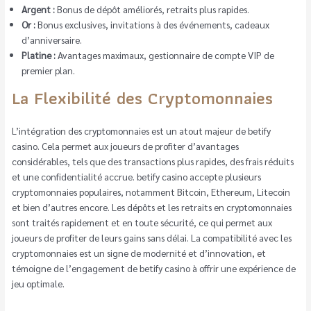
Argent :
Bonus de dépôt améliorés, retraits plus rapides.
Or :
Bonus exclusives, invitations à des événements, cadeaux
d’anniversaire.
Platine :
Avantages maximaux, gestionnaire de compte VIP de
premier plan.
La Flexibilité des Cryptomonnaies
L’intégration des cryptomonnaies est un atout majeur de betify
casino. Cela permet aux joueurs de profiter d’avantages
considérables, tels que des transactions plus rapides, des frais réduits
et une confidentialité accrue. betify casino accepte plusieurs
cryptomonnaies populaires, notamment Bitcoin, Ethereum, Litecoin
et bien d’autres encore. Les dépôts et les retraits en cryptomonnaies
sont traités rapidement et en toute sécurité, ce qui permet aux
joueurs de profiter de leurs gains sans délai. La compatibilité avec les
cryptomonnaies est un signe de modernité et d’innovation, et
témoigne de l’engagement de betify casino à offrir une expérience de
jeu optimale.