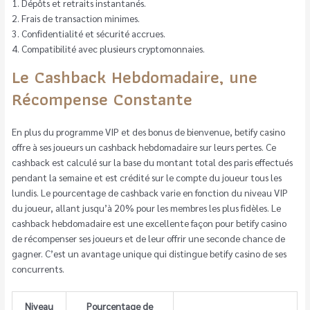
Dépôts et retraits instantanés.
Frais de transaction minimes.
Confidentialité et sécurité accrues.
Compatibilité avec plusieurs cryptomonnaies.
Le Cashback Hebdomadaire, une
Récompense Constante
En plus du programme VIP et des bonus de bienvenue, betify casino
offre à ses joueurs un cashback hebdomadaire sur leurs pertes. Ce
cashback est calculé sur la base du montant total des paris effectués
pendant la semaine et est crédité sur le compte du joueur tous les
lundis. Le pourcentage de cashback varie en fonction du niveau VIP
du joueur, allant jusqu’à 20% pour les membres les plus fidèles. Le
cashback hebdomadaire est une excellente façon pour betify casino
de récompenser ses joueurs et de leur offrir une seconde chance de
gagner. C’est un avantage unique qui distingue betify casino de ses
concurrents.
Niveau
Pourcentage de