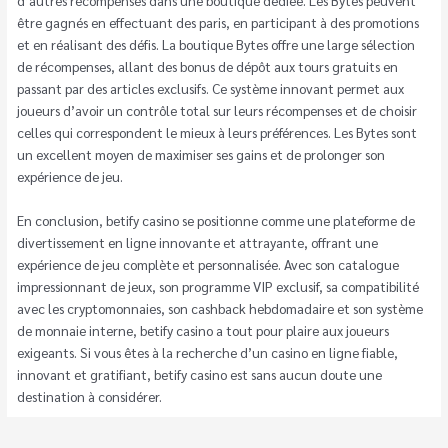
d’autres récompenses dans une boutique dédiée. Les Bytes peuvent
être gagnés en effectuant des paris, en participant à des promotions
et en réalisant des défis. La boutique Bytes offre une large sélection
de récompenses, allant des bonus de dépôt aux tours gratuits en
passant par des articles exclusifs. Ce système innovant permet aux
joueurs d’avoir un contrôle total sur leurs récompenses et de choisir
celles qui correspondent le mieux à leurs préférences. Les Bytes sont
un excellent moyen de maximiser ses gains et de prolonger son
expérience de jeu.
En conclusion, betify casino se positionne comme une plateforme de
divertissement en ligne innovante et attrayante, offrant une
expérience de jeu complète et personnalisée. Avec son catalogue
impressionnant de jeux, son programme VIP exclusif, sa compatibilité
avec les cryptomonnaies, son cashback hebdomadaire et son système
de monnaie interne, betify casino a tout pour plaire aux joueurs
exigeants. Si vous êtes à la recherche d’un casino en ligne fiable,
innovant et gratifiant, betify casino est sans aucun doute une
destination à considérer.