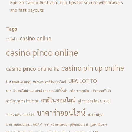
Fair Go Casino Australia: Top tips for secure withdrawals
and fast payouts
Tags
casino online
11 ไฮโล
casino pinco online
casino pin up online
casino pinco online kz
UFA LOTTO
Hot Road Gaming
UFACAM คาสิโนออนไลน์
UFA เว็บตรงไม่ผ่านเอเย่นต์ ฝากถอนไม่มีขั้นต่ำ
กติกาเกมรูเล็ต
กติกาเกมวัววัว
คาสิโนออนไลน์
คาสิโนบาคาร่า ใหม่ล่าสุด
ดูไก่ชนออนไลน์ UFABET
บาคาร่าออนไลน์
ทดลองเล่นเกมสล็อต
มวยกัมพูชา
มวยไทยออนไลน์ UFACAM
ราคาต่อรองไก่ชน
รูเล็ตออนไลน์
รูเล็ต เงินจริง