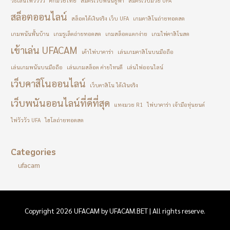
วิธีเล่นไพ่วัววัว
ศึกมวยไทย
สมัครเว็บพนันยูฟ่า
สมัครเว็บมวย UFA
สล็อตออนไลน์
สล็อตได้เงินจริง เว็บ UFA
เกมคาสิโนถ่ายทอดสด
เกมพนันพื้นบ้าน
เกมรูเล็ตถ่ายทอดสด
เกมสล็อตแตกง่าย
เกมไพ่คาสิโนสด
เข้าเล่น UFACAM
เค้าไพ่บาคาร่า
เล่นเกมคาสิโนบนมือถือ
เล่นเกมพนันบนมือถือ
เล่นเกมสล็อต ค่ายไหนดี
เล่นไพ่ออนไลน์
เว็บคาสิโนออนไลน์
เว็บคาสิโน ได้เงินจริง
เว็บพนันออนไลน์ที่ดีที่สุด
แทงมวย R1
ไพ่บาคาร่า เจ้ามือหุ่นยนต์
ไพ่วัววัว UFA
ไฮโลถ่ายทอดสด
Categories
ufacam
Copyright 2026 UFACAM by UFACAM.BET | All rights reserve.