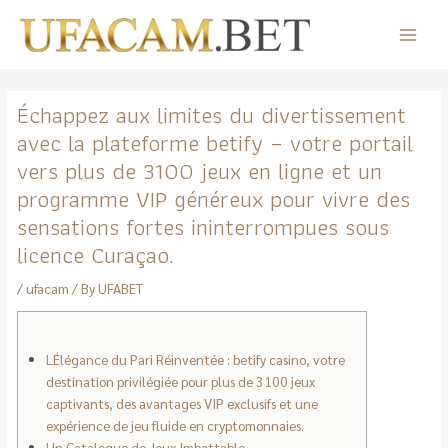
Skip
to
Main
content
Menu
Échappez aux limites du divertissement
avec la plateforme betify – votre portail
vers plus de 3100 jeux en ligne et un
programme VIP généreux pour vivre des
sensations fortes ininterrompues sous
licence Curaçao.
/
ufacam
/ By
UFABET
LÉlégance du Pari Réinventée : betify casino, votre
destination privilégiée pour plus de 3100 jeux
captivants, des avantages VIP exclusifs et une
expérience de jeu fluide en cryptomonnaies.
Un Catalogue de Jeux Imbattable