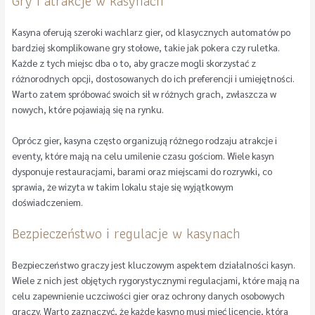
Gry i atrakcje w kasynach
Kasyna oferują szeroki wachlarz gier, od klasycznych automatów po
bardziej skomplikowane gry stołowe, takie jak pokera czy ruletka.
Każde z tych miejsc dba o to, aby gracze mogli skorzystać z
różnorodnych opcji, dostosowanych do ich preferencji i umiejętności.
Warto zatem spróbować swoich sił w różnych grach, zwłaszcza w
nowych, które pojawiają się na rynku.
Oprócz gier, kasyna często organizują różnego rodzaju atrakcje i
eventy, które mają na celu umilenie czasu gościom. Wiele kasyn
dysponuje restauracjami, barami oraz miejscami do rozrywki, co
sprawia, że wizyta w takim lokalu staje się wyjątkowym
doświadczeniem.
Bezpieczeństwo i regulacje w kasynach
Bezpieczeństwo graczy jest kluczowym aspektem działalności kasyn.
Wiele z nich jest objętych rygorystycznymi regulacjami, które mają na
celu zapewnienie uczciwości gier oraz ochrony danych osobowych
graczy. Warto zaznaczyć, że każde kasyno musi mieć licencję, która