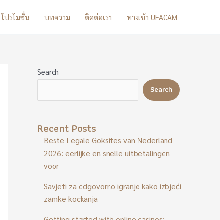
โปรโมชั่น
บทความ
ติดต่อเรา
ทางเข้า UFACAM
Search
Search
Recent Posts
Beste Legale Goksites van Nederland
2026: eerlijke en snelle uitbetalingen
voor
Savjeti za odgovorno igranje kako izbjeći
zamke kockanja
Getting started with online casinos: