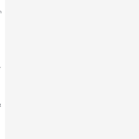
n
r
t