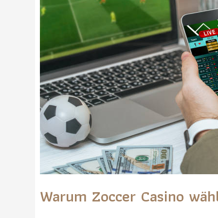
Warum Zoccer Casino wäh