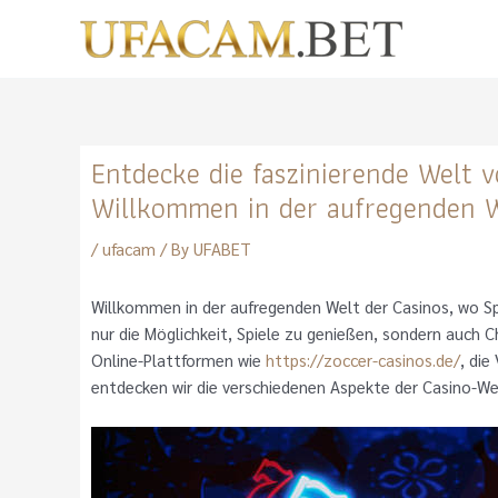
Skip
to
content
Entdecke die faszinierende Welt v
Willkommen in der aufregenden W
/
ufacam
/ By
UFABET
Willkommen in der aufregenden Welt der Casinos, wo Sp
nur die Möglichkeit, Spiele zu genießen, sondern auch 
Online-Plattformen wie
https://zoccer-casinos.de/
, die
entdecken wir die verschiedenen Aspekte der Casino-Welt