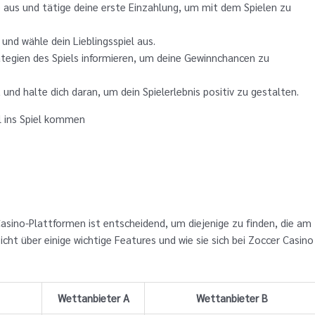
us und tätige deine erste Einzahlung, um mit dem Spielen zu
und wähle dein Lieblingsspiel aus.
ategien des Spiels informieren, um deine Gewinnchancen zu
 und halte dich daran, um dein Spielerlebnis positiv zu gestalten.
l ins Spiel kommen
 Casino-Plattformen ist entscheidend, um diejenige zu finden, die am
icht über einige wichtige Features und wie sie sich bei Zoccer Casino
Wettanbieter A
Wettanbieter B