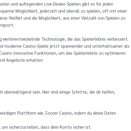
aten und aufregenden Live-Dealer-Spielen gibt es für jeden
ueme Möglichkeit, jederzeit und überall zu spielen, oft mit einer
ese Vielfalt und die Möglichkeit, aus einer Vielzahl von Spielen zu
ngsort.
g weiterentwickelnde Technologie, die das Spielerlebnis verbessert.
sind moderne Casino-Spiele jetzt spannender und unterhaltsamer als
Casino innovative Funktionen, um das Spielerlebnis zu optimieren
 und Angebote erhalten.
 überwältigend sein. Hier sind einige Schritte, die dir helfen,
swürdigen Plattform wie Zoccer Casino, indem du deine Daten
, um sicherzustellen, dass dein Konto sicher ist.