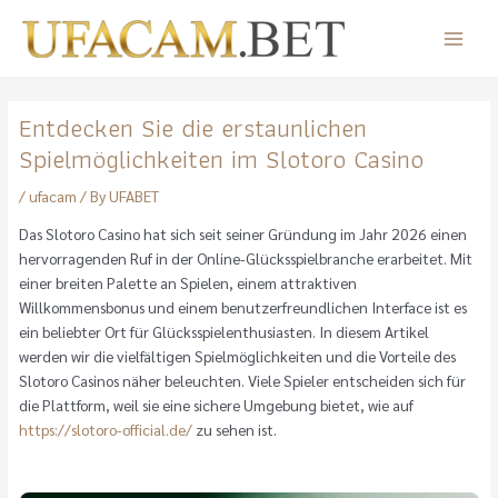
Skip
to
Main
content
Menu
Entdecken Sie die erstaunlichen
Spielmöglichkeiten im Slotoro Casino
/
ufacam
/ By
UFABET
Das Slotoro Casino hat sich seit seiner Gründung im Jahr 2026 einen
hervorragenden Ruf in der Online-Glücksspielbranche erarbeitet. Mit
einer breiten Palette an Spielen, einem attraktiven
Willkommensbonus und einem benutzerfreundlichen Interface ist es
ein beliebter Ort für Glücksspielenthusiasten. In diesem Artikel
werden wir die vielfältigen Spielmöglichkeiten und die Vorteile des
Slotoro Casinos näher beleuchten. Viele Spieler entscheiden sich für
die Plattform, weil sie eine sichere Umgebung bietet, wie auf
https://slotoro-official.de/
zu sehen ist.