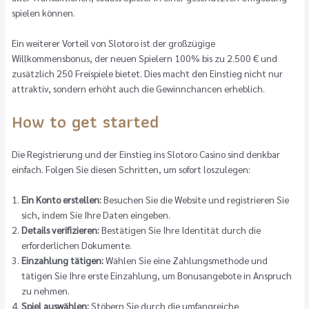
spielen können.
Ein weiterer Vorteil von Slotoro ist der großzügige
Willkommensbonus, der neuen Spielern 100% bis zu 2.500 € und
zusätzlich 250 Freispiele bietet. Dies macht den Einstieg nicht nur
attraktiv, sondern erhöht auch die Gewinnchancen erheblich.
How to get started
Die Registrierung und der Einstieg ins Slotoro Casino sind denkbar
einfach. Folgen Sie diesen Schritten, um sofort loszulegen:
Ein Konto erstellen:
Besuchen Sie die Website und registrieren Sie
sich, indem Sie Ihre Daten eingeben.
Details verifizieren:
Bestätigen Sie Ihre Identität durch die
erforderlichen Dokumente.
Einzahlung tätigen:
Wählen Sie eine Zahlungsmethode und
tätigen Sie Ihre erste Einzahlung, um Bonusangebote in Anspruch
zu nehmen.
Spiel auswählen:
Stöbern Sie durch die umfangreiche