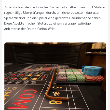
Zusätzlich zu den technischen Sicherheitsmaßnahmen führt Slotoro
regelmäßige Überprüfungen durch, um sicherzustellen, dass alle
Spiele fair sind und die Spieler eine gerechte Gewinnchance haben.
Diese Aspekte machen Slotoro zu einem vertrauenswürdigen
Anbieter in der Online-Casino-Welt.