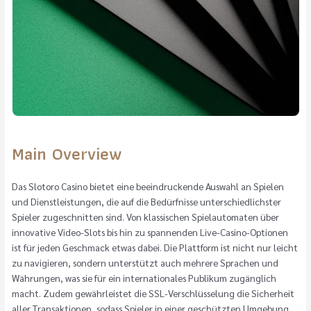
Main Overview
Das Slotoro Casino bietet eine beeindruckende Auswahl an Spielen
und Dienstleistungen, die auf die Bedürfnisse unterschiedlichster
Spieler zugeschnitten sind. Von klassischen Spielautomaten über
innovative Video-Slots bis hin zu spannenden Live-Casino-Optionen
ist für jeden Geschmack etwas dabei. Die Plattform ist nicht nur leicht
zu navigieren, sondern unterstützt auch mehrere Sprachen und
Währungen, was sie für ein internationales Publikum zugänglich
macht. Zudem gewährleistet die SSL-Verschlüsselung die Sicherheit
aller Transaktionen, sodass Spieler in einer geschützten Umgebung