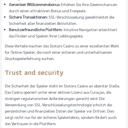
Generöser Willkommensbonus:
Erhöhen Sie Ihre Gewinnchancen
durch einen attraktiven Bonus und Freispiele.
Sichere Transaktionen:
SSL-Verschlüsselung gewährleistet die
Sicherheit aller finanziellen Aktivitäten.
Benutzerfreundliche Plattform:
Intuitive Navigation erleichtert
das Finden und Spielen Ihrer Lieblingsspiele.
Diese Vorteile machen das Slotoro Casino zu einer exzellenten Wahl
für Online-Spieler, die nach einer sicheren und unterhaltsamen
Glücksspielerfahrung suchen.
Trust and security
Die Sicherheit der Spieler steht im Slotoro Casino an oberster Stelle.
Das Casino operiert unter einer aktiven Lizenz aus Curaçao, die
strengen regulatorischen Anforderungen gerecht wird. Die
Verwendung von SSL-Verschlüsselungstechnologie schützt die
persönlichen und finanziellen Daten der Spieler vor Dritten. Dies
sorgt nicht nur für ein sicheres Spielerlebnis, sondern fördert auch
das Vertrauen in die Plattform.