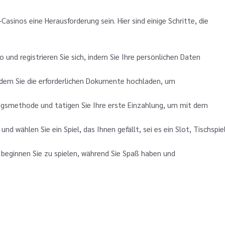
-Casinos eine Herausforderung sein. Hier sind einige Schritte, die
 und registrieren Sie sich, indem Sie Ihre persönlichen Daten
indem Sie die erforderlichen Dokumente hochladen, um
ngsmethode und tätigen Sie Ihre erste Einzahlung, um mit dem
und wählen Sie ein Spiel, das Ihnen gefällt, sei es ein Slot, Tischspie
 beginnen Sie zu spielen, während Sie Spaß haben und