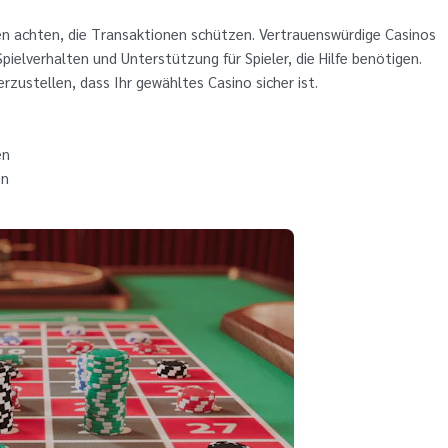
en achten, die Transaktionen schützen. Vertrauenswürdige Casinos
ielverhalten und Unterstützung für Spieler, die Hilfe benötigen.
rzustellen, dass Ihr gewähltes Casino sicher ist.
en
en