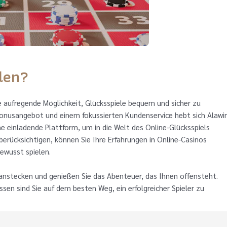
len?
e aufregende Möglichkeit, Glücksspiele bequem und sicher zu
 Bonusangebot und einem fokussierten Kundenservice hebt sich Alawi
ne einladende Plattform, um in die Welt des Online-Glücksspiels
erücksichtigen, können Sie Ihre Erfahrungen in Online-Casinos
ewusst spielen.
 anstecken und genießen Sie das Abenteuer, das Ihnen offensteht.
sen sind Sie auf dem besten Weg, ein erfolgreicher Spieler zu