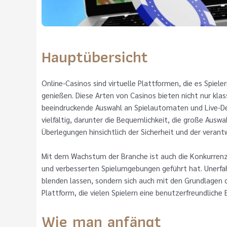
Hauptübersicht
Online-Casinos sind virtuelle Plattformen, die es Spiel
genießen. Diese Arten von Casinos bieten nicht nur klas
beeindruckende Auswahl an Spielautomaten und Live-Deal
vielfältig, darunter die Bequemlichkeit, die große Auswa
Überlegungen hinsichtlich der Sicherheit und der verantw
Mit dem Wachstum der Branche ist auch die Konkurrenz
und verbesserten Spielumgebungen geführt hat. Unerfah
blenden lassen, sondern sich auch mit den Grundlagen d
Plattform, die vielen Spielern eine benutzerfreundliche 
Wie man anfängt