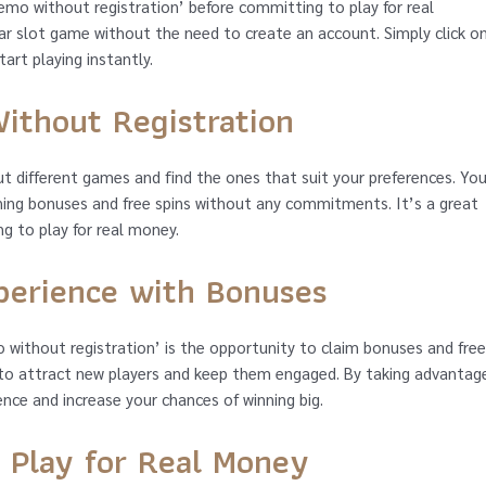
emo without registration’ before committing to play for real
ar slot game without the need to create an account. Simply click o
tart playing instantly.
Without Registration
ut different games and find the ones that suit your preferences. Yo
nning bonuses and free spins without any commitments. It’s a great
g to play for real money.
erience with Bonuses
 without registration’ is the opportunity to claim bonuses and free
 to attract new players and keep them engaged. By taking advantag
ce and increase your chances of winning big.
o Play for Real Money