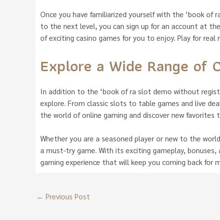
Once you have familiarized yourself with the ‘book of 
to the next level, you can sign up for an account at the
of exciting casino games for you to enjoy. Play for real
Explore a Wide Range of 
In addition to the ‘book of ra slot demo without regist
explore. From classic slots to table games and live deal
the world of online gaming and discover new favorites 
Whether you are a seasoned player or new to the world 
a must-try game. With its exciting gameplay, bonuses, an
gaming experience that will keep you coming back for mo
←
Previous Post