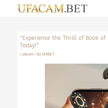
Skip
to
content
“Experience the Thrill of Book o
Today!”
/
ufacam
/ By
UFABET