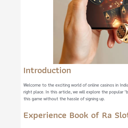
Introduction
Welcome to the exciting world of online casinos in Indi
right place. In this article, we will explore the popula
this game without the hassle of signing up.
Experience Book of Ra Slo