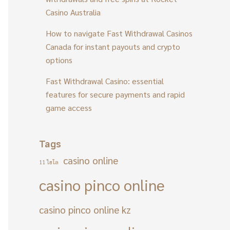
Casino Australia
How to navigate Fast Withdrawal Casinos
Canada for instant payouts and crypto
options
Fast Withdrawal Casino: essential
features for secure payments and rapid
game access
Tags
casino online
11 ไฮโล
casino pinco online
casino pinco online kz