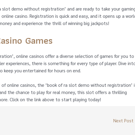
ra slot demo without registration’ and are ready to take your gamin
 online casino. Registration is quick and easy, and it opens up a worl
 money and experience the thrill of winning big jackpots!
Casino Games
ration’, online casinos offer a diverse selection of games for you to
er experiences, there is something for every type of player. Dive int
to keep you entertained for hours on end.
of online casinos, the ‘book of ra slot demo without registration’ i
d the chance to play for real money, this slot offers a thrilling
re. Click on the link above to start playing today!
Next Post