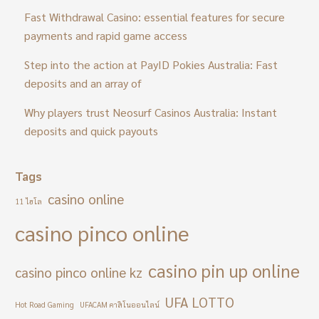
Fast Withdrawal Casino: essential features for secure
payments and rapid game access
Step into the action at PayID Pokies Australia: Fast
deposits and an array of
Why players trust Neosurf Casinos Australia: Instant
deposits and quick payouts
Tags
casino online
11 ไฮโล
casino pinco online
casino pin up online
casino pinco online kz
UFA LOTTO
Hot Road Gaming
UFACAM คาสิโนออนไลน์