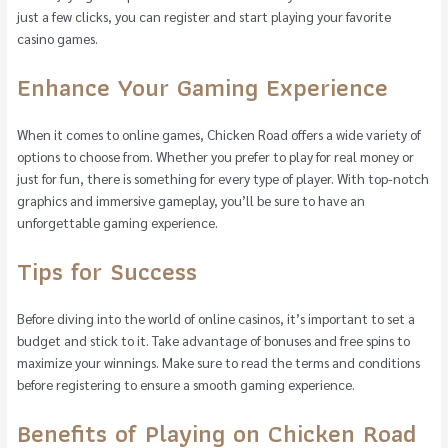
just a few clicks, you can register and start playing your favorite
casino games.
Enhance Your Gaming Experience
When it comes to online games, Chicken Road offers a wide variety of
options to choose from. Whether you prefer to play for real money or
just for fun, there is something for every type of player. With top-notch
graphics and immersive gameplay, you’ll be sure to have an
unforgettable gaming experience.
Tips for Success
Before diving into the world of online casinos, it’s important to set a
budget and stick to it. Take advantage of bonuses and free spins to
maximize your winnings. Make sure to read the terms and conditions
before registering to ensure a smooth gaming experience.
Benefits of Playing on Chicken Road