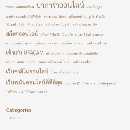
บาคาร่าออนไลน์
ทดลองเล่นเกมสล็อต
มวยกัมพูชา
มวยไทยออนไลน์ UFACAM
ราคาต่อรองไก่ชน
รูเล็ตออนไลน์
รูเล็ต เงินจริง
วิธีเล่นไพ่วัววัว
ศึกมวยไทย
สมัครเว็บพนันยูฟ่า
สมัครเว็บมวย UFA
สล็อตออนไลน์
สล็อตได้เงินจริง เว็บ UFA
เกมคาสิโนถ่ายทอดสด
เกมพนันพื้นบ้าน
เกมรูเล็ตถ่ายทอดสด
เกมสล็อตแตกง่าย
เกมไพ่คาสิโนสด
เข้าเล่น UFACAM
เค้าไพ่บาคาร่า
เล่นเกมคาสิโนบนมือถือ
เล่นเกมพนันบนมือถือ
เล่นเกมสล็อต ค่ายไหนดี
เล่นไพ่ออนไลน์
เว็บคาสิโนออนไลน์
เว็บคาสิโน ได้เงินจริง
เว็บพนันออนไลน์ที่ดีที่สุด
แทงมวย R1
ไพ่บาคาร่า เจ้ามือหุ่นยนต์
ไพ่วัววัว UFA
ไฮโลถ่ายทอดสด
Categories
ufacam