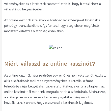
véleményeket és a játékosok tapasztalatait is, hogy biztos lehess a
választásod helyességében.
Az online kaszinók általában különböző lehetőségeket kínálnak a
pénzügyi tranzakciókhoz, így fontos, hogy a legjobban megfelelő
módszert válaszd a biztonság érdekében.
Miért válaszd az online kaszinót?
Az online kaszinók népszerűsége egyre nő, és nem véletlenül. Azokat,
akik a szórakozás mellett a nyereményeket is keresik, számos
lehetőség várja. Legyél akár tapasztalt játékos, akár új a világban, az
online kaszinóknál mindenki megtalálhatja a számításait. A bónuszok,
a széles játékválaszték és a biztonságos játékélmény mind
hozzájárulnak ahhoz, hogy élvezhesd a kaszinózás izgalmát.