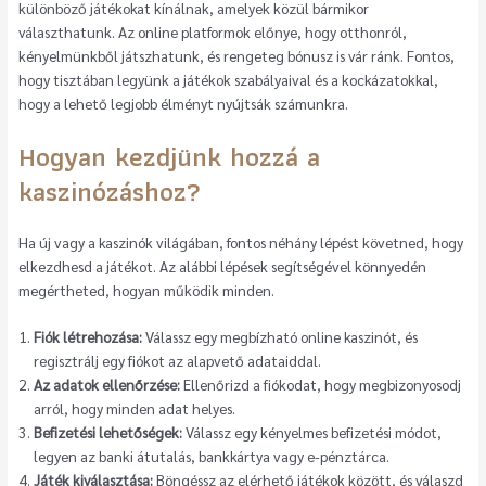
különböző játékokat kínálnak, amelyek közül bármikor
választhatunk. Az online platformok előnye, hogy otthonról,
kényelmünkből játszhatunk, és rengeteg bónusz is vár ránk. Fontos,
hogy tisztában legyünk a játékok szabályaival és a kockázatokkal,
hogy a lehető legjobb élményt nyújtsák számunkra.
Hogyan kezdjünk hozzá a
kaszinózáshoz?
Ha új vagy a kaszinók világában, fontos néhány lépést követned, hogy
elkezdhesd a játékot. Az alábbi lépések segítségével könnyedén
megértheted, hogyan működik minden.
Fiók létrehozása:
Válassz egy megbízható online kaszinót, és
regisztrálj egy fiókot az alapvető adataiddal.
Az adatok ellenőrzése:
Ellenőrizd a fiókodat, hogy megbizonyosodj
arról, hogy minden adat helyes.
Befizetési lehetőségek:
Válassz egy kényelmes befizetési módot,
legyen az banki átutalás, bankkártya vagy e-pénztárca.
Játék kiválasztása:
Böngéssz az elérhető játékok között, és válaszd