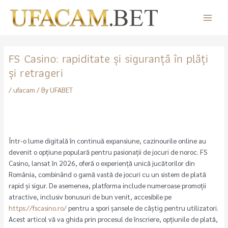
Skip
to
Main
content
Menu
FS Casino: rapiditate și siguranță în plăți
și retrageri
/
ufacam
/ By
UFABET
Într-o lume digitală în continuă expansiune, cazinourile online au
devenit o opțiune populară pentru pasionații de jocuri de noroc. FS
Casino, lansat în 2026, oferă o experiență unică jucătorilor din
România, combinând o gamă vastă de jocuri cu un sistem de plată
rapid și sigur. De asemenea, platforma include numeroase promoții
atractive, inclusiv bonusuri de bun venit, accesibile pe
https://fscasino.ro/
pentru a spori șansele de câștig pentru utilizatori.
Acest articol vă va ghida prin procesul de înscriere, opțiunile de plată,