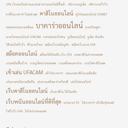
UFA เว็บตรงไม่ผ่านเอเย่นต์ ฝากถอนไม่มีขั้นต่ำ
กติกาเกมรูเล็ต
กติกาเกมวัววัว
คาสิโนออนไลน์
คาสิโนบาคาร่า ใหม่ล่าสุด
ดูไก่ชนออนไลน์ UFABET
บาคาร่าออนไลน์
ทดลองเล่นเกมสล็อต
มวยกัมพูชา
มวยไทยออนไลน์ UFACAM
ราคาต่อรองไก่ชน
รูเล็ตออนไลน์
รูเล็ต เงินจริง
วิธีเล่นไพ่วัววัว
ศึกมวยไทย
สมัครเว็บพนันยูฟ่า
สมัครเว็บมวย UFA
สล็อตออนไลน์
สล็อตได้เงินจริง เว็บ UFA
เกมคาสิโนถ่ายทอดสด
เกมพนันพื้นบ้าน
เกมรูเล็ตถ่ายทอดสด
เกมสล็อตแตกง่าย
เกมไพ่คาสิโนสด
เข้าเล่น UFACAM
เค้าไพ่บาคาร่า
เล่นเกมคาสิโนบนมือถือ
เล่นเกมพนันบนมือถือ
เล่นเกมสล็อต ค่ายไหนดี
เล่นไพ่ออนไลน์
เว็บคาสิโนออนไลน์
เว็บคาสิโน ได้เงินจริง
เว็บพนันออนไลน์ที่ดีที่สุด
แทงมวย R1
ไพ่บาคาร่า เจ้ามือหุ่นยนต์
ไพ่วัววัว UFA
ไฮโลถ่ายทอดสด