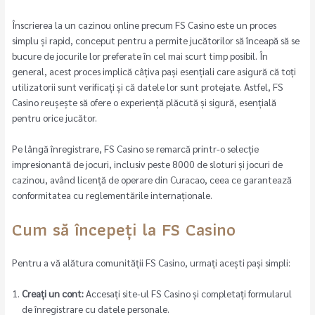
Înscrierea la un cazinou online precum FS Casino este un proces
simplu și rapid, conceput pentru a permite jucătorilor să înceapă să se
bucure de jocurile lor preferate în cel mai scurt timp posibil. În
general, acest proces implică câțiva pași esențiali care asigură că toți
utilizatorii sunt verificați și că datele lor sunt protejate. Astfel, FS
Casino reușește să ofere o experiență plăcută și sigură, esențială
pentru orice jucător.
Pe lângă înregistrare, FS Casino se remarcă printr-o selecție
impresionantă de jocuri, inclusiv peste 8000 de sloturi și jocuri de
cazinou, având licență de operare din Curacao, ceea ce garantează
conformitatea cu reglementările internaționale.
Cum să începeți la FS Casino
Pentru a vă alătura comunității FS Casino, urmați acești pași simpli:
Creați un cont:
Accesați site-ul FS Casino și completați formularul
de înregistrare cu datele personale.