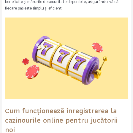
beneficiile și măsurile de securitate disponibile, asigurându-vă că
fiecare pas este simplu și eficient.
Cum funcționează înregistrarea la
cazinourile online pentru jucătorii
noi