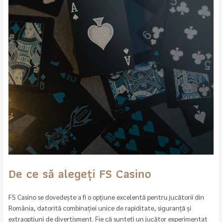
De ce să alegeți FS Casino
FS Casino se dovedește a fi o opțiune excelentă pentru jucătorii din
România, datorită combinației unice de rapiditate, siguranță și
extraopțiuni de divertisment. Fie că sunteți un jucător experimentat