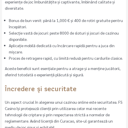
experiențe de joc îmbunătățite și captivante, îmbinând calitate și
diversitate.
Bonus de bun venit: până la 1,000 € și 400 de rotiri gratuite pentru
începători.
Selecție vastă de jocuri: peste 8000 de sloturi și jocuri de cazinou
disponibile.
Aplicație mobilă dedicată cu încărcare rapidă pentru a juca din
mișcare.
Proces de retragere rapid, cu limită redusă pentru cardurile clasice.
Aceste beneficii sunt esențiale pentru a atrage și a menține jucătorii,
oferind totodată o experiență plăcută și sigură.
Încredere și securitate
Un aspect crucial în alegerea unui cazinou online este securitatea. FS
Casino își protejează clienții prin utilizarea celor mai recente
tehnologii de criptare și prin respectarea strictă a normelor de
reglementare. Având licență din Curacao, site-ul garantează un
mediu de joc sigur și echitabil.