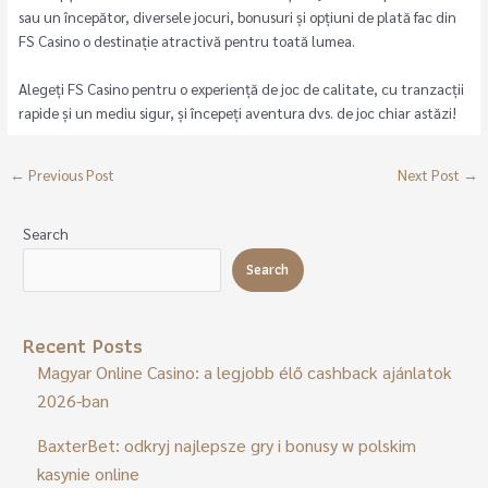
sau un începător, diversele jocuri, bonusuri și opțiuni de plată fac din
FS Casino o destinație atractivă pentru toată lumea.
Alegeți FS Casino pentru o experiență de joc de calitate, cu tranzacții
rapide și un mediu sigur, și începeți aventura dvs. de joc chiar astăzi!
←
Previous Post
Next Post
→
Search
Search
Recent Posts
Magyar Online Casino: a legjobb élő cashback ajánlatok
2026-ban
BaxterBet: odkryj najlepsze gry i bonusy w polskim
kasynie online