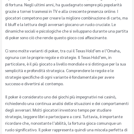
di fortuna. Negli ultimi anni, ha guadagnato sempre più popolarità
grazie a tornei trasmessi in TV e alla crescente presenza online. I
giocatori competono per creare la migliore combinazione di carte, ma
il bluff e la lettura degli avversari giocano un ruolo cruciale. Le
dinamiche sociali e psicologiche che si sviluppano durante una partita
di poker sono ciò che rende questo gioco così affascinante.
Ci sono molte varianti di poker, tra cui il Texas Hold’em e l’Omaha,
ognuna con le proprie regole e strategie. Il Texas Hold’em, in
particolare, è il più giocato a livello mondiale e si distingue per la sua
semplicità e profondità strategica. Comprendere le regole e le
strategie specifiche di ogni variante è fondamentale per avere
successo e divertirsi al contempo.
Il poker è considerato uno dei giochi più impegnativi nei casinò,
richiedendo una continua analisi delle situazioni e dei comportamenti
degli avversari. Molti giocatori investono tempo per studiare
strategie, leggere libri e partecipare a corsi. Tuttavia, è importante
ricordare che, nonostante l’abilità, la fortuna gioca comunque un
ruolo significativo. Il poker rappresenta quindi una miscela perfetta di