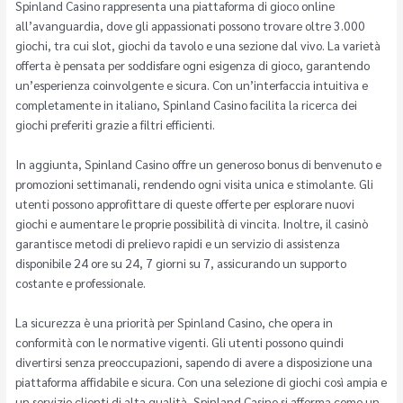
Spinland Casino rappresenta una piattaforma di gioco online
all’avanguardia, dove gli appassionati possono trovare oltre 3.000
giochi, tra cui slot, giochi da tavolo e una sezione dal vivo. La varietà
offerta è pensata per soddisfare ogni esigenza di gioco, garantendo
un’esperienza coinvolgente e sicura. Con un’interfaccia intuitiva e
completamente in italiano, Spinland Casino facilita la ricerca dei
giochi preferiti grazie a filtri efficienti.
In aggiunta, Spinland Casino offre un generoso bonus di benvenuto e
promozioni settimanali, rendendo ogni visita unica e stimolante. Gli
utenti possono approfittare di queste offerte per esplorare nuovi
giochi e aumentare le proprie possibilità di vincita. Inoltre, il casinò
garantisce metodi di prelievo rapidi e un servizio di assistenza
disponibile 24 ore su 24, 7 giorni su 7, assicurando un supporto
costante e professionale.
La sicurezza è una priorità per Spinland Casino, che opera in
conformità con le normative vigenti. Gli utenti possono quindi
divertirsi senza preoccupazioni, sapendo di avere a disposizione una
piattaforma affidabile e sicura. Con una selezione di giochi così ampia e
un servizio clienti di alta qualità, Spinland Casino si afferma come un