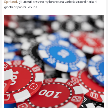
Spinland
, gli utenti possono esplorare una varietà straordinaria di
giochi disponibili online.