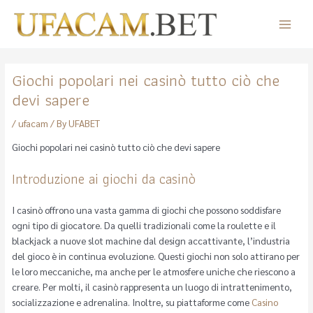
Skip
to
Main
content
Menu
Giochi popolari nei casinò tutto ciò che
devi sapere
/
ufacam
/ By
UFABET
Giochi popolari nei casinò tutto ciò che devi sapere
Introduzione ai giochi da casinò
I casinò offrono una vasta gamma di giochi che possono soddisfare
ogni tipo di giocatore. Da quelli tradizionali come la roulette e il
blackjack a nuove slot machine dal design accattivante, l’industria
del gioco è in continua evoluzione. Questi giochi non solo attirano per
le loro meccaniche, ma anche per le atmosfere uniche che riescono a
creare. Per molti, il casinò rappresenta un luogo di intrattenimento,
socializzazione e adrenalina. Inoltre, su piattaforme come
Casino