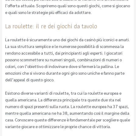
l’offerta attuale. Scopriremo quali sono questi giochi, come si giocano
e quali sono le strategie più efficaci da adottare.
La roulette: il re dei giochi da tavolo
La roulette è sicuramente uno dei giochi da casinò più iconici e amati.
La sua struttura semplice e le numerose possibilità di scommessa la
rendono accessibile a tutti, dai principianti agli esperti. I giocatori
possono scommettere su numeri singoli, combinazioni di numeri o
colori, con l’obiettivo di indovinare dove si fermerà la pallina. Le
emozioni che si vivono durante ogni giro sono uniche e fanno parte
dell’appeal di questo gioco.
Esistono diverse varianti di roulette, tra cui la roulette europea e
quella americana. La differenza principale tra queste due sta nel
numero di spazi presenti sulla ruota. La roulette europea ha 37 spazi,
mentre quella americana ne ha 38, aumentando così il margine della
casa. Conoscere queste differenze è fondamentale per scegliere quale
variante giocare e ottimizzare le proprie chance di vittoria.