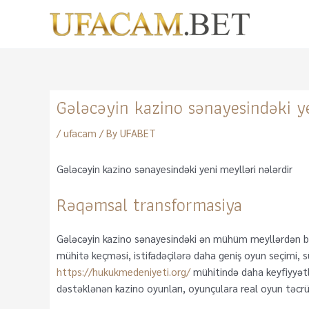
Skip
to
content
Gələcəyin kazino sənayesindəki ye
/
ufacam
/ By
UFABET
Gələcəyin kazino sənayesindəki yeni meylləri nələrdir
Rəqəmsal transformasiya
Gələcəyin kazino sənayesindəki ən mühüm meyllərdən bir
mühitə keçməsi, istifadəçilərə daha geniş oyun seçimi, s
https://hukukmedeniyeti.org/
mühitində daha keyfiyyətli
dəstəklənən kazino oyunları, oyunçulara real oyun təcrü