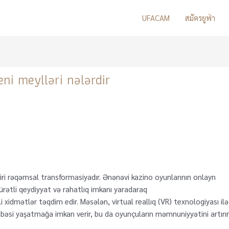
UFACAM
สมัครยูฟ่า
ni meylləri nələrdir
i rəqəmsal transformasiyadır. Ənənəvi kazino oyunlarının onlayn
ürətli qeydiyyat və rahatlıq imkanı yaradaraq
 xidmətlər təqdim edir. Məsələn, virtual reallıq (VR) texnologiyası ilə
bəsi yaşatmağa imkan verir, bu da oyunçuların məmnuniyyətini artırır