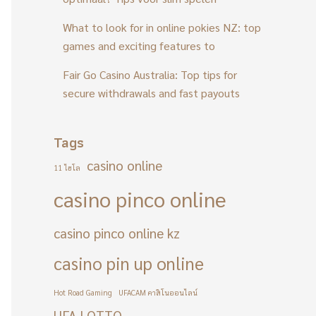
What to look for in online pokies NZ: top
games and exciting features to
Fair Go Casino Australia: Top tips for
secure withdrawals and fast payouts
Tags
casino online
11 ไฮโล
casino pinco online
casino pinco online kz
casino pin up online
Hot Road Gaming
UFACAM คาสิโนออนไลน์
UFA LOTTO