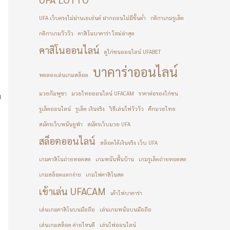
UFA เว็บตรงไม่ผ่านเอเย่นต์ ฝากถอนไม่มีขั้นต่ำ
กติกาเกมรูเล็ต
กติกาเกมวัววัว
คาสิโนบาคาร่า ใหม่ล่าสุด
คาสิโนออนไลน์
ดูไก่ชนออนไลน์ UFABET
บาคาร่าออนไลน์
ทดลองเล่นเกมสล็อต
มวยกัมพูชา
มวยไทยออนไลน์ UFACAM
ราคาต่อรองไก่ชน
ı
รูเล็ตออนไลน์
รูเล็ต เงินจริง
วิธีเล่นไพ่วัววัว
ศึกมวยไทย
สมัครเว็บพนันยูฟ่า
สมัครเว็บมวย UFA
สล็อตออนไลน์
สล็อตได้เงินจริง เว็บ UFA
เกมคาสิโนถ่ายทอดสด
เกมพนันพื้นบ้าน
เกมรูเล็ตถ่ายทอดสด
เกมสล็อตแตกง่าย
เกมไพ่คาสิโนสด
เข้าเล่น UFACAM
เค้าไพ่บาคาร่า
เล่นเกมคาสิโนบนมือถือ
เล่นเกมพนันบนมือถือ
เล่นเกมสล็อต ค่ายไหนดี
เล่นไพ่ออนไลน์