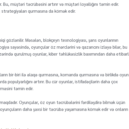
. Bu, müştəri təcrübəsini artırır və müştəri loyallığını təmin edir.
q strategiyaları qurmasına da kömək edir.
iqi gözlənilir. Məsələn, blokçeyn texnologiyası, şans oyunlarının
ologiya sayəsində, oyunçular öz mərclərini və qazancını izləyə bilər, bu
üzərində qurulmuş oyunlar, kiber təhlükəsizlik baxımından daha etibarl
ların bir-biri ilə əlaqə qurmasına, komanda qurmasına və birlikdə oyun
 populyarlığını artırır. Bu cür oyunlar, istifadəçilərin daha çox
məsini təmin edir.
maqdadır. Oyunçular, öz oyun təcrübələrini fərdiləşdirə bilmək üçün
a, oyunçuların daha şəxsi bir təcrübə yaşamasına kömək edir və onların