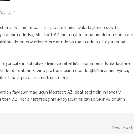
ələri
i sahəsində müasir bir platformadır. İstifadəçilərinə sürətli
yi təqdim edir. Bu, Mostbet AZ-nin müştərilərinə unudulmaz bir oyun
ədikləri idman növlərinə mərclər edə və masalarla slot oyunlarında
yunçuların təhlükəsizliyini və rahatlığını təmin edir. İstifadəçilərə
r, bu da onların kazino platformasına olan bağlılığını artırır. Ayrıca,
sürətli naviqasiya imkanı təqdim edir.
nlardan faydalanmaq üçün Mostbet AZ ideal seçimdir. İnnovativ
tbet AZ, hər bir istifadəçinin ehtiyaclarına cavab verir və onların
Next Post