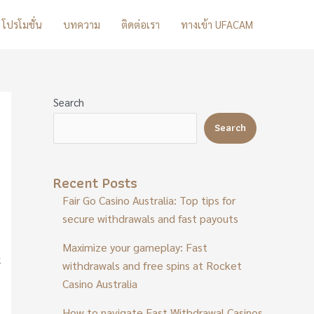
โปรโมชั่น
บทความ
ติดต่อเรา
ทางเข้า UFACAM
Search
Search
Recent Posts
Fair Go Casino Australia: Top tips for
secure withdrawals and fast payouts
Maximize your gameplay: Fast
k
withdrawals and free spins at Rocket
Casino Australia
How to navigate Fast Withdrawal Casinos