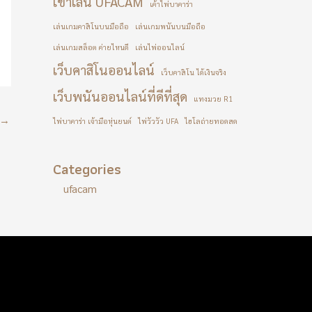
เข้าเล่น UFACAM
เค้าไพ่บาคาร่า
เล่นเกมคาสิโนบนมือถือ
เล่นเกมพนันบนมือถือ
เล่นเกมสล็อต ค่ายไหนดี
เล่นไพ่ออนไลน์
เว็บคาสิโนออนไลน์
เว็บคาสิโน ได้เงินจริง
เว็บพนันออนไลน์ที่ดีที่สุด
แทงมวย R1
→
ไพ่บาคาร่า เจ้ามือหุ่นยนต์
ไพ่วัววัว UFA
ไฮโลถ่ายทอดสด
Categories
ufacam