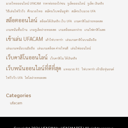
มวยไทยออนไลน์ UFACAM
ราคาต่อรองไก่ชน
รูเล็ตออนไลน์
รูเล็ต เงินจริง
วิธีเล่นไพ่วัววัว
ศึกมวยไทย
สมัครเว็บพนันยูฟ่า
สมัครเว็บมวย UFA
สล็อตออนไลน์
สล็อตได้เงินจริง เว็บ UFA
เกมคาสิโนถ่ายทอดสด
เกมพนันพื้นบ้าน
เกมรูเล็ตถ่ายทอดสด
เกมสล็อตแตกง่าย
เกมไพ่คาสิโนสด
เข้าเล่น UFACAM
เค้าไพ่บาคาร่า
เล่นเกมคาสิโนบนมือถือ
เล่นเกมพนันบนมือถือ
เล่นเกมสล็อต ค่ายไหนดี
เล่นไพ่ออนไลน์
เว็บคาสิโนออนไลน์
เว็บคาสิโน ได้เงินจริง
เว็บพนันออนไลน์ที่ดีที่สุด
แทงมวย R1
ไพ่บาคาร่า เจ้ามือหุ่นยนต์
ไพ่วัววัว UFA
ไฮโลถ่ายทอดสด
Categories
ufacam
Copyright 2026 UFACAM by UFACAM.BET | All rights reserve.