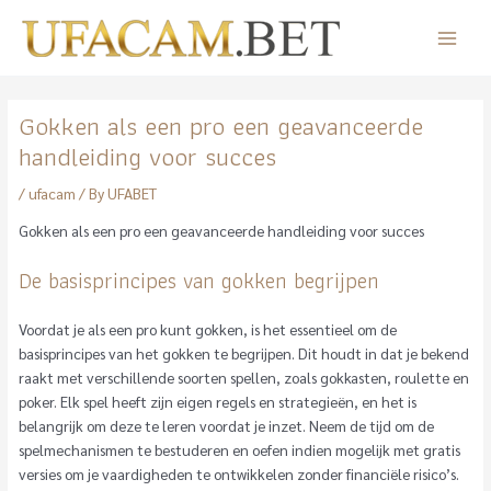
Skip
to
Main
content
Menu
Gokken als een pro een geavanceerde
handleiding voor succes
/
ufacam
/ By
UFABET
Gokken als een pro een geavanceerde handleiding voor succes
De basisprincipes van gokken begrijpen
Voordat je als een pro kunt gokken, is het essentieel om de
basisprincipes van het gokken te begrijpen. Dit houdt in dat je bekend
raakt met verschillende soorten spellen, zoals gokkasten, roulette en
poker. Elk spel heeft zijn eigen regels en strategieën, en het is
belangrijk om deze te leren voordat je inzet. Neem de tijd om de
spelmechanismen te bestuderen en oefen indien mogelijk met gratis
versies om je vaardigheden te ontwikkelen zonder financiële risico’s.