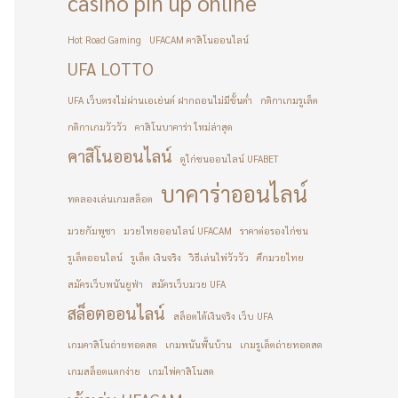
casino pin up online
Hot Road Gaming
UFACAM คาสิโนออนไลน์
UFA LOTTO
UFA เว็บตรงไม่ผ่านเอเย่นต์ ฝากถอนไม่มีขั้นต่ำ
กติกาเกมรูเล็ต
กติกาเกมวัววัว
คาสิโนบาคาร่า ใหม่ล่าสุด
คาสิโนออนไลน์
ดูไก่ชนออนไลน์ UFABET
บาคาร่าออนไลน์
ทดลองเล่นเกมสล็อต
มวยกัมพูชา
มวยไทยออนไลน์ UFACAM
ราคาต่อรองไก่ชน
รูเล็ตออนไลน์
รูเล็ต เงินจริง
วิธีเล่นไพ่วัววัว
ศึกมวยไทย
สมัครเว็บพนันยูฟ่า
สมัครเว็บมวย UFA
สล็อตออนไลน์
สล็อตได้เงินจริง เว็บ UFA
เกมคาสิโนถ่ายทอดสด
เกมพนันพื้นบ้าน
เกมรูเล็ตถ่ายทอดสด
s
เกมสล็อตแตกง่าย
เกมไพ่คาสิโนสด