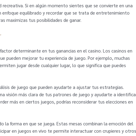
ad recreativa. Si en algún momento sientes que se convierte en una
enfoque equilibrado y recordar que se trata de entretenimiento
ras maximizas tus posibilidades de ganar.
r
n factor determinante en tus ganancias en el casino. Los casinos en
 que pueden mejorar tu experiencia de juego. Por ejemplo, muchas
rmiten jugar desde cualquier lugar, lo que significa que puedes
lisis de juego que pueden ayudarte a ajustar tus estrategias.
 visión más clara de tus patrones de juego y ayudarte a identifica
rder más en ciertos juegos, podrías reconsiderar tus elecciones en
do la forma en que se juega. Estas mesas combinan la emoción del
ticipar en juegos en vivo te permite interactuar con crupieres y otro