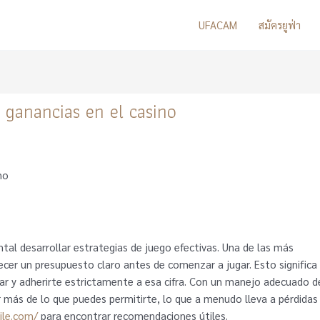
UFACAM
สมัครยูฟ่า
 ganancias en el casino
no
tal desarrollar estrategias de juego efectivas. Una de las más
lecer un presupuesto claro antes de comenzar a jugar. Esto significa
ar y adherirte estrictamente a esa cifra. Con un manejo adecuado d
r más de lo que puedes permitirte, lo que a menudo lleva a pérdidas
ile.com/
para encontrar recomendaciones útiles.