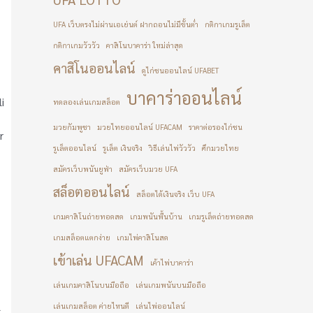
UFA เว็บตรงไม่ผ่านเอเย่นต์ ฝากถอนไม่มีขั้นต่ำ
กติกาเกมรูเล็ต
กติกาเกมวัววัว
คาสิโนบาคาร่า ใหม่ล่าสุด
คาสิโนออนไลน์
ดูไก่ชนออนไลน์ UFABET
บาคาร่าออนไลน์
i
ทดลองเล่นเกมสล็อต
มวยกัมพูชา
มวยไทยออนไลน์ UFACAM
ราคาต่อรองไก่ชน
r
รูเล็ตออนไลน์
รูเล็ต เงินจริง
วิธีเล่นไพ่วัววัว
ศึกมวยไทย
สมัครเว็บพนันยูฟ่า
สมัครเว็บมวย UFA
สล็อตออนไลน์
สล็อตได้เงินจริง เว็บ UFA
เกมคาสิโนถ่ายทอดสด
เกมพนันพื้นบ้าน
เกมรูเล็ตถ่ายทอดสด
เกมสล็อตแตกง่าย
เกมไพ่คาสิโนสด
เข้าเล่น UFACAM
เค้าไพ่บาคาร่า
เล่นเกมคาสิโนบนมือถือ
เล่นเกมพนันบนมือถือ
l
เล่นเกมสล็อต ค่ายไหนดี
เล่นไพ่ออนไลน์