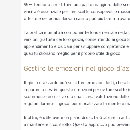
95% tendono a restituire una parte maggiore delle scom
vincita è essenziale per fare scelte consapevoli e massi
offerte e dei bonus dei vari casinò può aiutare a trovare 
La pratica è un’altra componente fondamentale nella pr
versioni gratuite dei loro giochi, consentendo ai giocato
apprendimento è cruciale per sviluppare competenze e st
quali funzionano meglio per il proprio stile di gioco.
Gestire le emozioni nel gioco d’a
Il gioco d’azzardo può suscitare emozioni forti, che a l
imparare a gestire queste emozioni per evitare scelte i
scommesse eccessive o a una scarsa valutazione delle si
regolari durante il gioco, per rifocalizzare la mente e m
Inoltre, è utile avere un piano di uscita. Stabilire in ant
a mantenere il controllo. Questo approccio può prevenire