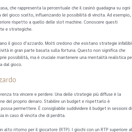
casa, che rappresenta la percentuale che il casinò guadagna su ogni
l gioco scelto, influenzando le possibilità di vincita. Ad esempio,
feriore rispetto a quello delle slot machine. Conoscere questi
ate e strategiche.
no il gioco d’azzardo. Molti credono che esistano strategie infallibil
tività in gran parte basata sulla fortuna. Questo non significa che
prie possibilità, ma è cruciale mantenere una mentalità realistica pe
a dal gioco.
zzardo
renza tra vincere e perdere. Una delle strategie più diffuse è la
ne del proprio denaro. Stabilire un budget e rispettarlo è
possa permettere. È consigliabile suddividere il budget in sessioni di
ia in caso di vincita che di perdita.
un alto ritorno per il giocatore (RTP). I giochi con un RTP superiore a