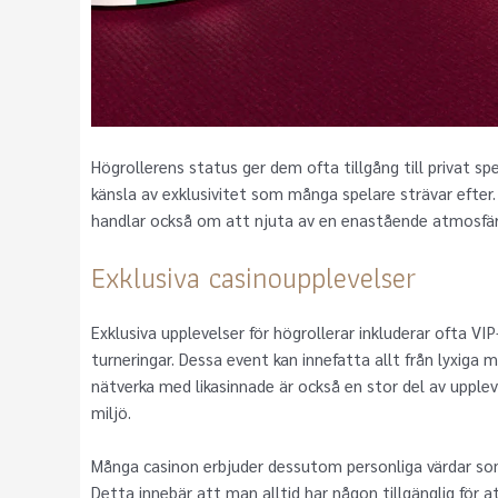
Högrollerens status ger dem ofta tillgång till privat s
känsla av exklusivitet som många spelare strävar efter.
handlar också om att njuta av en enastående atmosfär 
Exklusiva casinoupplevelser
Exklusiva upplevelser för högrollerar inkluderar ofta VIP-
turneringar. Dessa event kan innefatta allt från lyxiga m
nätverka med likasinnade är också en stor del av upplev
miljö.
Många casinon erbjuder dessutom personliga värdar som 
Detta innebär att man alltid har någon tillgänglig för a