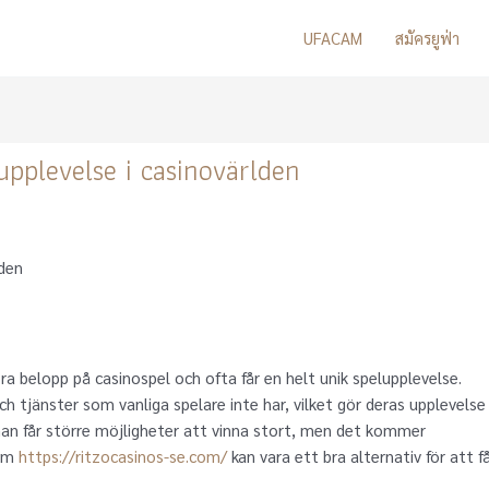
UFACAM
สมัครยูฟ่า
upplevelse i casinovärlden
lden
ra belopp på casinospel och ofta får en helt unik spelupplevelse.
och tjänster som vanliga spelare inte har, vilket gör deras upplevelse
man får större möjligheter att vinna stort, men det kommer
som
https://ritzocasinos-se.com/
kan vara ett bra alternativ för att f