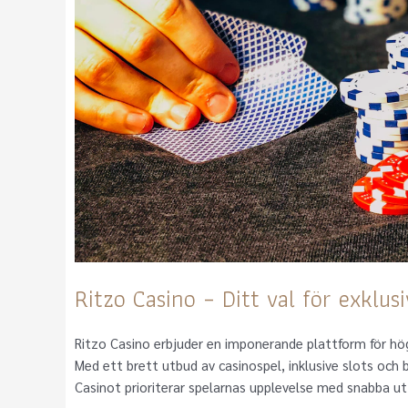
Ritzo Casino – Ditt val för exklusi
Ritzo Casino erbjuder en imponerande plattform för hög
Med ett brett utbud av casinospel, inklusive slots och b
Casinot prioriterar spelarnas upplevelse med snabba u