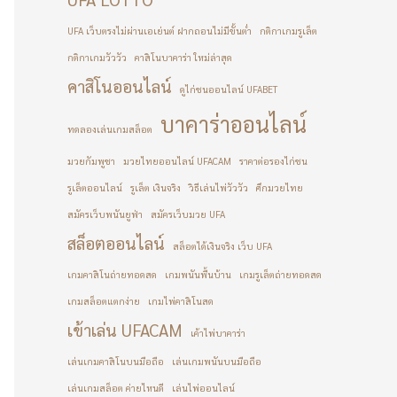
UFA เว็บตรงไม่ผ่านเอเย่นต์ ฝากถอนไม่มีขั้นต่ำ
กติกาเกมรูเล็ต
กติกาเกมวัววัว
คาสิโนบาคาร่า ใหม่ล่าสุด
คาสิโนออนไลน์
ดูไก่ชนออนไลน์ UFABET
บาคาร่าออนไลน์
ทดลองเล่นเกมสล็อต
มวยกัมพูชา
มวยไทยออนไลน์ UFACAM
ราคาต่อรองไก่ชน
รูเล็ตออนไลน์
รูเล็ต เงินจริง
วิธีเล่นไพ่วัววัว
ศึกมวยไทย
สมัครเว็บพนันยูฟ่า
สมัครเว็บมวย UFA
สล็อตออนไลน์
สล็อตได้เงินจริง เว็บ UFA
เกมคาสิโนถ่ายทอดสด
เกมพนันพื้นบ้าน
เกมรูเล็ตถ่ายทอดสด
เกมสล็อตแตกง่าย
เกมไพ่คาสิโนสด
เข้าเล่น UFACAM
เค้าไพ่บาคาร่า
เล่นเกมคาสิโนบนมือถือ
เล่นเกมพนันบนมือถือ
เล่นเกมสล็อต ค่ายไหนดี
เล่นไพ่ออนไลน์