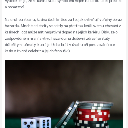
Výsledkem je, že se kasina stala symbolem nejen hazardu, ale i prestiže
a bohatství.
Na druhou stranu, kasina čelí i kritice za to, jak ovlivňují veřejný obraz
hazardu. Mnohé celebrity se ocitly na přetřesu kvůli svému chování v
kasinech, což může mít negativní dopad na jejich kariéru. Diskuze o
zodpovědném hraní a vlivu hazardu na duševní zdraví se staly
důležitými tématy, která je třeba brát v úvahu při posuzování role
kasin v životě celebrit a jejich fanoušků.