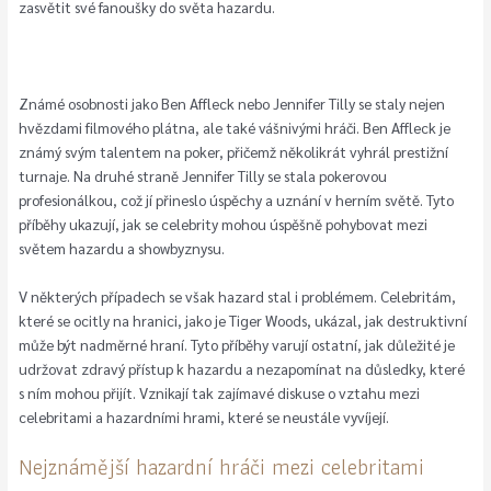
zasvětit své fanoušky do světa hazardu.
Známé osobnosti jako Ben Affleck nebo Jennifer Tilly se staly nejen
hvězdami filmového plátna, ale také vášnivými hráči. Ben Affleck je
známý svým talentem na poker, přičemž několikrát vyhrál prestižní
turnaje. Na druhé straně Jennifer Tilly se stala pokerovou
profesionálkou, což jí přineslo úspěchy a uznání v herním světě. Tyto
příběhy ukazují, jak se celebrity mohou úspěšně pohybovat mezi
světem hazardu a showbyznysu.
V některých případech se však hazard stal i problémem. Celebritám,
které se ocitly na hranici, jako je Tiger Woods, ukázal, jak destruktivní
může být nadměrné hraní. Tyto příběhy varují ostatní, jak důležité je
udržovat zdravý přístup k hazardu a nezapomínat na důsledky, které
s ním mohou přijít. Vznikají tak zajímavé diskuse o vztahu mezi
celebritami a hazardními hrami, které se neustále vyvíjejí.
Nejznámější hazardní hráči mezi celebritami