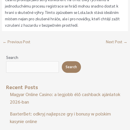
jednoduchému procesu registrace se hráči mohou snadno dostat k
hraní o skutečné výhry. Tímto způsobem se LolaJack stává ideálním
místem nejen pro zkušené hráče, ale i pro nováčky, kteří chtějí zažít
vzrušení z hazardu v bezpečném prostředí.
←
Previous Post
Next Post
→
Search
Search
Recent Posts
Magyar Online Casino: a legjobb élő cashback ajánlatok
2026-ban
BaxterBet: odkryj najlepsze gry i bonusy w polskim
kasynie online