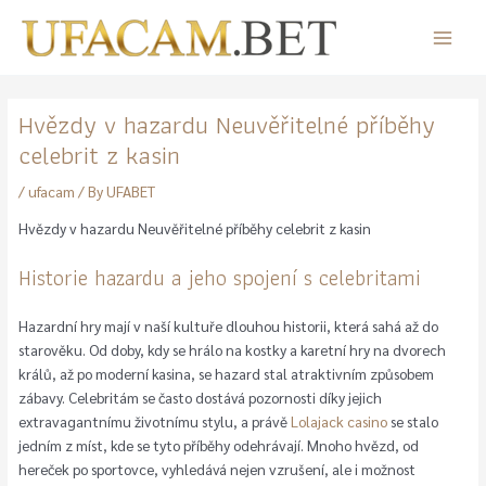
Skip
to
Main
content
Menu
Hvězdy v hazardu Neuvěřitelné příběhy
celebrit z kasin
/
ufacam
/ By
UFABET
Hvězdy v hazardu Neuvěřitelné příběhy celebrit z kasin
Historie hazardu a jeho spojení s celebritami
Hazardní hry mají v naší kultuře dlouhou historii, která sahá až do
starověku. Od doby, kdy se hrálo na kostky a karetní hry na dvorech
králů, až po moderní kasina, se hazard stal atraktivním způsobem
zábavy. Celebritám se často dostává pozornosti díky jejich
extravagantnímu životnímu stylu, a právě
Lolajack casino
se stalo
jedním z míst, kde se tyto příběhy odehrávají. Mnoho hvězd, od
hereček po sportovce, vyhledává nejen vzrušení, ale i možnost