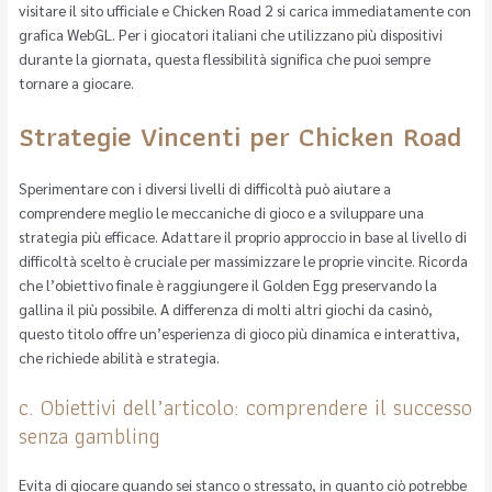
visitare il sito ufficiale e Chicken Road 2 si carica immediatamente con
grafica WebGL. Per i giocatori italiani che utilizzano più dispositivi
durante la giornata, questa flessibilità significa che puoi sempre
tornare a giocare.
Strategie Vincenti per Chicken Road
Sperimentare con i diversi livelli di difficoltà può aiutare a
comprendere meglio le meccaniche di gioco e a sviluppare una
strategia più efficace. Adattare il proprio approccio in base al livello di
difficoltà scelto è cruciale per massimizzare le proprie vincite. Ricorda
che l’obiettivo finale è raggiungere il Golden Egg preservando la
gallina il più possibile. A differenza di molti altri giochi da casinò,
questo titolo offre un’esperienza di gioco più dinamica e interattiva,
che richiede abilità e strategia.
c. Obiettivi dell’articolo: comprendere il successo
senza gambling
Evita di giocare quando sei stanco o stressato, in quanto ciò potrebbe