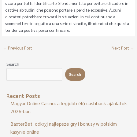
sicura per tutti. Identificarle è fondamentale per evitare di cadere in
cattive abitudini che possono portare a perdite eccessive. Alcuni
giocatori potrebbero trovarsi in situazioni in cui continuano a
scommettere in seguito a una serie di vincite, illudendosi che questa
tendenza positiva possa continuare.
←
Previous Post
Next Post
→
Search
Search
Recent Posts
Magyar Online Casino: a legjobb élő cashback ajánlatok
2026-ban
BaxterBet: odkryj najlepsze gry i bonusy w polskim
kasynie online