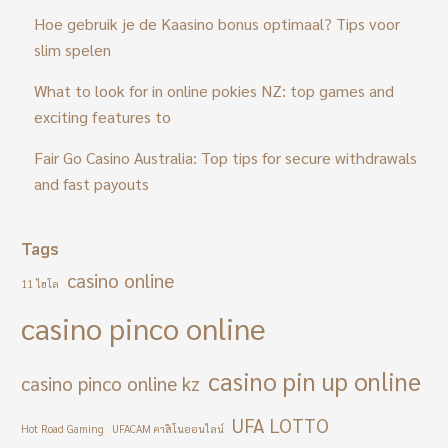
Hoe gebruik je de Kaasino bonus optimaal? Tips voor
slim spelen
What to look for in online pokies NZ: top games and
exciting features to
Fair Go Casino Australia: Top tips for secure withdrawals
and fast payouts
Tags
casino online
11 ไฮโล
casino pinco online
casino pin up online
casino pinco online kz
UFA LOTTO
Hot Road Gaming
UFACAM คาสิโนออนไลน์