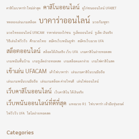
คาสิโนออนไลน์
คาสิโนบาคาร่า ใหม่ล่าสุด
ดูไก่ชนออนไลน์ UFABET
บาคาร่าออนไลน์
ทดลองเล่นเกมสล็อต
มวยกัมพูชา
มวยไทยออนไลน์ UFACAM
ราคาต่อรองไก่ชน
รูเล็ตออนไลน์
รูเล็ต เงินจริง
วิธีเล่นไพ่วัววัว
ศึกมวยไทย
สมัครเว็บพนันยูฟ่า
สมัครเว็บมวย UFA
สล็อตออนไลน์
สล็อตได้เงินจริง เว็บ UFA
เกมคาสิโนถ่ายทอดสด
เกมพนันพื้นบ้าน
เกมรูเล็ตถ่ายทอดสด
เกมสล็อตแตกง่าย
เกมไพ่คาสิโนสด
เข้าเล่น UFACAM
เค้าไพ่บาคาร่า
เล่นเกมคาสิโนบนมือถือ
เล่นเกมพนันบนมือถือ
เล่นเกมสล็อต ค่ายไหนดี
เล่นไพ่ออนไลน์
เว็บคาสิโนออนไลน์
เว็บคาสิโน ได้เงินจริง
เว็บพนันออนไลน์ที่ดีที่สุด
แทงมวย R1
ไพ่บาคาร่า เจ้ามือหุ่นยนต์
ไพ่วัววัว UFA
ไฮโลถ่ายทอดสด
Categories