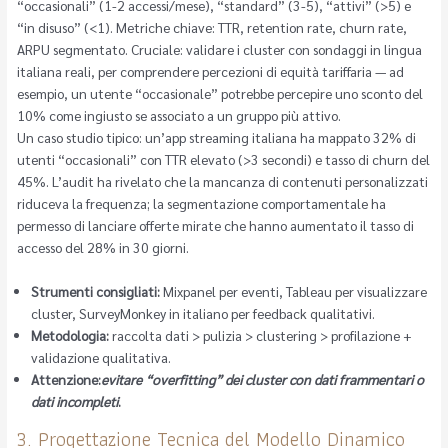
“occasionali” (1-2 accessi/mese), “standard” (3-5), “attivi” (>5) e
“in disuso” (<1). Metriche chiave: TTR, retention rate, churn rate,
ARPU segmentato. Cruciale: validare i cluster con sondaggi in lingua
italiana reali, per comprendere percezioni di equità tariffaria — ad
esempio, un utente “occasionale” potrebbe percepire uno sconto del
10% come ingiusto se associato a un gruppo più attivo.
Un caso studio tipico: un’app streaming italiana ha mappato 32% di
utenti “occasionali” con TTR elevato (>3 secondi) e tasso di churn del
45%. L’audit ha rivelato che la mancanza di contenuti personalizzati
riduceva la frequenza; la segmentazione comportamentale ha
permesso di lanciare offerte mirate che hanno aumentato il tasso di
accesso del 28% in 30 giorni.
Strumenti consigliati:
Mixpanel per eventi, Tableau per visualizzare
cluster, SurveyMonkey in italiano per feedback qualitativi.
Metodologia:
raccolta dati > pulizia > clustering > profilazione +
validazione qualitativa.
Attenzione:
evitare “overfitting” dei cluster con dati frammentari o
dati incompleti
.
3. Progettazione Tecnica del Modello Dinamico