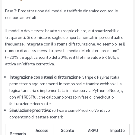
Fase 2: Progettazione del modello tariffario dinamico con soglie
comportamentali
Il modello deve essere basato su regole chiare, automatizzabili e
trasparenti. Si definiscono soglie comportamentali in percentuali o
frequenze, integrate con il sistema di fatturazione. Ad esempio: se il
numero di accessi mensili supera la media del cluster “premium”
(+20%), si applica sconto del 20%; se il lifetime value è < 50€, si
attiva un’offerta correttiva.
Integrazione con sistemi di fatturazione:
Stripe o PayPal Italia
permettono aggiornamenti in tempo reale tramite webhook. La
logica tariffaria è implementata in microservizi Python o Node.js,
con API RESTful che calcolano prezzo in fase di checkout o
fatturazione ricorrente.
Simulazione predittiva:
software come Pricefx o Vendavo
consentono di testare scenari:
Accessi
Sconto
ARPU
Impatto
Scenario